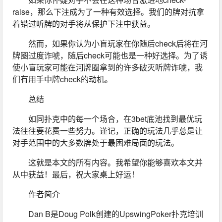
raise，那么下注成为了一种有效选择。我们的牌对抗拿
着错过听牌的对手将从保护下注中获益。
然而，如果你认为小盲玩家在你随后check后将在河
牌圈过度诈唬，随后check可能也是一种好选择。为了诱
使小盲玩家可能在河牌圈拿到的许多破灭听牌诈唬，我
们有用手中牌check的动机。
总结
如同扑克中的每一个场合，在3bet底池找到最优玩
法往往要花费一些努力。谨记，正确的玩法几乎总是让
对手范围中的大多数牌处于最困难局面的玩法。
这就是本文的所有内容。我希望你能够喜欢本文并
从中获益！最后，祝大家桌上好运！
作者简介
Dan B是Doug Polk创建的UpswingPoker扑克培训