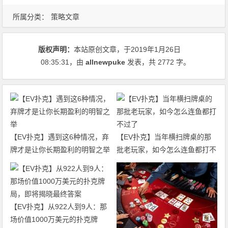
所属分类：
策略文章
版权声明：
本站原创文章，于2019年1月26日
08:35:31
，由
allnewpuke
发表，共 2772 字。
【EV扑克】遇到这6种情况，弃
【EV扑克】当年横扫牌桌的那
牌才是让你长期盈利的明智之举
批老玩家，如今怎么连鱼都打不
过了
【EV扑克】从922人到9人：那
场价值1000万美元的扑克牌