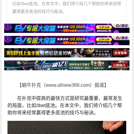
比如3bet底池。在本文中，我们将介绍几个帮助你将来经常
赢得更多底池的技巧与秘诀。
【蜗牛扑克（www.allnew366.com）报道】
在扑克中提高的最快方式是研究最重要、最常发生
的局面，比如3bet底池。在本文中，我们将介绍几个帮
助你将来经常赢得更多底池的技巧与秘诀。