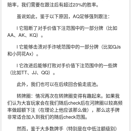
赔率，我们需要在跟注后有超过23%的胜率。
虽说如此，鉴于以下原因，AQ足够强到跟注：
l 它阻断了对手价值下注范围中的一部分牌（比如
AA、AK、KQ）。
l 它能够击溃对手诈唬范围中的一部分牌（比如QJs
和小同花Ax）。
l 它改进后能够打败对手价值下注范围中的一些牌
（比如TT、JJ、QQ）。
此外，我们也可以在后续回合偷走底池。
转牌圈：情况再次在转牌圈变得有趣起来。如果我
们认为大盲玩家会在我们随后check后在河牌圈以较高频
率做超额下注（在理论上他应该那么做），那么这手牌
非常适合加入到我们的随后check范围。
然而，鉴于大多数牌手（特别是在中低注额级别）