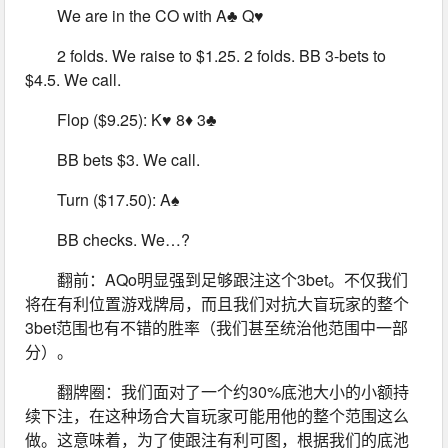
We are in the CO with A♣ Q♥
2 folds. We raise to $1.25. 2 folds. BB 3-bets to 
$4.5. We call.
Flop ($9.25): K♥ 8♦ 3♣
BB bets $3. We call.
Turn ($17.50): A♠
BB checks. We…?
翻前：AQo明显强到足够跟注这个3bet。不仅我们
将在有利位置游戏牌局，而且我们对抗大盲玩家的整个
3bet范围也有不错的胜率（我们甚至统治他范围中一部
分）。
翻牌圈：我们面对了一个约30%底池大小的小额持
续下注，在这种场合大盲玩家可能用他的整个范围这么
做。这意味着，为了使跟注有利可图，根据我们的底池