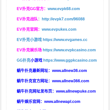
EV扑克GG官方：
www.evpk68.com
EV扑克战队
：
http://evpk7.com/96088
EV扑克官网：
www.evpukes.com
EV扑克小游戏
https://www.evgames.cc
EV扑克娱乐场
https://www.evpkcasino.com
GG扑克
小游戏
https://www.ggpkcasino.com
蜗牛扑克最新网址：
www.allnew36.com
蜗牛扑克官方网址：
www.allnew366.com
蜗牛扑克网址发布页：
www.allnewpuke.com
蜗牛娱乐官网：
www.allnewapl.com