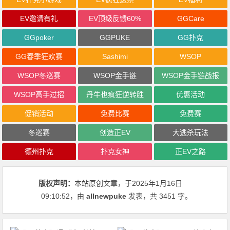
EV邀请有礼
EV顶级反馈60%
GGCare
GGpoker
GGPUKE
GG扑克
GG春季狂欢赛
Sashimi
WSOP
WSOP冬巡赛
WSOP金手链
WSOP金手链战报
WSOP高手过招
丹牛也疯狂逆转胜
优惠活动
促销活动
免费比赛
免费赛
冬巡赛
创造正EV
大逃杀玩法
德州扑克
扑克女神
正EV之路
版权声明：
本站原创文章，于2025年1月16日
09:10:52
，由
allnewpuke
发表，共 3451 字。