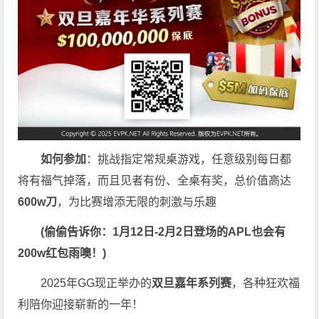
如何参加
：挑战指定常规桌游戏，任意级别每日都
将有福气掉落，而且见者有份、全桌有奖，总价值高达
600w刀
，为比赛增添无限的刺激与乐趣
(偷偷告诉你：1月12日-2月2日登场的APL也会有
200w红包雨噢！)
2025年GG现正举办的
双旦嘉年系列赛
，各种狂欢福
利陪你迎接崭新的一年！