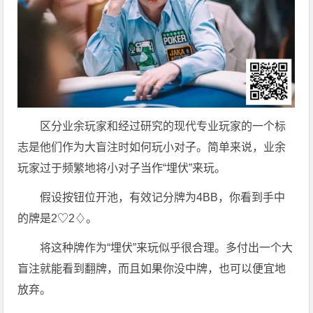
区分业余玩家和经过研究的现代专业玩家的一个标
志是他们作为大盲注时如何玩小对子。简单来说，业余
玩家过于频繁地将小对子当作“埋伏”来玩。
假设按钮位开池，有效记分牌为4BB，你看到手中
的牌是2♡2♢。
将这种牌作为“埋伏”来玩似乎很合理。多付出一个大
盲注就能看到翻牌，而且如果你没中牌，也可以便宜地
放弃。