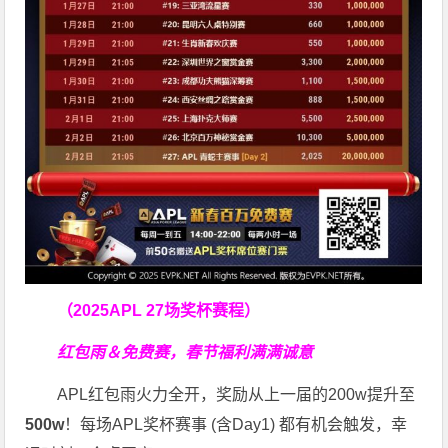
（2025APL 27场奖杯赛程）
红包雨＆免费赛，春节福利满满诚意
APL红包雨火力全开，奖励从上一届的200w提升至
500w
！每场APL奖杯赛事 (含Day1) 都有机会触发，幸