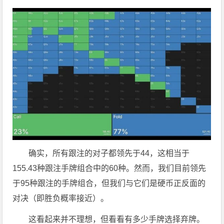
确实，所有跟注的对子都领先于44，这相当于
155.43种跟注手牌组合中的60种。然而，我们目前领先
于95种跟注的手牌组合，但我们与它们是硬币正反面的
对决（即胜负概率接近）。
这看起来并不理想，但看看有多少手牌选择弃牌。