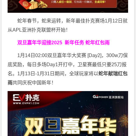
蛇年春节，蛇来运转，新年最佳扑克赛场1月12日就
从APL亚洲扑克联盟杯开始！
双旦嘉年华迎接2025
新年任务 蛇年红包雨
1月14日02:00双旦嘉年华大奖赛 [Day2]，300w刀保
底奖励，每日多场Day1开打中，卫星赛最低只要25刀报
名。1月13日-1月31日期间，全球玩家将以
蛇年献瑞红包
雨
共同庆祝中国新年！