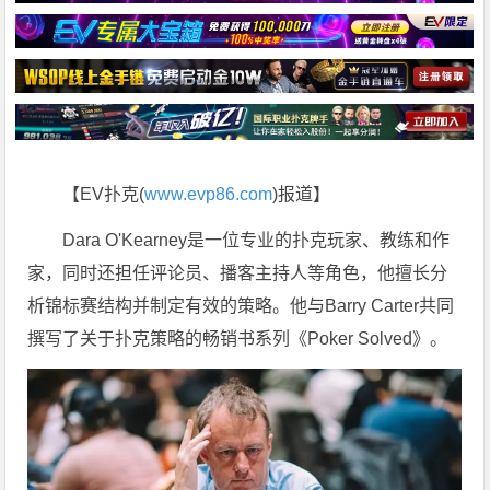
【EV扑克(
www.evp86.com
)报道】
Dara O'Kearney是一位专业的扑克玩家、教练和作
家，同时还担任评论员、播客主持人等角色，他擅长分
析锦标赛结构并制定有效的策略。他与Barry Carter共同
撰写了关于扑克策略的畅销书系列《Poker Solved》。