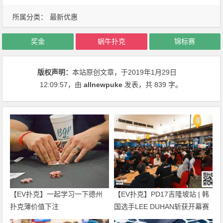
所属分类：
最新优惠
奖金
蜗牛扑克
锦标赛
版权声明：
本站原创文章，于2019年1月29日
12:09:57
，由
allnewpuke
发表，共 839 字。
【EV扑克】一起学习一下德州
【EV扑克】PD17吉隆坡站 | 韩
扑克薄价值下注
国选手LEE DUHAN斩获开幕赛
冠军 国人刘文凯获第5名