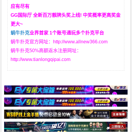
应有尽有
GG国际厅 全新百万靓牌头奖上线! 中奖概率更高奖金
更大~
蜗牛扑克
业界首家 1个账号通玩多个扑克平台
蜗牛扑克官方网址：
http://www.allnew366.com
蜗牛扑克50%高额返水注册网址：
http://www.tianlongqipai.com