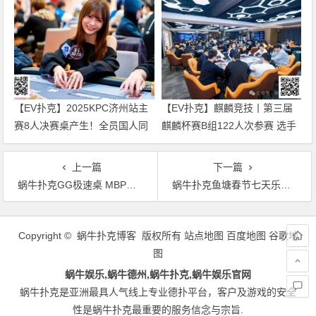
【EV扑克】2025KPC济州站主
【EV扑克】麒麟竞技丨第三届
赛8人决赛桌产生！全员国人同
麒麟杯赛B组122人次参赛 选手
台竞技争头名！Rene van
飞飞以329000记分牌领衔27人
Krevelen二度加冕超豪短牌赛冠
晋级
上一篇
下一篇
军！
蜗牛扑克GG极速桌 MBP高额赛事门票疯狂送
蜗牛扑克鱼塘春节七天乐奖金送不停
文
章
Copyright © 蜗牛扑克博客 版权所有
站点地图
百度地图
谷歌地
导
图
航
蜗牛娱乐,蜗牛德州,蜗牛扑克,蜗牛娱乐官网
蜗牛扑克是亚洲最具人气线上专业德扑平台，客户及游戏的安全
性是蜗牛扑克最重要的服务信念与宗旨.