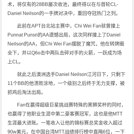
术，将仅有的28BB屡次收池，最终得以在与首轮CL-
Daniel Neilson的一手牌对决中，重回夺冠热门之列。
此前在APT台北站主赛中，Chi Wei Fan就曾撞上
Punnat Punsri的AA遗憾出局，这次同样撞上了Daniel
Neilson的AA，但Chi Wei Fan摆脱了魔咒，他在转牌圈
全下，并以Q6o击中两队击碎对手的火箭，一跃成为场
上CL。
就此之后澳洲选手Daniel Neilson江河日下，只剩下
11个BB的他溃败涂地，一个级别之后终于无力支撑，被
抓鸡后淘汰出局。
Fan在赢得超级巨星挑战赛特殊的黑狮奖杯的同时，
也赢得了他职业生涯中第二豪客赛冠军，这也是他MTT
生涯最大进账。一笔收入让他的锦标赛总奖金收入超过
90w美元，在中国台湾MTT战绩排行榜中直飚6位，一下