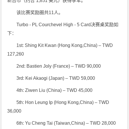
新台币（约合 1,851 美元）获得季军。
该比赛奖励圈共11人。
Turbo - PL Courchevel High - 5 Card决赛桌奖励如
下：
1st: Shing Kit Kwan (Hong Kong,China) – TWD
127,260
2nd: Bastien Joly (France) – TWD 90,000
3rd: Kei Akaogi (Japan) – TWD 59,000
4th: Ziwen Liu (China) – TWD 45,000
5th: Hon Leung Ip (Hong Kong,China) – TWD
36,000
6th: Yu Cheng Tai (Taiwan,China) – TWD 28,000