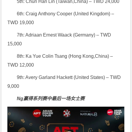
5th: Chun Han Lin (Taiwan,China) – TWD 24,000
6th: Craig Anthony Cooper (United Kingdom) –
TWD 19,000
7th: Adriaan Ernest Waack (Germany) – TWD
15,000
8th: Ka Yue Colin Tsang (Hong Kong,China) –
TWD 12,000
9th: Avery Garland Hackett (United States) – TWD
9,000
Ng赢得系列赛中最后一场女士赛