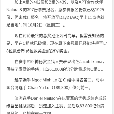
加上A组的462份和B组的439，以及APT合作伙伴
Natural8 的397份参赛报名，总参赛报名份数已达1925
份，仍未截止报名！将开放至Day2 (A/C)早上11点也就
是当地时间 10月2日（星期三）。
现在讨论最终的总奖池还为时尚早，但需要知道的
是，早在C租就已破保，现在算下来冠军已经能获得至少
8位数台币 (6位数美金)的冠军奖金。
在赛事#10 神秘赏金猎人赛表现出色Jacob Ikuma，
保持了发烫的手感，以261,000的记分牌量成为C组CL。
越南选手 Ngoc Minh Le 在 C 组中排名第二，与中
国台湾选手 Chao-Yu Lu（189,800）位列前三。
澳洲选手Daniel Neilson在以亚军的优秀成绩完成超
级巨星挑战赛后，迅速加入主赛，最后以63,800记分牌
量晋级，也排在前十之内。