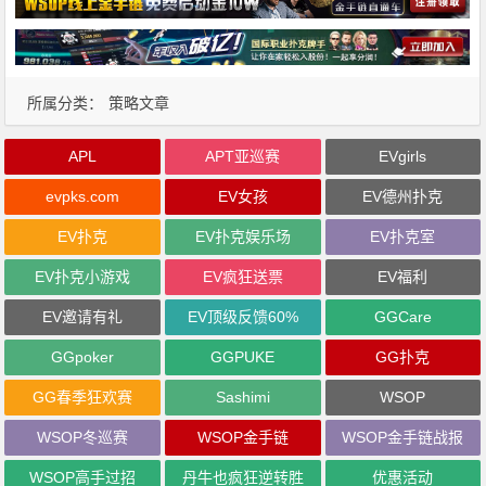
所属分类：
策略文章
APL
APT亚巡赛
EVgirls
evpks.com
EV女孩
EV德州扑克
EV扑克
EV扑克娱乐场
EV扑克室
EV扑克小游戏
EV疯狂送票
EV福利
EV邀请有礼
EV顶级反馈60%
GGCare
GGpoker
GGPUKE
GG扑克
GG春季狂欢赛
Sashimi
WSOP
WSOP冬巡赛
WSOP金手链
WSOP金手链战报
WSOP高手过招
丹牛也疯狂逆转胜
优惠活动