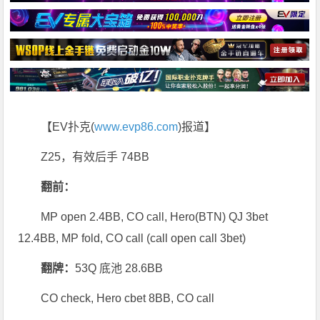
【EV扑克(
www.evp86.com
)报道】
Z25，有效后手 74BB
翻前：
MP open 2.4BB, CO call, Hero(BTN) QJ 3bet
12.4BB, MP fold, CO call (call open call 3bet)
翻牌：
53Q 底池 28.6BB
CO check, Hero cbet 8BB, CO call