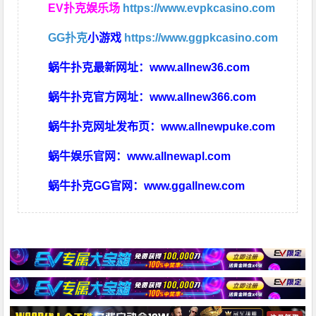
EV扑克娱乐场
https://www.evpkcasino.com
GG扑克
小游戏
https://www.ggpkcasino.com
蜗牛扑克最新网址：
www.allnew36.com
蜗牛扑克官方网址：
www.allnew366.com
蜗牛扑克网址发布页：
www.allnewpuke.com
蜗牛娱乐官网：
www.allnewapl.com
蜗牛扑克GG官网：
www.ggallnew.com