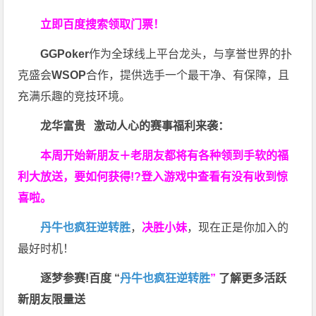
立即百度搜索领取门票！
GGPoker
作为全球线上平台龙头，与享誉世界的扑
克盛会
WSOP
合作，提供选手一个最干净、有保障，且
充满乐趣的竞技环境。
龙华富贵 激动人心的赛事福利来袭：
本周开始新朋友＋老朋友都将有各种领到手软的福
利大放送，要如何获得!?登入游戏中查看有没有收到惊
喜啦。
丹牛也疯狂逆转胜
，
决胜小妹
，现在正是你加入的
最好时机！
逐梦参赛!百度 “
丹牛也疯狂逆转胜
”
了解更多
活跃
新朋友限量送