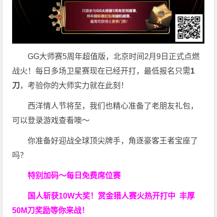
GG大师赛5周年超值版，北京时间2月9日正式点燃
战火！每日多场卫星赛现在已经开打，最低报名只需
1
刀
，考验你的大师实力就在此刻！
西洋情人节将至，我们也精心准备了老朋友礼包，
可以登录游戏查看噢～
你准备好迎战全球顶尖牌手，角逐豪客王者宝座了
吗？
特别加码～每日免费席位赛
国人斩获
10W
大奖！
赏金猎人赛火热开打中 丰厚
50M刀奖励等你来战！