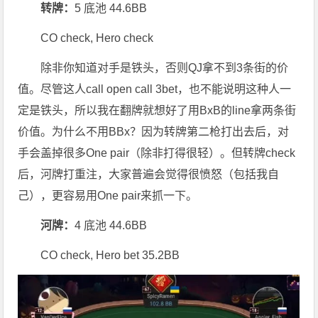
转牌：
5 底池 44.6BB
CO check, Hero check
除非你知道对手是铁头，否则QJ拿不到3条街的价
值。尽管这人call open call 3bet，也不能说明这种人一
定是铁头，所以我在翻牌就想好了用BxB的line拿两条街
价值。为什么不用BBx？因为转牌第二枪打出去后，对
手会盖掉很多One pair（除非打得很轻）。但转牌check
后，河牌打重注，大家普遍会觉得很愤怒（包括我自
己），更容易用One pair来抓一下。
河牌：
4 底池 44.6BB
CO check, Hero bet 35.2BB