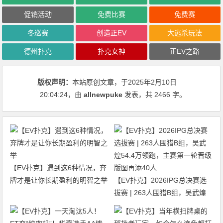
促销活动
免费比赛
免费赛
冬巡赛
创造正EV
大逃杀玩法
德州扑克
扑克女神
正EV之路
版权声明：
本站原创文章，于2025年2月10日
20:04:24
，由
allnewpuke
发表，共 2466 字。
【EV扑克】遇到这6种情况，弃
牌才是让你长期盈利的明智之举
【EV扑克】2026IPG总决赛选
拔赛 | 263人围猎B组，吴武煌
54.4万领跑，主赛第一轮晋级版
图再添40人