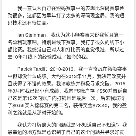
我一直认为自己在短码赛事中的表现比深码赛事差
劲很多，这都因为早年打了太多的深码现金局。我的短
码技术还有待提高。
Ian Steinman：我认为就小额赛事来说我暂且算一
名盈利玩家吧，特别是线下赛事。我打了很久的线下小
额比赛。我感觉自己对人和打比赛的直觉很准，所以过
去10年打线下的经验成就了如今的我。
Patrick Tardif：2010-2013，我一直奋战在微额赛事
中但却没什么成绩。大约在2013年11月，我决定改变并
且获得了不错的效果。我请教练并积极寻求突破。2015
年3月时我已经小有成绩，我向PS账户存了$50并告诉自
己这是第15次向账户内打钱且是最后一次。后来我取得
了$0.55买入锦标赛的第二名，获得奖金$78.40，我的盈
利之路就是从那时开始的。
我认为打牌最大的问题就是“不知道自己不知道”。我
最幸运的地方就是意识到了自己的这个问题并寻求好友