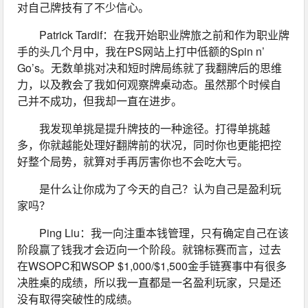
对自己牌技有了不少信心。
Patrick Tardif：在我开始职业牌旅之前和作为职业牌
手的头几个月中，我在PS网站上打中低额的Spin n’ 
Go’s。无数单挑对决和短时牌局练就了我翻牌后的思维
力，以及教会了我如何观察牌桌动态。虽然那个时候自
己并不成功，但我却一直在进步。
我发现单挑是提升牌技的一种途径。打得单挑越
多，你就越能处理好翻牌前的状况，同时你也更能把控
好整个局势，就算对手再厉害你也不会吃大亏。
是什么让你成为了今天的自己？认为自己是盈利玩
家吗？
Ping Liu：我一向注重本钱管理，只有确定自己在该
阶段赢了钱我才会迈向一个阶段。就锦标赛而言，过去
在WSOPC和WSOP $1,000/$1,500金手链赛事中有很多
决胜桌的成绩，所以我一直都是一名盈利玩家，只是还
没有取得突破性的成绩。