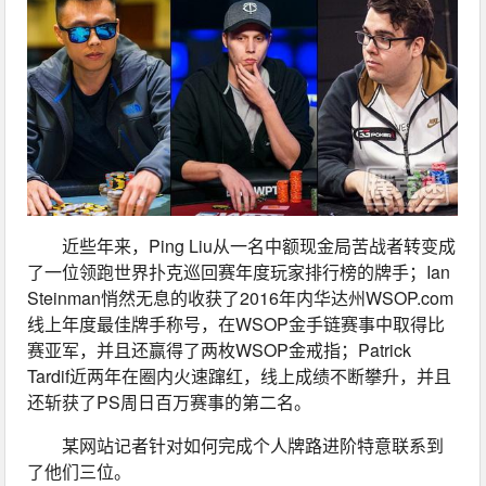
近些年来，Ping Liu从一名中额现金局苦战者转变成
了一位领跑世界扑克巡回赛年度玩家排行榜的牌手；Ian 
Steinman悄然无息的收获了2016年内华达州WSOP.com
线上年度最佳牌手称号，在WSOP金手链赛事中取得比
赛亚军，并且还赢得了两枚WSOP金戒指；Patrick 
Tardif近两年在圈内火速蹿红，线上成绩不断攀升，并且
还斩获了PS周日百万赛事的第二名。
某网站记者针对如何完成个人牌路进阶特意联系到
了他们三位。