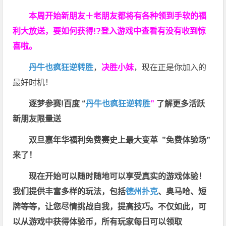
本周开始新朋友＋老朋友都将有各种领到手软的福
利大放送，要如何获得!?登入游戏中查看有没有收到惊
喜啦。
丹牛也疯狂逆转胜
，
决胜小妹
，现在正是你加入的
最好时机！
逐梦参赛!百度 “
丹牛也疯狂逆转胜
”
了解更多
活跃
新朋友限量送
双旦嘉年华福利
免费赛史上最大变革
”免费体验场”
来了！
现在开始可以随时随地可以享受真实的游戏体验！
我们提供丰富多样的玩法，包括
德州扑克
、奥马哈、短
牌等等，让您尽情挑战自我，提高技巧。不仅如此，
可
以从游戏中获得体验币，所有玩家每日可以领取