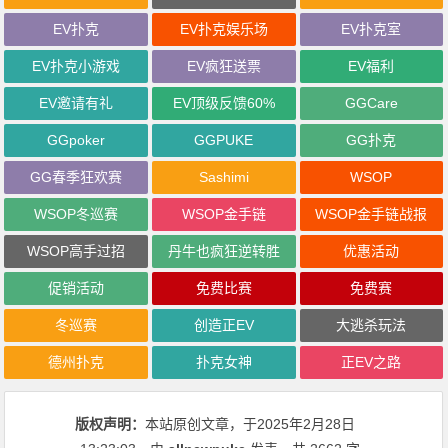
EV扑克
EV扑克娱乐场
EV扑克室
EV扑克小游戏
EV疯狂送票
EV福利
EV邀请有礼
EV顶级反馈60%
GGCare
GGpoker
GGPUKE
GG扑克
GG春季狂欢赛
Sashimi
WSOP
WSOP冬巡赛
WSOP金手链
WSOP金手链战报
WSOP高手过招
丹牛也疯狂逆转胜
优惠活动
促销活动
免费比赛
免费赛
冬巡赛
创造正EV
大逃杀玩法
德州扑克
扑克女神
正EV之路
版权声明：
本站原创文章，于2025年2月28日