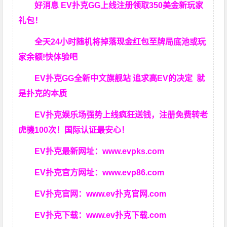
好消息 EV扑克GG上线注册领取350美金新玩家
礼包！
全天24小时随机将掉落现金红包至牌局底池或玩
家余额!快体验吧
EV扑克GG
全新中文旗舰站
追求高EV
的决定
就
是扑克的本质
EV扑克娱乐场强势上线疯狂送钱，注册免费转老
虎機100次！国际认证最安心！
EV扑克最新网址：
www.evpks.com
EV扑克官方网址：
www.evp86.com
EV扑克官网：
www.ev扑克官网.com
EV扑克下载：
www.ev扑克下载.com