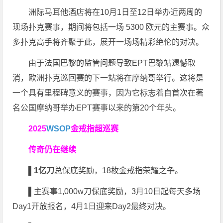
洲际马耳他酒店将在10月1日至12日举办近两周的
现场扑克赛事，期间将包括一场 5300 欧元的主赛事。众
多扑克高手将齐聚于此，展开一场场精彩绝伦的对决。
由于法国巴黎的监管问题导致EPT巴黎站遗憾取
消，欧洲扑克巡回赛的下一站将在摩纳哥举行。这将是
一个具有里程碑意义的赛事，因为它标志着自首次在著
名公国摩纳哥举办EPT赛事以来的第20个年头。
2025
WSOP
金戒指超巡赛
传奇仍在继续
▌
1亿刀
总保底奖励，18枚金戒指荣耀之争。
▌
主赛事1,000w刀保底奖励，3月10日起每天多场
Day1开放报名，4月1日迎来Day2最终对决。