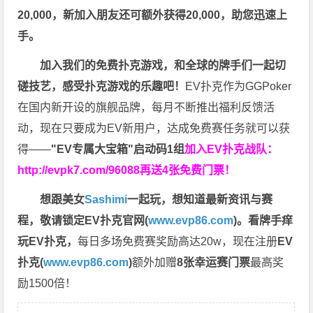
20,000，新加入朋友还可额外获得20,000，助您迅速上
手。
加入我们的免费扑克游戏，和全球的牌手们一起切
磋技艺，感受扑克游戏的乐趣吧！
EV扑克作为GGPoker
在国内新开设的旗舰品牌，每月不断推出福利反馈活
动，现在只要成为EV新用户，达成免费赛任务就可以获
得——
"EV专属大宝箱"启动码1组
加入EV扑克战队：
http://evpk7.com/96088
再送4张免费门票！
想跟美女
Sashimi
一起玩，
想知道最新资讯与赛
程，
敬请锁定EV扑克官网(
www.evp86.com
)。
看牌手痒
玩EV扑克，
每日多场免费赛奖励高达20w，现在注册
EV
扑克(
www.evp86.com
)
额外加赠
8张幸运赛门票
最高奖
励1500倍！