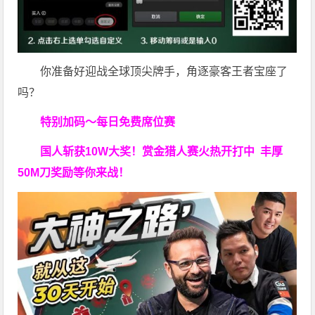
你准备好迎战全球顶尖牌手，角逐豪客王者宝座了
吗？
特别加码～每日免费席位赛
国人斩获
10W
大奖！
赏金猎人赛火热开打中 丰厚
50M刀奖励等你来战！