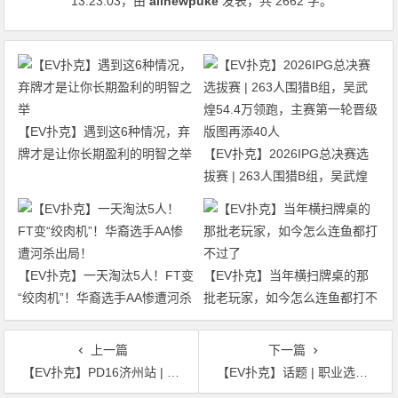
13:23:03
，由
allnewpuke
发表，共 2662 字。
【EV扑克】遇到这6种情况，弃
牌才是让你长期盈利的明智之举
【EV扑克】2026IPG总决赛选
拔赛 | 263人围猎B组，吴武煌
54.4万领跑，主赛第一轮晋级版
图再添40人
【EV扑克】一天淘汰5人！FT变
【EV扑克】当年横扫牌桌的那
“绞肉机”！华裔选手AA惨遭河杀
批老玩家，如今怎么连鱼都打不
出局！
过了
上一篇
下一篇
【EV扑克】PD16济州站 | 完美落幕！Christopher Park夺得$20,000超级明星挑战赛冠军，丁彪季军
【EV扑克】话题 | 职业选手Ebony Kenney在新的作弊指控后发表声明