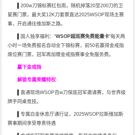
▌
200w刀锦标赛红包雨，随机掉落20至200刀的卫
星赛门票，最大奖12K刀套票直达2025WSOP现场主赛
事，开启通往维加斯之路。
▌
国人独享福利：“
WSOP超巡赛免费能量卡
”每天两
小时一场免费报名自动全下锦标赛，前50名赢得金戒指
席位赛门票，冠军再加赠金戒指赛事全免服务费。
赢下金戒指
解锁专属荣耀特权
▌
直通现场WSOP百w刀保底冠军邀请赛，与世界级
牌手同桌竞技。
▌
专属白金休息厅通行证，2025WSOP拉斯维加斯
赛事期间享受尊贵待遇