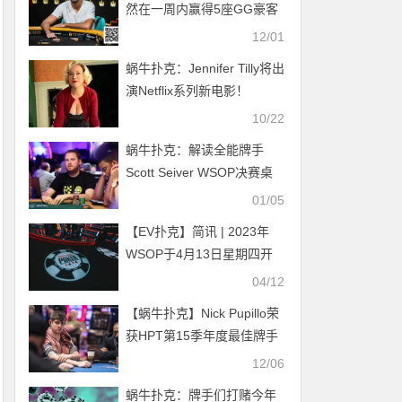
然在一周内赢得5座GG豪客
赛冠军？
12/01
蜗牛扑克：Jennifer Tilly将出
演Netflix系列新电影！
10/22
蜗牛扑克：解读全能牌手
Scott Seiver WSOP决赛桌
成员被指控进行多账户操作
01/05
【EV扑克】简讯 | 2023年
WSOP于4月13日星期四开
始报名
04/12
【蜗牛扑克】Nick Pupillo荣
获HPT第15季年度最佳牌手
称号
12/06
蜗牛扑克：牌手们打赌今年