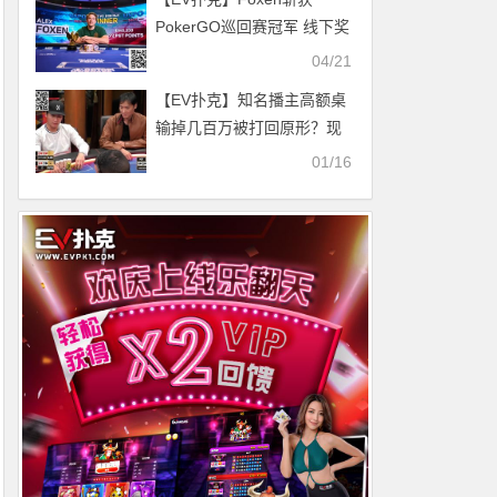
PokerGO巡回赛冠军 线下奖
金突破4570万美元
04/21
【EV扑克】知名播主高额桌
输掉几百万被打回原形？现
在只能玩NL300了？
01/16