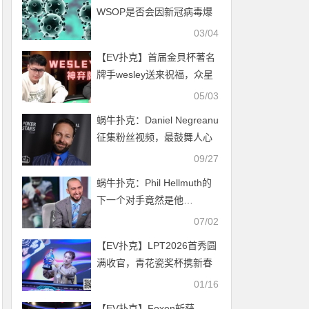
WSOP是否会因新冠病毒爆
发取消
03/04
【EV扑克】首届金貝杯著名
牌手wesley送来祝福，众星
云集现场对决，百万奖池将
05/03
会花落谁手！
蜗牛扑克：Daniel Negreanu
征集粉丝视频，最鼓舞人心
的那位奖励 $30K铂金赛事通
09/27
蜗牛扑克：Phil Hellmuth的
下一个对手竟然是他…
07/02
【EV扑克】LPT2026首秀圆
满收官，青花瓷奖杯携新春
祝福登陆宝岛台湾，携手
01/16
TMT开启新篇！
【EV扑克】Foxen斩获