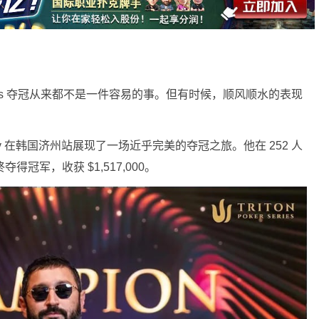
Roller Series 夺冠从来都不是一件容易的事。但有时候，顺风顺水的表现
iyev 在韩国济州站展现了一场近乎完美的夺冠之旅。他在 252 人
夺得冠军，收获 $1,517,000。