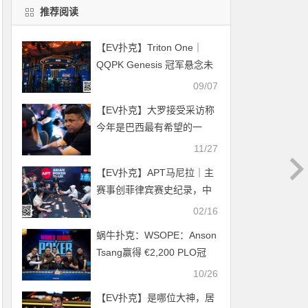
推荐阅读
【EV扑克】Triton One｜
QQPK Genesis 冠军悬念未
揭晓，国人四将携手晋级8人
09/07
决赛桌
【EV扑克】大罗接受采访称
今年是巴西最有希望的一
年，并在Twitch上直播扑克
11/27
之星
【EV扑克】APT马尼拉｜主
赛事创菲律宾赛史纪录，中
国台湾选手Po-Shou Huang
02/16
领跑Day2！
蜗牛扑克：WSOPE：Anson
Tsang赢得 €2,200 PLO冠
军，入账€91,730
10/26
【EV扑克】是哪位大神，居