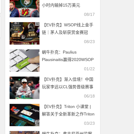
小时内输掉15万美元
08/17
【EV扑克】WSOP线上金手
链｜茅人及斩获赏金赛冠
军！中国香港选手“jinx34”夺
08/23
#4第四名佳绩
蜗牛扑克：Paulius
Plausinaitis赢得2020WSOP
冬季非现场巡回赛主赛事冠
01/22
军
【EV扑克】渐入佳境！中国
玩家李远以CL强势晋级赛事
#37 Day3，大批国人闯进奖
06/18
励圈
【EV扑克】Triton 小课堂 |
解答关于全新革新之作Triton
TEMPO的常见问题
03/23
蜗牛扑克：弗吉尼亚州监察