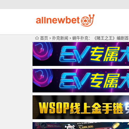
首页
扑克新闻
蜗牛扑克：《赌王之王》编剧首