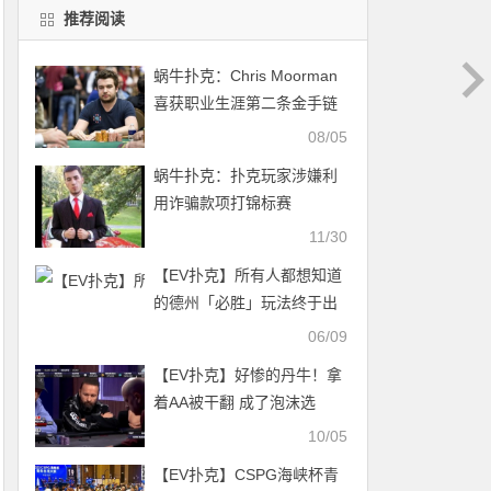
推荐阅读
蜗牛扑克：Chris Moorman
喜获职业生涯第二条金手链
08/05
蜗牛扑克：扑克玩家涉嫌利
用诈骗款项打锦标赛
11/30
【EV扑克】所有人都想知道
的德州「必胜」玩法终于出
现！魏国梁旗开得胜独家参
06/09
赛心得
【EV扑克】好惨的丹牛！拿
着AA被干翻 成了泡沫选
手……
10/05
【EV扑克】CSPG海峡杯青