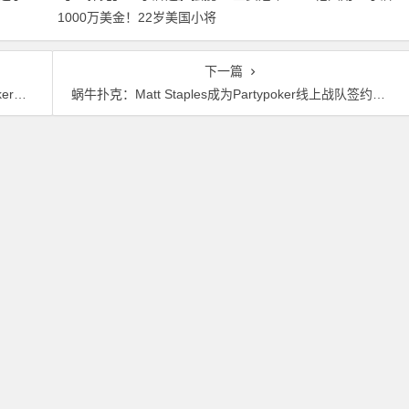
1000万美金！22岁美国小将
就赢走1000万刀！
夺得2026年WSOP主赛冠军
下一篇
约玩家
蜗牛扑克：Matt Staples成为Partypoker线上战队签约玩家