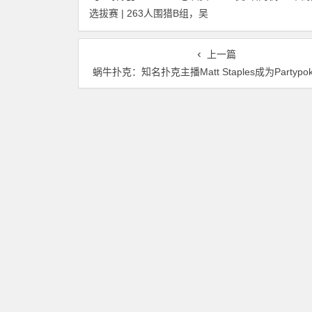
选拔赛 | 263人围猎B组，吴
惨遭河杀出局！
武煌54.4万领跑，主赛第一
轮晋级版图再添40人
上一篇
蜗牛扑克：知名扑克主播Matt Staples成为Partypoker首位线上战队签