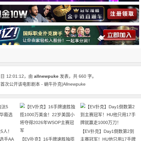
2日
12:01:12
，由
allnewpuke
发表，共 660 字。
公开该电影剧本 - 蜗牛扑克|Allnewpuke
5人！
【EV扑克】Day1倒数第2到
选手AA
【EV扑克】16手牌速胜独揽
主赛冠军！HU他只用17手牌