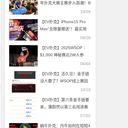
年扑克大赛主赛步入高潮！B
组339人参赛对抗如火，林
10/09
警装袋34万记分牌携手64人
【EV扑克】iPhone15 Pro
晋级
Max”无限量赠送”！最实用
v.s最荣耀～盘点那些特别的
09/28
冠军奖励
【EV扑克】2025WSOP｜
$1,000 神秘赛近2W人参
加，中国军团Day2成绩揭
06/04
晓，魏国梁记分牌第二战斗
【EV扑克】活久见！金手链
中！
没人要了？WSOP线上赛因
参赛人数不足自动取消
10/18
【EV扑克】第六条金手链要
来，蒲蔚然以第三名闯进赛
事#65 六人决赛桌
07/02
蜗牛扑克：丹牛如何在短短4