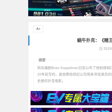
A+
蜗牛扑克：《赌
201
摘要
知名编剧Brian Koppelman日前公布了他和
20年前写的，是他寄给经纪公司用来寻找演员的
史册的扑克电影。