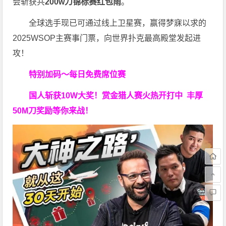
会斩获共
200w刀锦标赛红包雨
。
全球选手现已可通过线上卫星赛，赢得梦寐以求的
2025WSOP主赛事门票，向世界扑克最高殿堂发起进
攻！
特别加码～每日免费席位赛
国人斩获
10W
大奖！
赏金猎人赛火热开打中 丰厚
50M刀奖励等你来战！