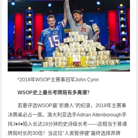
*2018年WSOP主赛事冠军John Cynn
WSOP史上最长考牌局有多离谱？
若要评选WSOP最"折磨人"的纪录，2019年主赛事
决赛桌必占一席。澳大利亚选手Adrian Attenborough手
持J♦4♦陷入长达19分钟的史诗级长考——这相当于普通
牌局时长的30倍！当这位"人类暂停键"最终选择弃牌