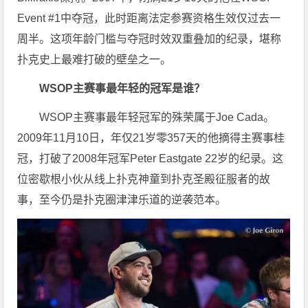
Event #1中夺冠，此时距离法定参赛资格生效仅过去一
周半。这项年龄门槛与夺冠时效双重叠加的纪录，堪称
扑克史上最难打破的壁垒之一。
WSOP主赛事最年轻的冠军是谁？
WSOP主赛事最年轻冠军的殊荣属于Joe Cada。
2009年11月10日，年仅21岁零357天的他摘得主赛事桂
冠，打破了2008年冠军Peter Eastgate 22岁的纪录。这
位密歇根小伙从线上扑克神童到扑克圣殿征服者的故
事，至今仍是扑克圈津津乐道的逆袭范本。