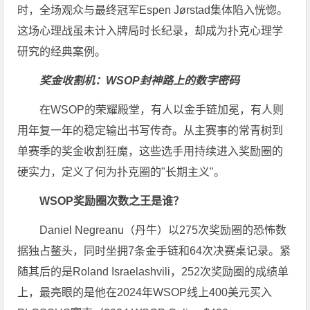
时，全场观众与最终冠军Espen Jørstad集体陷入恍惚。
这场心理战虽未计入牌局时长纪录，却成为扑克心理学
研究的经典案例。
奖金收割机：WSOP封神路上的数字密码
在WSOP的荣耀殿堂，有人以金手链加冕，有人则
用年复一年的稳定输出书写传奇。从主赛事的常青树到
单赛季的奖金收割狂魔，这些选手用持续进入奖励圈的
硬实力，定义了何为扑克圈的"长期主义"。
WSOP奖励圈次数之王是谁？
Daniel Negreanu（丹牛）以275次奖励圈的恐怖数
据独占鳌头，同时坐拥7条金手链和64次决赛桌记录。紧
随其后的是Roland Israelashvili，252次奖励圈的成绩单
上，最亮眼的是他在2024年WSOP线上400美元买入