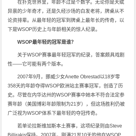
在扑克世界里，年龄不过是个数字。无论你是天赋
异禀的少年奇才，还是久经沙场的白发老将，牌桌从不
论资排辈。从最年轻的冠军到牌桌上最年长的传奇，以
下是WSOP历史上与年龄相关的惊人纪录。
WSOP最年轻的冠军是谁？
关于WSOP赛事最年轻冠军的纪录，答案颇具戏剧
性——它可能有两个版本。
2007年9月，挪威少女Anette Obrestad以18岁零
358天的年龄夺得WSOP欧洲站主赛事冠军，创造了历
史。尽管在内华达州的WSOP赛事中她本不符合法定参
赛年龄（美国博彩年龄限制为21岁），但这场胜利仍被
广泛视为WSOP体系下最年轻的夺冠传奇。
若单论拉斯维加斯本土赛事，这项纪录则由Steve
Billirakis保持。2007年，刚满21岁10天的他在WSOP