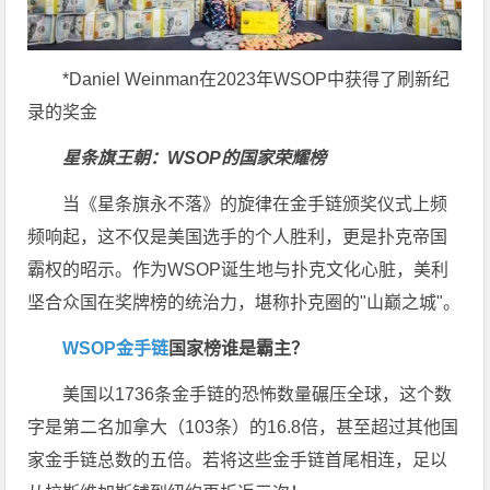
*Daniel Weinman在2023年WSOP中获得了刷新纪
录的奖金
星条旗王朝：WSOP的国家荣耀榜
当《星条旗永不落》的旋律在金手链颁奖仪式上频
频响起，这不仅是美国选手的个人胜利，更是扑克帝国
霸权的昭示。作为WSOP诞生地与扑克文化心脏，美利
坚合众国在奖牌榜的统治力，堪称扑克圈的"山巅之城"。
WSOP金手链
国家榜谁是霸主？
美国以1736条金手链的恐怖数量碾压全球，这个数
字是第二名加拿大（103条）的16.8倍，甚至超过其他国
家金手链总数的五倍。若将这些金手链首尾相连，足以