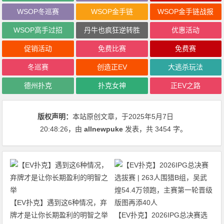
WSOP冬巡赛
WSOP金手链
WSOP金手链战报
WSOP高手过招
丹牛也疯狂逆转胜
优惠活动
促销活动
免费比赛
免费赛
冬巡赛
创造正EV
大逃杀玩法
德州扑克
扑克女神
正EV之路
版权声明：
本站原创文章，于2025年5月7日
20:48:26
，由
allnewpuke
发表，共 3454 字。
【EV扑克】遇到这6种情况，弃
牌才是让你长期盈利的明智之举
【EV扑克】2026IPG总决赛选