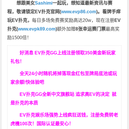
想跟美女
Sashimi
一起玩，
想知道最新资讯与赛
程，
敬请锁定EV扑克官网(
www.evp86.com
)。
看牌手痒
玩EV扑克，
每日多场免费赛奖励高达20w，现在注册
EV
扑克(
www.evpk89.com
)
额外加赠
8张幸运赛门票
最高奖
励1500倍！
好消息 EV扑克GG上线注册领取350美金新玩家
礼包！
全天24小时随机将掉落现金红包至牌局底池或玩
家余额!快体验吧
EV扑克GG
全新中文旗舰站
追求高EV
的决定
就
是扑克的本质
EV扑克娱乐场强势上线疯狂送钱，注册免费转老
虎機100次！国际认证最安心！