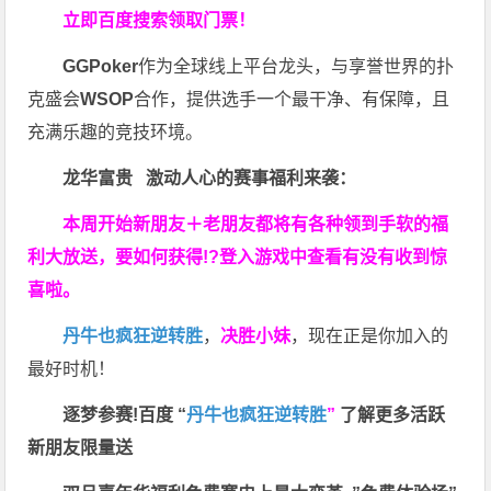
立即百度搜索领取门票！
GGPoker
作为全球线上平台龙头，与享誉世界的扑
克盛会
WSOP
合作，提供选手一个最干净、有保障，且
充满乐趣的竞技环境。
龙华富贵 激动人心的赛事福利来袭：
本周开始新朋友＋老朋友都将有各种领到手软的福
利大放送，要如何获得!?登入游戏中查看有没有收到惊
喜啦。
丹牛也疯狂逆转胜
，
决胜小妹
，现在正是你加入的
最好时机！
逐梦参赛!百度 “
丹牛也疯狂逆转胜
”
了解更多
活跃
新朋友限量送