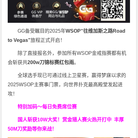
GG备受瞩目的2025年
WSOP“往维加斯之路Road
to Vegas”
旅程正式开启！
除了直接报名外，参加所有WSOP金戒指赛都有机
会斩获共
200w刀锦标赛红包雨
。
全球选手现已可通过线上卫星赛，赢得梦寐以求的
2025WSOP主赛事门票，向世界扑克最高殿堂发起进
攻！
特别加码～每日免费席位赛
国人斩获
10W
大奖！
赏金猎人赛火热开打中 丰厚
50M刀奖励等你来战！