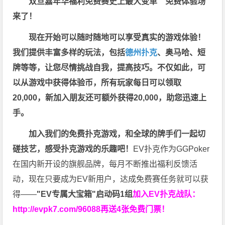
双旦嘉年华福利
免费赛史上最大变革
”免费体验场”
来了！
现在开始可以随时随地可以享受真实的游戏体验！
我们提供丰富多样的玩法，包括
德州扑克
、奥马哈、短
牌等等，让您尽情挑战自我，提高技巧。不仅如此，
可
以从游戏中获得体验币，所有玩家每日可以领取
20,000，新加入朋友还可额外获得20,000，助您迅速上
手。
加入我们的免费扑克游戏，和全球的牌手们一起切
磋技艺，感受扑克游戏的乐趣吧！
EV扑克作为GGPoker
在国内新开设的旗舰品牌，每月不断推出福利反馈活
动，现在只要成为EV新用户，达成免费赛任务就可以获
得——
"EV专属大宝箱"启动码1组
加入EV扑克战队：
http://evpk7.com/96088
再送4张免费门票！