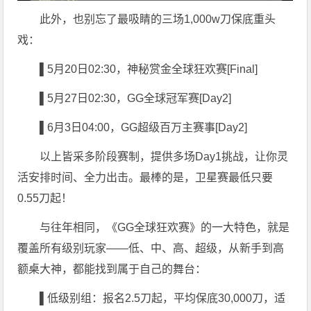
此外，也别忘了最吸睛的三场1,000w刀保底重头
戏：
▌5
月20日02:30，神秘赏金全球狂欢赛[Final]
▌5
月27日02:30，GG全球冠军赛[Day2]
▌6
月3日04:00，GG超级百万主赛事[Day2]
以上皆采多阶段赛制，提供多场Day1挑战，让你灵
活安排时间、全力出击。最棒的是，卫星赛最低只要
0.55刀起！
与往年相同，《GG全球狂欢赛》的一大特色，就是
覆盖所有级别玩家——低、中、高、超级，从新手到高
额桌大神，都能找到属于自己的舞台：
▌低级别组：报名
2.5刀起，平均保底30,000刀，适