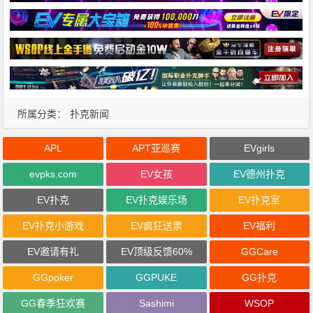
所属分类：
扑克新闻
APL
APT亚巡赛
EVgirls
evpks.com
EV女孩
EV德州扑克
EV扑克
EV扑克娱乐场
EV扑克室
EV扑克小游戏
EV疯狂送票
EV福利
EV邀请有礼
EV顶级反馈60%
GGCare
GGpoker
GGPUKE
GG扑克
GG春季狂欢赛
Sashimi
WSOP