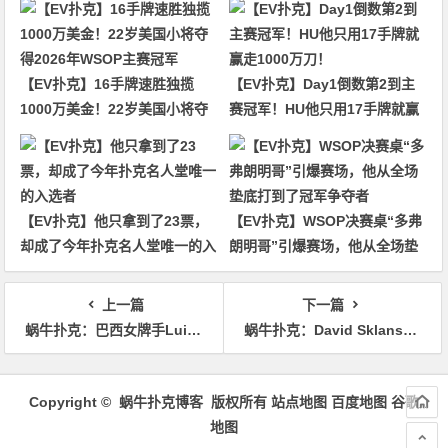
【EV扑克】16手牌速胜独揽
【EV扑克】Day1倒数第2到主
1000万美金！22岁美国小将夺
赛冠军！HU他只用17手牌就赢
得2026年WSOP主赛冠军
走1000万刀！
【EV扑克】他只拿到了23票，
【EV扑克】WSOP决赛桌“多弗
却成了今年扑克名人堂唯一的入
朗明哥”引爆赛场，他从全场垫
选者
底打到了冠军争夺者
上一篇
下一篇
蜗牛扑克：巴西女牌手Luiza Simao独家采访录
蜗牛扑克：​David Sklansky：底牌牌力与你的下注尺度
文
章
Copyright © 蜗牛扑克博客 版权所有
站点地图
百度地图
谷歌
导
地图