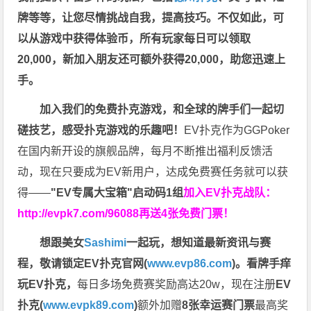
牌等等，让您尽情挑战自我，提高技巧。不仅如此，
可
以从游戏中获得体验币，所有玩家每日可以领取
20,000，新加入朋友还可额外获得20,000，助您迅速上
手。
加入我们的免费扑克游戏，和全球的牌手们一起切
磋技艺，感受扑克游戏的乐趣吧！
EV扑克作为GGPoker
在国内新开设的旗舰品牌，每月不断推出福利反馈活
动，现在只要成为EV新用户，达成免费赛任务就可以获
得——
"EV专属大宝箱"启动码1组
加入EV扑克战队：
http://evpk7.com/96088
再送4张免费门票！
想跟美女
Sashimi
一起玩，
想知道最新资讯与赛
程，
敬请锁定EV扑克官网(
www.evp86.com
)。
看牌手痒
玩EV扑克，
每日多场免费赛奖励高达20w，现在注册
EV
扑克(
www.evpk89.com
)
额外加赠
8张幸运赛门票
最高奖