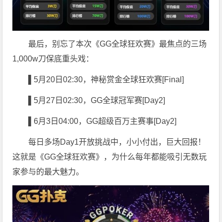
最后，别忘了本次《GG全球狂欢赛》最焦点的三场
1,000w刀保底重头戏：
▌5
月20日02:30，神秘赏金全球狂欢赛[Final]
▌5
月27日02:30，GG全球冠军赛[Day2]
▌6
月3日04:00，GG超级百万主赛事[Day2]
每日多场Day1开放挑战中，小小付出，巨大回报！
这就是《GG全球狂欢赛》，为什么每年都能吸引无数玩
家参与的最大魅力。