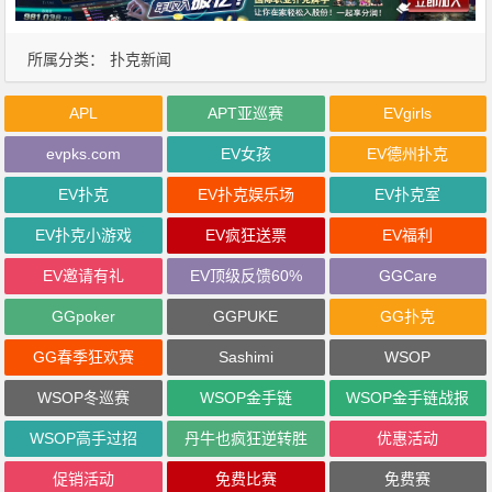
所属分类：
扑克新闻
APL
APT亚巡赛
EVgirls
evpks.com
EV女孩
EV德州扑克
EV扑克
EV扑克娱乐场
EV扑克室
EV扑克小游戏
EV疯狂送票
EV福利
EV邀请有礼
EV顶级反馈60%
GGCare
GGpoker
GGPUKE
GG扑克
GG春季狂欢赛
Sashimi
WSOP
WSOP冬巡赛
WSOP金手链
WSOP金手链战报
WSOP高手过招
丹牛也疯狂逆转胜
优惠活动
促销活动
免费比赛
免费赛