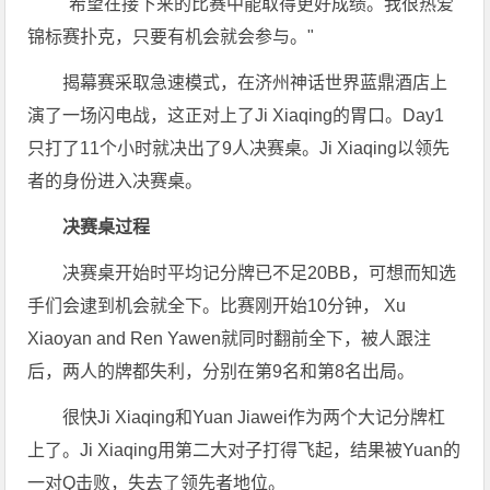
"希望在接下来的比赛中能取得更好成绩。我很热爱
锦标赛扑克，只要有机会就会参与。"
揭幕赛采取急速模式，在济州神话世界蓝鼎酒店上
演了一场闪电战，这正对上了Ji Xiaqing的胃口。Day1
只打了11个小时就决出了9人决赛桌。Ji Xiaqing以领先
者的身份进入决赛桌。
决赛桌过程
决赛桌开始时平均记分牌已不足20BB，可想而知选
手们会逮到机会就全下。比赛刚开始10分钟， Xu
Xiaoyan and Ren Yawen就同时翻前全下，被人跟注
后，两人的牌都失利，分别在第9名和第8名出局。
很快Ji Xiaqing和Yuan Jiawei作为两个大记分牌杠
上了。Ji Xiaqing用第二大对子打得飞起，结果被Yuan的
一对Q击败，失去了领先者地位。