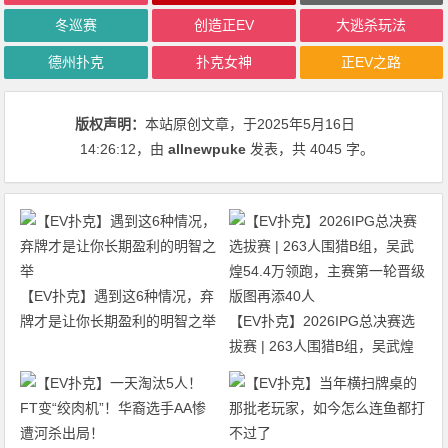
冬巡赛
创造正EV
大逃杀玩法
德州扑克
扑克女神
正EV之路
版权声明：
本站原创文章，于2025年5月16日
14:26:12
，由
allnewpuke
发表，共 4045 字。
【EV扑克】遇到这6种情况，弃
牌才是让你长期盈利的明智之举
【EV扑克】2026IPG总决赛选
拔赛 | 263人围猎B组，吴武煌
54.4万领跑，主赛第一轮晋级版
图再添40人