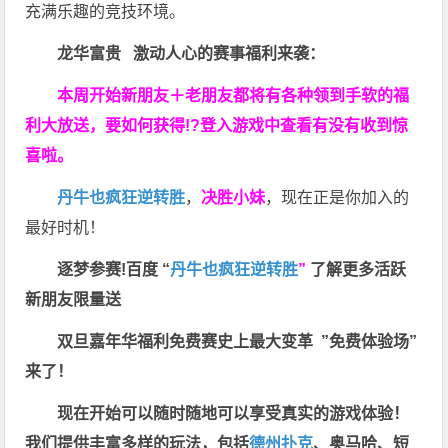
充满乐趣的竞技环境。
龙华富贵 激动人心的赛事福利来袭：
本周开始新朋友＋老朋友都将有各种领到手软的福
利大放送，要如何获得!?登入游戏中查看有没有收到惊
喜啦。
丹牛也疯狂逆转胜
，
决胜小妹
，现在正是你加入的
最好时机！
逐梦参赛!百度 “
丹牛也疯狂逆转胜
”
了解更多
活跃
新朋友限量送
双旦嘉年华福利
免费赛史上最大变革
”免费体验场”
来了！
现在开始可以随时随地可以享受真实的游戏体验！
我们提供丰富多样的玩法，包括
德州扑克
、奥马哈、短