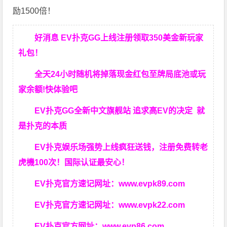
励1500倍！
好消息 EV扑克GG上线注册领取350美金新玩家
礼包！
全天24小时随机将掉落现金红包至牌局底池或玩
家余额!快体验吧
EV扑克GG
全新中文旗舰站
追求高EV
的决定
就
是扑克的本质
EV扑克娱乐场强势上线疯狂送钱，注册免费转老
虎機100次！国际认证最安心！
EV扑克官方速记网址：
www.evpk89.com
EV扑克官方速记网址：
www.evpk22.com
EV扑克官方网址：
www.evp86.com