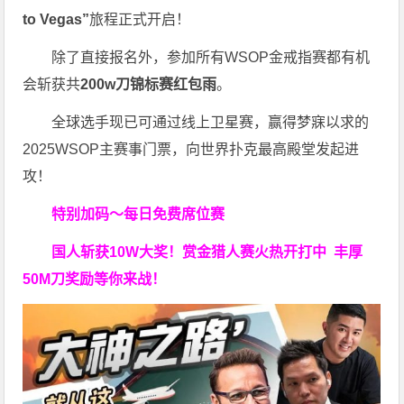
to Vegas”
旅程正式开启！
除了直接报名外，参加所有WSOP金戒指赛都有机
会斩获共
200w刀锦标赛红包雨
。
全球选手现已可通过线上卫星赛，赢得梦寐以求的
2025WSOP主赛事门票，向世界扑克最高殿堂发起进
攻！
特别加码～每日免费席位赛
国人斩获
10W
大奖！
赏金猎人赛火热开打中 丰厚
50M刀奖励等你来战！