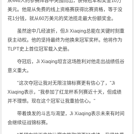
从446人的参赛阵容中突围而出，获得冠军和奖金10万
美元。他是从免费的线上资格赛获得比赛资格，等于没
花1分钱，就从60万美元的奖池揽走最大份额奖金。
虽然途中几经波折，但Ji Xiaqing总能在关键时刻重
获主动权。他的坚持最终为他换来冠军奖杯。他将作为
TLPT史上首位冠军载入史册。
夺冠后，Ji Xiaqing坦言这场胜利对他走出战绩低谷
意义重大。
"这次夺冠让我对无限注锦标赛更有信心了，"Ji
Xiaqing表示，"我参加了红龙杯系列赛近十天，但成绩
并不理想。现在这个冠军让我重拾信心。"
带着焕发的斗志与渴望，Ji Xiaqing表示未来有时间
会继续征战锦标赛。