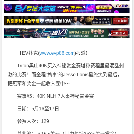
【EV扑克(
www.evp86.com
)报道】
Triton黑山40K买入神秘赏金赛堪称赛程里最混乱刺
激的比赛！而全程“搞事”的Jesse Lonis最终笑到最后，
把冠军和奖金一起收入囊中～
赛事#5：40K NLH 7人桌神秘赏金赛
日期：5月16至17日
参赛人次：129
总奖池： 5,16w美元（其中包括258w美元赏金）