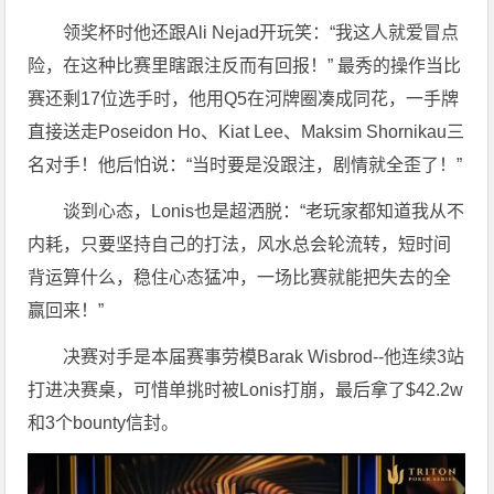
领奖杯时他还跟Ali Nejad开玩笑：“我这人就爱冒点
险，在这种比赛里瞎跟注反而有回报！” 最秀的操作当比
赛还剩17位选手时，他用Q5在河牌圈凑成同花，一手牌
直接送走Poseidon Ho、Kiat Lee、Maksim Shornikau三
名对手！他后怕说：“当时要是没跟注，剧情就全歪了！”
谈到心态，Lonis也是超洒脱：“老玩家都知道我从不
内耗，只要坚持自己的打法，风水总会轮流转，短时间
背运算什么，稳住心态猛冲，一场比赛就能把失去的全
赢回来！”
决赛对手是本届赛事劳模Barak Wisbrod--他连续3站
打进决赛桌，可惜单挑时被Lonis打崩，最后拿了$42.2w
和3个bounty信封。