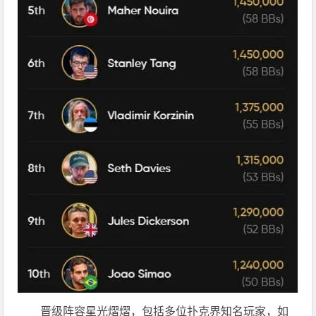
晋级阵容星光熠熠，包括多位扑克界知名玩家，如