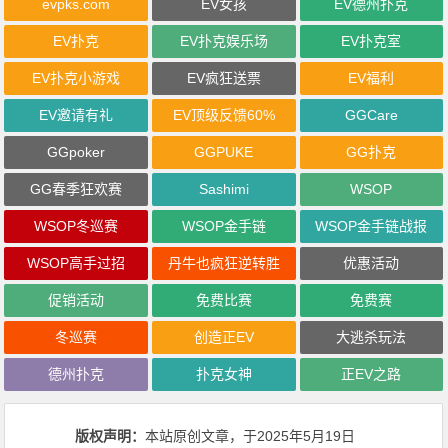
evpks.com
EV女孩
EV德州扑克
EV扑克
EV扑克娱乐场
EV扑克室
EV扑克小游戏
EV疯狂送票
EV福利
EV邀请有礼
EV顶级反馈60%
GGCare
GGpoker
GGPUKE
GG扑克
GG春季狂欢赛
Sashimi
WSOP
WSOP冬巡赛
WSOP金手链
WSOP金手链战报
WSOP高手过招
丹牛也疯狂逆转胜
优惠活动
促销活动
免费比赛
免费赛
冬巡赛
创造正EV
大逃杀玩法
德州扑克
扑克女神
正EV之路
版权声明：
本站原创文章，于2025年5月19日