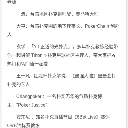
老板
一清：台湾地区扑克祖师爷，奥马哈大师
大亨：台湾扑克圈的地下理事长，PokerChain 创办
人
玄学 - 「YT:正道的光扑克」，多年扑克教练经验带
你一起讲解 Triton ✨扑克星球社区主理人，带大家把🔥
热闹和🔍门道一起看
王一凡 - 红龙杯扑克解说，《最强大脑》里最会打
扑克的艺人
Changpoker ：一名朴实无华的气质扑克博
主，"Poker Justice"
安东尼 ：知名扑克直播节目《6Bet Live》赛评，
OVB锦标赛教练