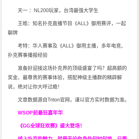
天一 ：NL200玩家，台湾最强大学生
王皓：知名扑克直播节目《ALL》御用赛评，一起
聊牌
考特：华人赛事及《ALL》御用主播，多年电竞、
扑克赛事播报经验
准备好迎接这场扑克界的顶级盛宴了吗？超高额的
奖金、最尊贵的赛事体验，搭配神级主播群的精辟解
说，绝对让你大呼过瘾！
文章数据源自Triton官网，谨以官方实时数据为准。
WSOP前最狂嘉年华
《GG全球狂欢赛》盛大登场！
线上扑克的魅力，就是无论你身处何时何地，只要