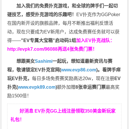
加入我们的免费扑克游戏，和全球的牌手们一起切
磋技艺，感受扑克游戏的乐趣吧！
EV扑克作为GGPoker
在国内新开设的旗舰品牌，每月不断推出福利反馈活
动，现在只要成为EV新用户，达成免费赛任务就可以获
得——
"EV专属大宝箱"启动码1组
加入EV扑克战队：
http://evpk7.com/96088
再送4张免费门票！
想跟美女
Sashimi
一起玩，
想知道最新资讯与赛
程，
敬请锁定EV扑克官网(
www.evp86.com
)。
看牌手痒
玩EV扑克，
每日多场免费赛奖励高达20w，现在注册
EV
扑克(
www.evpk89.com
)
额外加赠
8张幸运赛门票
最高奖
励1500倍！
好消息 EV扑克GG上线注册领取350美金新玩家
礼包！