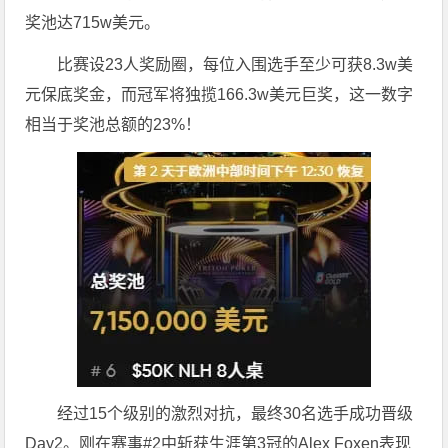
奖池达715w美元。
比赛设23人奖励圈，每位入围选手至少可获8.3w美
元保底奖金，而冠军将独揽166.3w美元巨奖，这一数字
相当于奖池总额的23%！
经过15个级别的激烈对抗，最终30名选手成功晋级
Day2。刚在赛事#2中斩获生涯第3冠的Alex Foxen表现