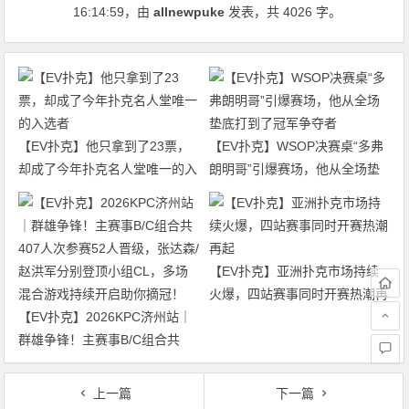
16:14:59
，由
allnewpuke
发表，共 4026 字。
【EV扑克】他只拿到了23票，
【EV扑克】WSOP决赛桌“多弗
却成了今年扑克名人堂唯一的入
朗明哥”引爆赛场，他从全场垫
选者
底打到了冠军争夺者
【EV扑克】亚洲扑克市场持续
火爆，四站赛事同时开赛热潮再
【EV扑克】2026KPC济州站｜
起
群雄争锋！主赛事B/C组合共
407人次参赛52人晋级，张达森/
赵洪军分别登顶小组CL，多场
上一篇
下一篇
混合游戏持续开启助你摘冠！