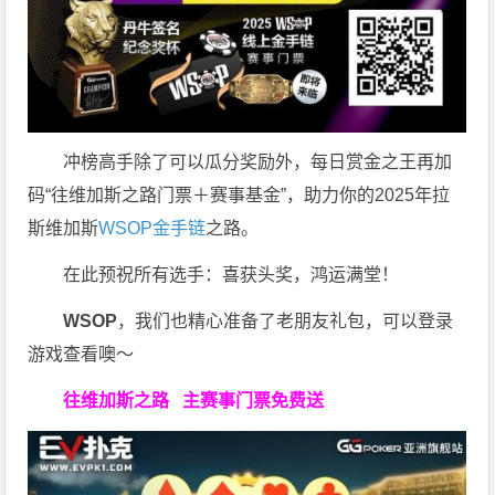
冲榜高手除了可以瓜分奖励外，每日赏金之王再加
码“往维加斯之路门票＋赛事基金”，助力你的2025年拉
斯维加斯
WSOP金手链
之路。
在此预祝所有选手：喜获头奖，鸿运满堂！
WSOP
，我们也精心准备了老朋友礼包，可以登录
游戏查看噢～
往维加斯之路
主赛事门票免费送