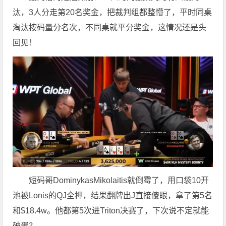
汰，3人分走第20名奖金，把裁判组都整懵了，平时同桌
淘汰按码量分名次，不同桌就平分奖金，这情况还是头
回见！
短码哥DominykasMikolaitis就倒霉了，用口袋10开
池被Lonis的QJ全押，结果翻牌出J直接傻眼，拿了第5名
和$18.4w。他都第5次进Triton决赛了，下次说不定就能
破蛋？