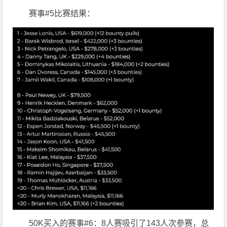
赛事#5比赛结果：
50K买入的赛事#6：8人赛吸引了143人次参赛，总