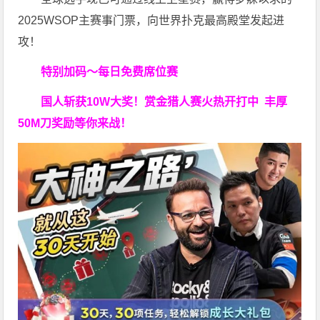
2025WSOP主赛事门票，向世界扑克最高殿堂发起进
攻！
特别加码～每日免费席位赛
国人斩获
10W
大奖！
赏金猎人赛火热开打中 丰厚
50M刀奖励等你来战！