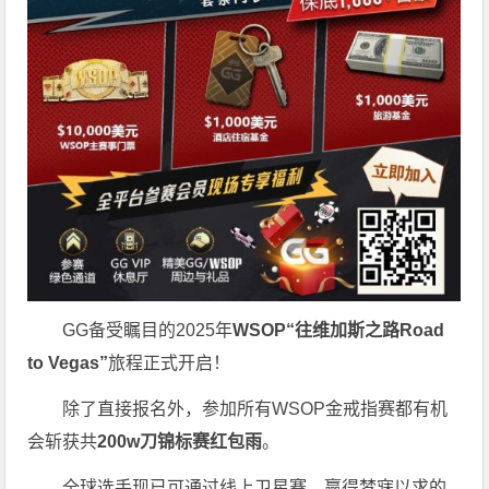
GG备受瞩目的2025年
WSOP“往维加斯之路Road
to Vegas”
旅程正式开启！
除了直接报名外，参加所有WSOP金戒指赛都有机
会斩获共
200w刀锦标赛红包雨
。
全球选手现已可通过线上卫星赛，赢得梦寐以求的