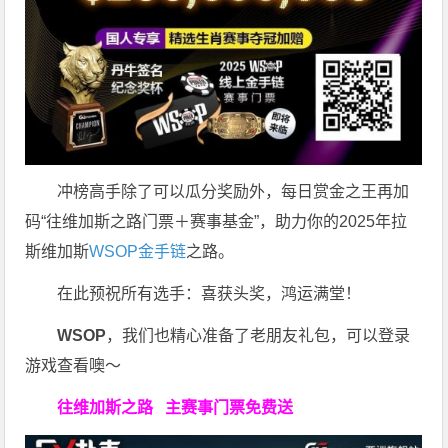
冲榜高手除了可以瓜分奖励外，每日赏金之王再加
码“往维加斯之路门票＋赛事基金”，助力你的2025年拉
斯维加斯
WSOP金手链
之路。
在此预祝所有选手：喜获头奖，鸿运满堂！
WSOP
，我们也精心准备了老朋友礼包，可以登录
游戏查看噢～
往维加斯之路
主赛事门票免费送