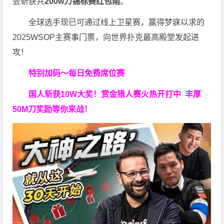
会斩获共
200w刀锦标赛红包雨
。
全球选手现已可通过线上卫星赛，赢得梦寐以求的
2025WSOP主赛事门票，向世界扑克最高殿堂发起进
攻！
特别加码～每日免费席位赛
国人斩获
10W
大奖！
赏金猎人赛火热开打中 丰厚
50M刀奖励等你来战！