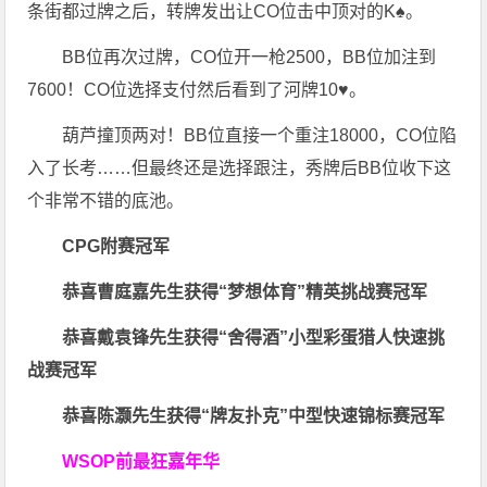
条街都过牌之后，转牌发出让CO位击中顶对的K♠️。
BB位再次过牌，CO位开一枪2500，BB位加注到
7600！CO位选择支付然后看到了河牌10♥️。
葫芦撞顶两对！BB位直接一个重注18000，CO位陷
入了长考……但最终还是选择跟注，秀牌后BB位收下这
个非常不错的底池。
CPG
附赛冠军
恭喜曹庭嘉先生获得
“梦想体育”精英挑战赛冠军
恭喜戴袁锋先生获得
“舍得酒”小型彩蛋猎人快速挑
战赛冠军
恭喜陈灏先生获得
“牌友扑克”中型快速锦标赛冠军
WSOP前最狂嘉年华