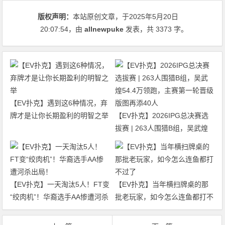
版权声明：
本站原创文章，于2025年5月20日
20:07:54
，由
allnewpuke
发表，共 3373 字。
【EV扑克】遇到这6种情况，弃
牌才是让你长期盈利的明智之举
【EV扑克】2026IPG总决赛选
拔赛 | 263人围猎B组，吴武煌
54.4万领跑，主赛第一轮晋级版
图再添40人
【EV扑克】一天淘汰5人！FT变
【EV扑克】当年横扫牌桌的那
“绞肉机”！华裔选手AA惨遭河杀
批老玩家，如今怎么连鱼都打不
出局！
过了