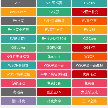
APL
APT亚巡赛
EVgirls
evpks.com
EV女孩
EV德州扑克
EV扑克
EV扑克娱乐场
EV扑克室
EV扑克小游戏
EV疯狂送票
EV福利
EV邀请有礼
EV顶级反馈60%
GGCare
GGpoker
GGPUKE
GG扑克
GG春季狂欢赛
Sashimi
WSOP
WSOP冬巡赛
WSOP金手链
WSOP金手链战报
WSOP高手过招
丹牛也疯狂逆转胜
优惠活动
促销活动
免费比赛
免费赛
冬巡赛
创造正EV
大逃杀玩法
德州扑克
扑克女神
正EV之路