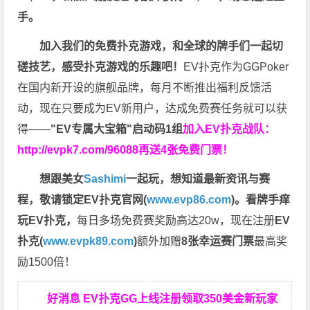
手。
加入我们的免费扑克游戏，和全球的牌手们一起切
磋技艺，感受扑克游戏的乐趣吧！
EV扑克作为GGPoker
在国内新开设的旗舰品牌，每月不断推出福利反馈活
动，现在只要成为EV新用户，达成免费赛任务就可以获
得——
"EV专属大宝箱"启动码1组
加入EV扑克战队：
http://evpk7.com/96088
再送4张免费门票！
想跟美女
Sashimi
一起玩，
想知道最新资讯与赛
程，
敬请锁定EV扑克官网(
www.evp86.com
)。
看牌手痒
玩EV扑克，
每日多场免费赛奖励高达20w，现在注册
EV
扑克(
www.evpk89.com
)
额外加赠
8张幸运赛门票
最高奖
励1500倍！
好消息 EV扑克GG上线注册领取350美金新玩家