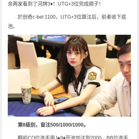
余两家看到了河牌3♦️！UTG+3位完成顺子！
於创奇c-bet 1100，UTG+3位跟注后，前者收下底
池。
第8级别，盲注500/1000/1000。
翻前CO位选手用J♠️9♦️开池加注到2000，BB位选手