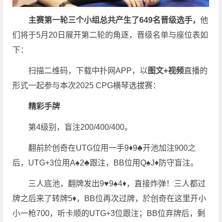
主赛第一轮三个小组总共产生了649名晋级选手，
他
们将于5月20日展开第二轮的角逐，晋级名单与座位表如
下：
扫描二维码，下载中扑网APP，以
图文+视频
直播的
形式一起参与本次2025 CPG横琴选拔赛：
精彩手牌
第4级别，盲注200/400/400。
翻前於创奇在UTG位用一手9♦️9♣️开池加注900之
后，UTG+3位用A♠️2♣️跟注，BB位用Q♠️J♦️防守盲注。
三人底池，翻牌发出9♥️9♠️4♦️，直接炸弹！三人都过
牌之后来了转牌5♦️，BB位再次过牌，於创奇在这里开小
小一枪700，听卡顺的UTG+3位跟注；BB位弃牌后，剩