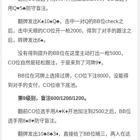
用Q♥️5♣️防守盲注。
翻牌发出K♠️10♠️Q♣️，击中一对Q的BB位check之
后，击中天顺的CO位开一枪2000，得到了对手的跟注之
后，转牌发出6♠️。
没有得到提升的BB位在这里主动打出一枪5000，
CO位自然是轻松跟注，于是来到了河牌9♥️。
BB位在河牌上选择过牌，CO位下注8000，没能得
到对手的支付，CO位收下底池。
第9级别，盲注600/1200/1200。
翻前CO位选手用A♥️K♦️开池加注到2500之后，BB位
选手用8♠️8♥️防守盲注。
翻牌发出10♣️8♣️3♦️，直接给了BB位暗三，两人在这