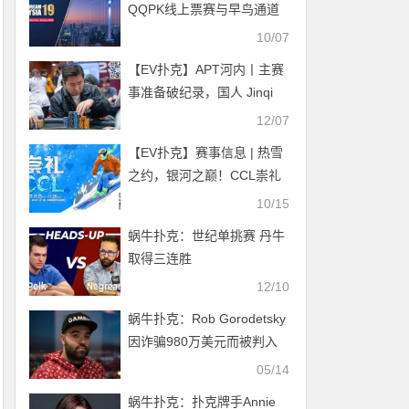
QQPK线上票赛与早鸟通道
开启，现场超EV福利等你来
10/07
领！
【EV扑克】APT河内丨主赛
事准备破纪录，国人 Jinqi
Wang 快速赛夺冠赢得个人
12/07
首个APT奖杯
【EV扑克】赛事信息 | 热雪
之约，银河之巅！CCL崇礼
国际扑克大赛赛事发布
10/15
蜗牛扑克：世纪单挑赛 丹牛
取得三连胜
12/10
蜗牛扑克：Rob Gorodetsky
因诈骗980万美元而被判入
狱28个月
05/14
蜗牛扑克：扑克牌手Annie