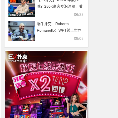
唬？250K豪客赛泡沫期，嘴
炮哥弃掉天三条
06/23
蜗牛扑克：Roberto
Romanello：WPT线上世界
锦标赛备具竞争力
08/08