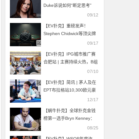
Duke诉说如何“断定思考”
09/12
【EV扑克】重磅发声！
Stephen Chidwick等顶尖牌
手打破沉默，公开谈论扑克
09/17
背后的心理健康危机
【EV扑克】IPG城市推广赛
合肥站 | 主赛持续火热，B组
326人参赛79人晋级，楼超
07/10
笛35.6万领跑
【EV扑克】简讯 | 茅人及在
EPT布拉格站10,300欧元豪
客赛决赛进入最后14强
12/17
【蜗牛扑克】全球扑克金钱
榜第一选手Bryn Kenney：
2.5亿美元的职业累积奖金是
08/25
有可能的
【EV扑克】WSOP年度诈