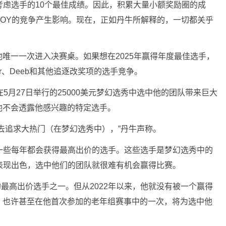
考虑选手的10个最佳成绩。因此，积累大量小额奖励圈的成
OY的竞争产生影响。现在，正如丹牛所解释的，一切都关乎
唯一一次进入决赛桌。如果想在2025年赢得年度最佳选手，
r、Deeb和其他追逐改奖项的选手竞争。
5月27日举行的25000美元梦幻选秀中选中他的团队带来巨大
他不会透露他感兴趣的特定选手。
去追求大热门（在梦幻选秀中），”丹牛声称。
b和一些每年都会获得最高出价的选手。这些选手是梦幻选秀中的
表现出色，选中他们的团队就很难有机会赢得比赛。
的最高出价选手之一。但从2022年以来，他就没有被一个赢得
，也许甚至在他首次参加的老年组赛事中的一次，将为选中他