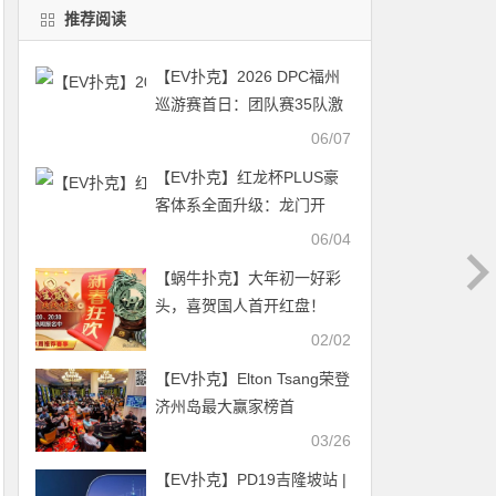
推荐阅读
【EV扑克】2026 DPC福州
巡游赛首日：团队赛35队激
战，“TopLuck战队”强势登顶
06/07
【EV扑克】红龙杯PLUS豪
客体系全面升级：龙门开
道，尊龙争锋，USDT赛事
06/04
矩阵成型
【蜗牛扑克】​大年初一好彩
头，喜贺国人首开红盘！
APL主场每晚七点起热闹展
02/02
开
【EV扑克】Elton Tsang荣登
济州岛最大赢家榜首
03/26
【EV扑克】PD19吉隆坡站 |