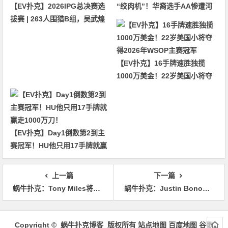
【EV扑克】2026IPG总决赛选
“绞肉机”！华裔选手AA惨遭河
拔赛 | 263人围猎B组，吴武煌
杀出局！
54.4万领跑，主赛第一轮晋级版
图再添40人
【EV扑克】16手牌速胜独揽
1000万美金！22岁美国小将夺
得2026年WSOP主赛冠军
【EV扑克】Day1倒数第2到主
赛冠军！HU他只用17手牌就赢
走1000万刀！
上一篇
下一篇
蜗牛扑克：Tony Miles将参加《美国忍者勇士》正式开启和Shaun Deeb的对赌
蜗牛扑克：Justin Bonomo斩获传奇SHR短牌赛冠军
文
章
Copyright © 蜗牛扑克博客 版权所有
站点地图
百度地图
谷歌