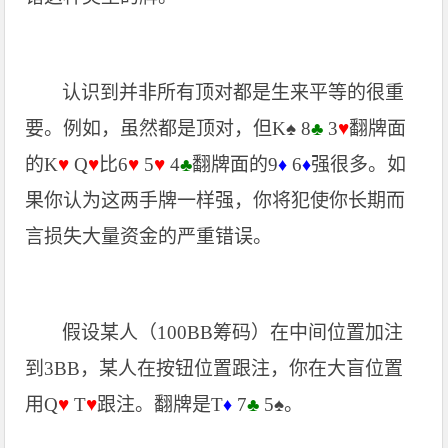
认识到并非所有顶对都是生来平等的很重
要。例如，虽然都是顶对，但K
♠
8
♣
3
♥
翻牌面
的K
♥
Q
♥
比6
♥
5
♥
4
♣
翻牌面的9
6
强很多。如
♦
♦
果你认为这两手牌一样强，你将犯使你长期而
言损失大量资金的严重错误。
假设某人（100BB筹码）在中间位置加注
到3BB，某人在按钮位置跟注，你在大盲位置
用Q
♥
T
♥
跟注。翻牌是T
7
♣
5
♠
。
♦