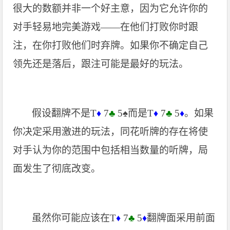
很大的数额并非一个好主意，因为它允许你的
对手轻易地完美游戏——在他们打败你时跟
注，在你打败他们时弃牌。如果你不确定自己
领先还是落后，跟注可能是最好的玩法。
假设翻牌不是T
7
♣
5
♠
而是T
7
♣
5
。如果
♦
♦
♦
你决定采用激进的玩法，同花听牌的存在将使
对手认为你的范围中包括相当数量的听牌，局
面发生了彻底改变。
虽然你可能应该在T
7
♣
5
翻牌面采用前面
♦
♦