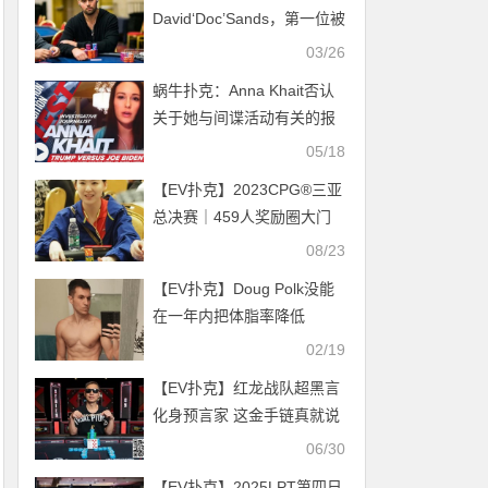
David‘Doc’Sands，第一位被
检测出新冠为阳性的知名牌
03/26
手
蜗牛扑克：Anna Khait否认
关于她与间谍活动有关的报
道
05/18
【EV扑克】2023CPG®三亚
总决赛｜459人奖励圈大门
敞开，左奇、李亮成泡沫平
08/23
分奖励，陈平182.5万记分牌
【EV扑克】Doug Polk没能
领跑226人晋级
在一年内把体脂率降低
50%，输给Bill Perkins 20万
02/19
刀
【EV扑克】红龙战队超黑言
化身预言家 这金手链真就说
拿就拿么？
06/30
【EV扑克】2025LPT第四日