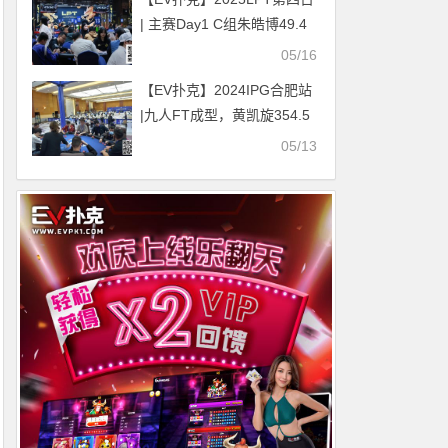
| 主赛Day1 C组朱皓博49.4
万记分领跑19人晋级主赛
05/16
Day2，A组CL李泽浩勇夺附
【EV扑克】2024IPG合肥站
赛两冠！
|九人FT成型，黄凯旋354.5
万记分领衔9人明日开启霸都
05/13
终极一战！