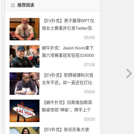
推荐阅读
【EV扑克】男子赢得WPT仅
限女士赛事并引发Twitter狂
潮
05/06
蜗牛扑克：Jason Koon拿下
第六项赛事冠军狂揽324000
刀
07/18
【EV扑克】职牌被爆料欠钱
五年不还，却一直还在打比
赛进圈？
03/04
【蜗牛扑克】拉斯维加斯高
额桌惊现“神偷”，牌手上个
厕所回来包还在，钱没了
03/20
【EV扑克】新任形象大使