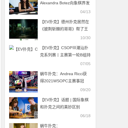
Alexandra Botez向象棋界发
起5w 美元ELO挑战赛
04/13
【EV扑克】德州扑克居然在
《披荆斩棘的哥哥》帮了王
栎鑫大忙！
10/30
【EV扑克】CSOPⅢ潮汕扑
克系列赛丨主赛第一轮B组持
续火爆，熊文鑫领跑，战队
07/05
积分榜初现峥嵘
蜗牛扑克：Andrea Ricci获
得2021WSOPC主赛事冠
军！
09/20
【EV扑克】话题 | 国际象棋
和扑克之间的美妙区别
06/18
蜗牛扑克：