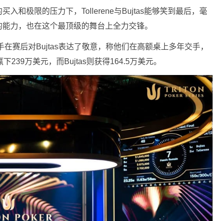
极限的压力下，Tollerene与Bujtas能够笑到最后，毫
的能力，也在这个最顶级的舞台上全力交锋。
的选手在赛后对Bujtas表达了敬意，称他们在高额桌上多年交手，
下239万美元，而Bujtas则获得164.5万美元。