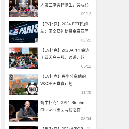
人第三座奖杯诞生，吴成杉
捧起迷你豪客赛奖杯，开幕
09/12
赛冠军出炉！
【EV扑克】2024 EPT巴黎
站：周全获神秘赏金赛亚军
02/22
【EV扑克】2023APPT金边
丨四天夺三冠，逍遥、超
黑、姚耀各自收获奖杯
05/11
【EV扑克】丹牛分享他的
WSOP天堂赛计划
11/20
蜗牛扑克：GPI：Stephen
Chidwick重回两榜之首
08/04
【EV扑克】2024WSOP｜赢