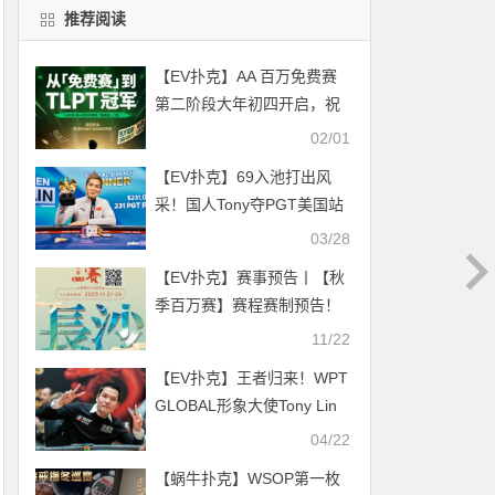
推荐阅读
【EV扑克】AA 百万免费赛
第二阶段大年初四开启，祝
您一战成名！
02/01
【EV扑克】69入池打出风
采！国人Tony夺PGT美国站
#2冠军，稳居2023世界第一
03/28
头衔
【EV扑克】赛事预告丨【秋
季百万赛】赛程赛制预告！
11.21-26号开赛！
11/22
【EV扑克】王者归来！WPT
GLOBAL形象大使Tony Lin
重夺GPI榜首 再启巅峰征程
04/22
【蜗牛扑克】WSOP第一枚