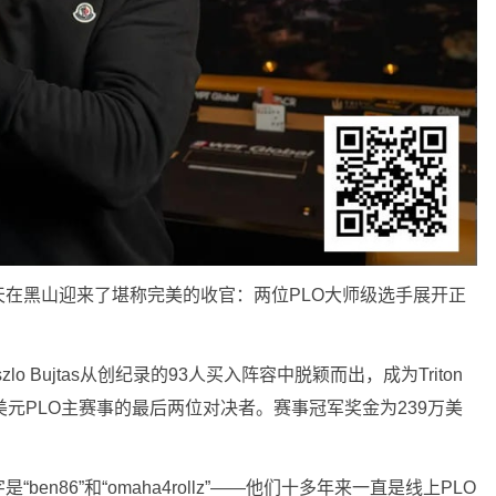
天在黑山迎来了堪称完美的收官：两位PLO大师级选手展开正
szlo Bujtas从创纪录的93人买入阵容中脱颖而出，成为Triton
ies黑山站10万美元PLO主赛事的最后两位对决者。赛事冠军奖金为239万美
en86”和“omaha4rollz”——他们十多年来一直是线上PLO