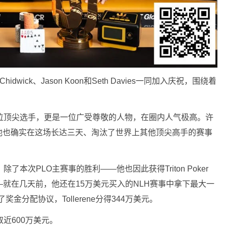
hen Chidwick、Jason Koon和Seth Davies一同加入庆祝，围绕着
仅是一位顶尖选手，更是一位广受尊敬的人物，在圈内人气极高。许
他也确实在这场长达三天、淘汰了世界上其他顶尖高手的赛事
。除了本次PLO主赛事的胜利——他也因此获得Triton Poker
o腕表——就在几天前，他还在15万美元买入的NLH赛事中拿下最大一
金分配协议，Tollerene分得344万美元。
取近600万美元。