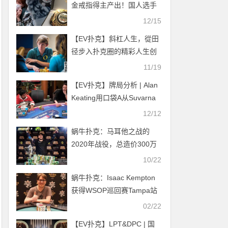
金戒指得主产出！国人选手
名列前茅 小姐姐勇夺亚军 美
12/15
照曝光
【EV扑克】斜杠人生，從田
径步入扑克圈的精彩人生创
造者Christopher Brewer
11/19
【EV扑克】牌局分析 | Alan
Keating用口袋A从Suvarna
身上获得了最大价值
12/12
蜗牛扑克：马耳他之战的
2020年战役，总造价300万
美元
10/22
蜗牛扑克：Isaac Kempton
获得WSOP巡回赛Tampa站
冠军
02/22
【EV扑克】LPT&DPC | 国