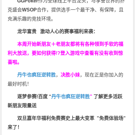
GGPoker
作为全球线上平台龙头，与享誉世界的扑
克盛会
WSOP
合作，提供选手一个最干净、有保障，且
充满乐趣的竞技环境。
龙华富贵 激动人心的赛事福利来袭：
本周开始新朋友＋老朋友都将有各种领到手软的福
利大放送，要如何获得!?登入游戏中查看有没有收到惊
喜啦。
丹牛也疯狂逆转胜
，
决胜小妹
，现在正是你加入的
最好时机！
逐梦参赛!百度 “
丹牛也疯狂逆转胜
”
了解更多
活跃
新朋友限量送
双旦嘉年华福利
免费赛史上最大变革
”免费体验场”
来了！