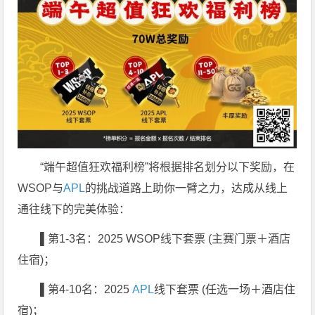
“端午超值狂欢福利榜”将根据排名划分以下奖励，在
WSOP与
APL
的挑战道路上助你一臂之力，达成从线上
通往线下的完美体验：
▌第1-3名：2025 WSOP线下套票 (主赛门票＋酒店
住宿)；
▌第4-10名：2025
APL
线下套票 (任选一场＋酒店住
宿)；