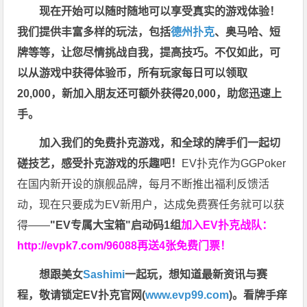
现在开始可以随时随地可以享受真实的游戏体验！
我们提供丰富多样的玩法，包括
德州扑克
、奥马哈、短
牌等等，让您尽情挑战自我，提高技巧。不仅如此，
可
以从游戏中获得体验币，所有玩家每日可以领取
20,000，新加入朋友还可额外获得20,000，助您迅速上
手。
加入我们的免费扑克游戏，和全球的牌手们一起切
磋技艺，感受扑克游戏的乐趣吧！
EV扑克作为GGPoker
在国内新开设的旗舰品牌，每月不断推出福利反馈活
动，现在只要成为EV新用户，达成免费赛任务就可以获
得——
"EV专属大宝箱"启动码1组
加入EV扑克战队：
http://evpk7.com/96088
再送4张免费门票！
想跟美女
Sashimi
一起玩，
想知道最新资讯与赛
程，
敬请锁定EV扑克官网(
www.evp99.com
)。
看牌手痒