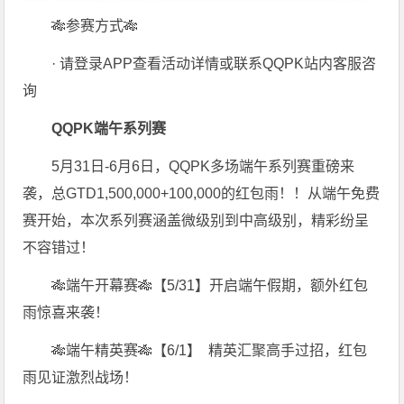
🎋参赛方式
🎋
· 请登录APP查看活动详情或联系QQPK站内客服咨
询
QQPK端午系列赛
5月31日-6月6日，QQPK多场端午系列赛重磅来
袭，总GTD1,500,000+100,000的红包雨！！从端午免费
赛开始，本次系列赛涵盖
微级别到中高级别，精彩纷呈
不容错过！
🎋端午开幕赛
🎋
【
5/31】开启端午假期，额外红包
雨惊喜来袭！
🎋端午精英赛
🎋
【6
/1】
精英汇聚高手过招，红包
雨见证激烈战场！