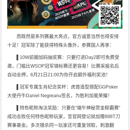
而既然是系列赛最大亮点，官方诚意当然也得安排
十足！冠军除了能获得特殊头像外，参赛国人再享：
▌10W前圈加码抽奖赛：只要打进Day2即可免费受
邀，门槛比WSOP冠军锦标赛还更容易！比赛采报名后
自动全押，6月21日21:00为你开启额外福利奖池！
▌冠军专属生肖纪念奖杯：虎首造型搭配GGPoker
大使丹牛Daniel Negreanu签名，为胜利加冕荣耀！
▌特色昵称淘汰奖励：只要在“端午神秘赏金粽霸赛”
成功击败任何特色昵称玩家，至官网登记就加赠888T刀
赛事基金。多次猎杀同一玩家还可重复领取，刺激翻