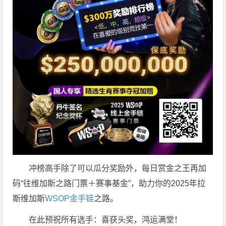
冲榜高手除了可以瓜分奖励外，每日赏金之王再加
码“往维加斯之路门票＋赛事基金”，助力你的2025年拉
斯维加斯
WSOP金手链
之路。
在此预祝所有选手：喜获头奖，鸿运满堂！