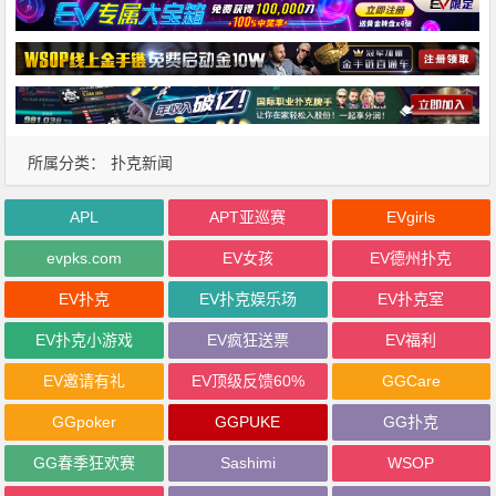
所属分类：
扑克新闻
APL
APT亚巡赛
EVgirls
evpks.com
EV女孩
EV德州扑克
EV扑克
EV扑克娱乐场
EV扑克室
EV扑克小游戏
EV疯狂送票
EV福利
EV邀请有礼
EV顶级反馈60%
GGCare
GGpoker
GGPUKE
GG扑克
GG春季狂欢赛
Sashimi
WSOP