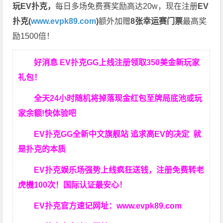
玩EV扑克，
每日多场免费赛奖励高达20w，现在注册
EV
扑克(
www.evpk89.com
)
额外加赠
8张幸运赛门票
最高奖
励1500倍！
好消息 EV扑克GG上线注册领取350美金新玩家
礼包！
全天24小时随机将掉落现金红包至牌局底池或玩
家余额!快体验吧
EV扑克GG
全新中文旗舰站
追求高EV
的决定
就
是扑克的本质
EV扑克娱乐场强势上线疯狂送钱，注册免费转老
虎機100次！国际认证最安心！
EV扑克官方速记网址：
www.evpk89.com