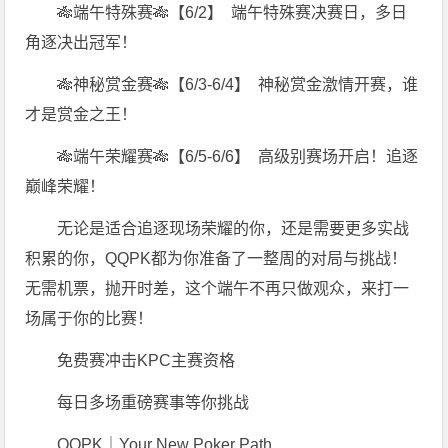
🎋端午特殊赛
🎋
【6
/2】 端午特殊赛决赛日
，多日
角逐决出冠军！
🎋神秘赏金赛
🎋
【6
/3-6/4】 神秘赏金激情开赛，谁
才是赏金之王！
🎋端午荣耀赛
🎋
【6
/5-6/6】
高级别赛场开启！追逐
巅峰荣耀！
无论是适合追逐现场荣耀的你，还是需要更多实战
积累的你，QQPK都为你准备了一整周的对局与挑战！
无需机票，抛开时差，这个端午不再只做观众，来打一
场属于你的比赛！
免费赛冲击KPC主赛资格
每日多场重磅赛事等你挑战
QQPK｜Your New Poker Path