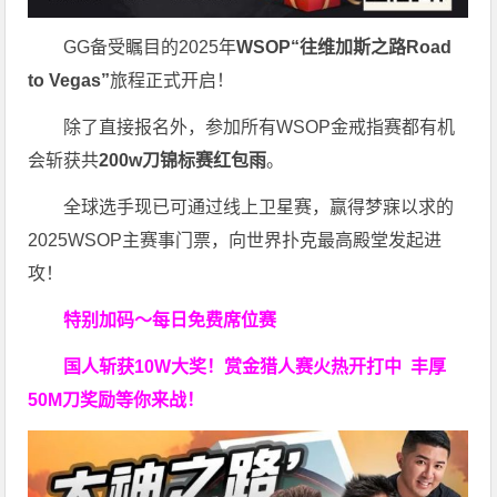
GG备受瞩目的2025年
WSOP“往维加斯之路Road
to Vegas”
旅程正式开启！
除了直接报名外，参加所有WSOP金戒指赛都有机
会斩获共
200w刀锦标赛红包雨
。
全球选手现已可通过线上卫星赛，赢得梦寐以求的
2025WSOP主赛事门票，向世界扑克最高殿堂发起进
攻！
特别加码～每日免费席位赛
国人斩获
10W
大奖！
赏金猎人赛火热开打中 丰厚
50M刀奖励等你来战！