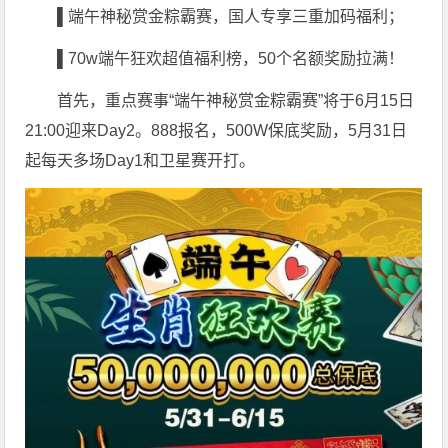
▌端午神秘赏金粽霸赛，国人专享三重加码福利；
▌70w
端午狂欢超值福利榜，50个名额奖励拉满！
首先，重点赛事“端午神秘赏金粽霸赛”将于6月15日
21:00迎来Day2。888报名，500W保底奖励，5月31日
起每天多场Day1和卫星赛开打。