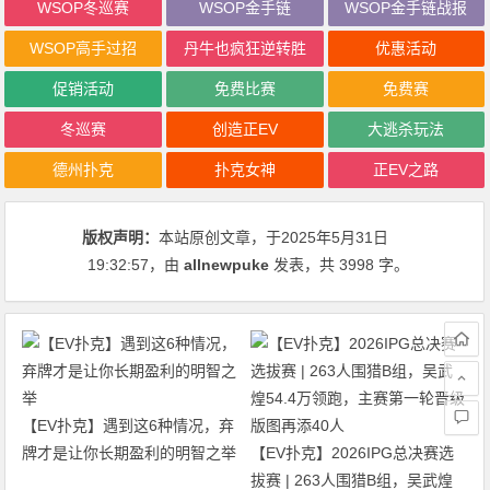
WSOP冬巡赛
WSOP金手链
WSOP金手链战报
WSOP高手过招
丹牛也疯狂逆转胜
优惠活动
促销活动
免费比赛
免费赛
冬巡赛
创造正EV
大逃杀玩法
德州扑克
扑克女神
正EV之路
版权声明：
本站原创文章，于2025年5月31日
19:32:57
，由
allnewpuke
发表，共 3998 字。
【EV扑克】遇到这6种情况，弃
牌才是让你长期盈利的明智之举
【EV扑克】2026IPG总决赛选
拔赛 | 263人围猎B组，吴武煌