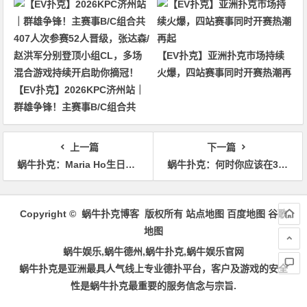
【EV扑克】亚洲扑克市场持续
火爆，四站赛事同时开赛热潮再
【EV扑克】2026KPC济州站｜
起
群雄争锋！主赛事B/C组合共
407人次参赛52人晋级，张达森/
赵洪军分别登顶小组CL，多场
上一篇
下一篇
混合游戏持续开启助你摘冠！
蜗牛扑克：Maria Ho生日当天击败对手斩获LAPC豪客赛冠军
蜗牛扑克：​何时你应该在3bet之后持续下注？—上篇
文
章
Copyright © 蜗牛扑克博客 版权所有
站点地图
百度地图
谷歌
导
地图
航
蜗牛娱乐,蜗牛德州,蜗牛扑克,蜗牛娱乐官网
蜗牛扑克是亚洲最具人气线上专业德扑平台，客户及游戏的安全
性是蜗牛扑克最重要的服务信念与宗旨.