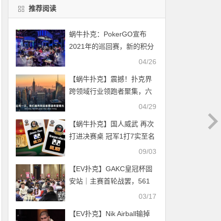
推荐阅读
蜗牛扑克：PokerGO宣布
2021年的巡回赛，新的积分
系统下的高额奖励
04/26
【蜗牛扑克】震撼！扑克界
跨领域行业领跑者聚集，六
人会谈内容激励人心、真实
04/29
且热泪盈眶！
【蜗牛扑克】国人威武 再次
打进决赛桌 冠军1打7实至名
归
09/03
【EV扑克】GAKC皇冠杯固
安站｜主赛首轮战罢，561
总参赛，130人晋级，王雨
03/17
艰/王介伟分别领衔C/D组CL
【EV扑克】Nik Airball输掉