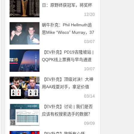
日：原野终获冠军，将奖杯
揽入怀中
12/20
蜗牛扑克：Phil Hellmuth追
思Mike “Wisco” Murray，37
岁突然离世
03/07
【EV扑克】PD19吉隆坡站 |
QQPK线上票赛与早鸟通道
开启，现场超EV福利等你来
10/07
领！
【EV扑克】顶级对决！大神
用AA戏耍对手，拿足价值
03/14
【EV扑克】讨论 | 我们是否
应该有权搜索选手的数据？
09/09
【EV扑克】致所有心怀