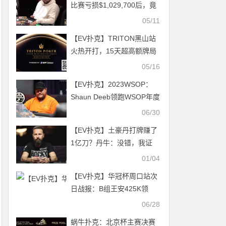
比赛亏损$1,029,700后，竟
向对手道歉……
05/11
【EV扑克】TRITON黑山站
火热开打，15天超高额牌局
盛宴正式开启
05/16
【EV扑克】2023WSOP：
Shaun Deeb领跑WSOP年度
玩家排行榜
06/30
【EV扑克】土豪丹打牌赚了
1亿刀？丹牛：没错，我证
明！
01/04
【EV扑克】华冠杯周口站次
日战报：B组王安425K领
跑，湖南张中良强势夺冠中
06/28
型彩蛋挑战赛
蜗牛扑克：北京杯主赛决赛