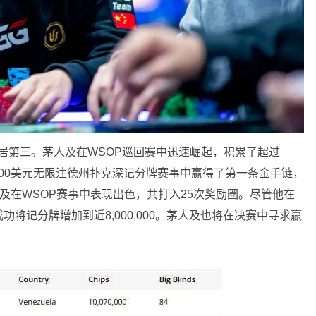
分牌位居第三。茅人及在WSOP巡回赛中迅速崛起，积累了超过
3年的800美元无限注德州扑克深记分牌赛事中赢得了第一条金手链，
茅人及在WSOP赛事中表现出色，共打入25次奖励圈。尽管他在
将记分牌增加到近8,000,000。茅人及也将在决赛中寻求赢