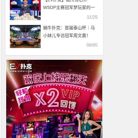
WSOP主赛冠军梦玩家的一
封信
11/25
蜗牛扑克：首届泰山杯｜马
小妹儿专访冠军周文嘉！
08/05