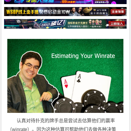
认真对待扑克的牌手总是尝试去估算他们的赢率
（winrate）。因为这种估算可帮助他们去做各种决策