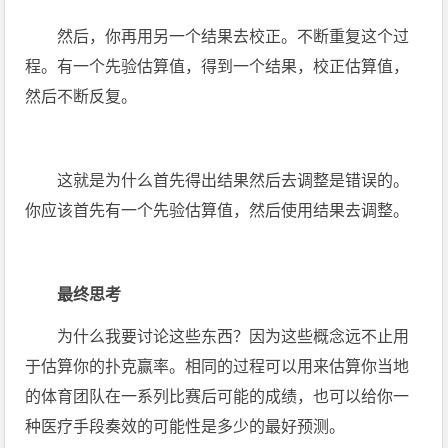
然后，你再用另一个结果去校正。不断重复这个过
程。有一个先验估算值，得到一个结果，校正估算值，
然后不断反复。
这就是为什么首先得出结果然后去调整是错误的。
你应该首先有一个先验估算值，然后使用结果去调整。
最终思考
为什么我要讨论这些东西？因为这些概念远不止用
于估算你的扑克赢率。相同的过程可以用来估算你当地
的体育团队在一系列比赛后可能的成绩，也可以给你一
种医疗手段奏效的可能性是多少的最好预测。