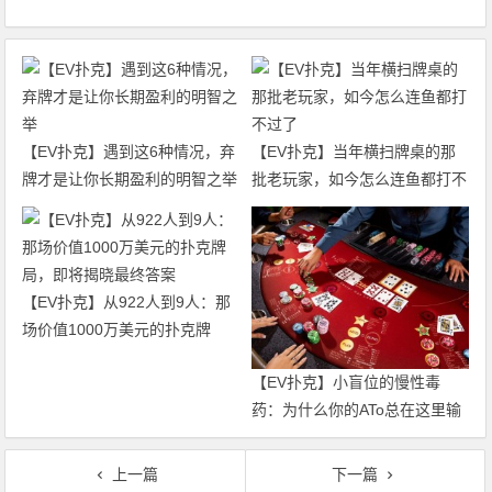
【EV扑克】遇到这6种情况，弃
【EV扑克】当年横扫牌桌的那
牌才是让你长期盈利的明智之举
批老玩家，如今怎么连鱼都打不
过了
【EV扑克】从922人到9人：那
场价值1000万美元的扑克牌
局，即将揭晓最终答案
【EV扑克】小盲位的慢性毒
药：为什么你的ATo总在这里输
钱？
上一篇
下一篇