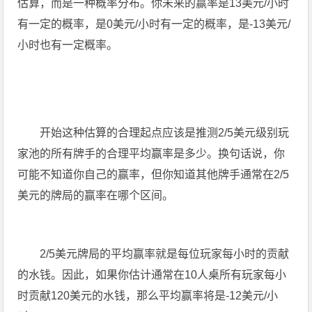
估算，而是一种概率分布。你未来的赢率是13美元/小时
有一定的概率，是0美元/小时有一定的概率，是-13美元/
小时也有一定概率。
开始这种估算的合理起点应该是推测2/5美元级别玩
家池的所有牌手的合理平均赢率是多少。换句话说，你
可能不知道你自己的赢率，但你知道其他牌手通常在2/5
美元的牌局的赢率在哪个区间。
2/5美元牌局的平均赢率就是每位玩家每小时的贡献
的水钱。因此，如果你估计通常在10人桌所有玩家每小
时贡献120美元的水钱，那么平均赢率将是-12美元/小