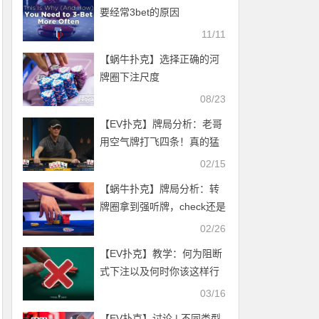
要经常3bet的原因
11/11
【蜗牛扑克】选择正确的河
牌圈下注尺度
08/23
【EV扑克】牌局分析：老哥
用空气牌打飞四条！真的猛
02/15
【蜗牛扑克】牌局分析：转
牌圈拿到强听牌，check还是
下注？
02/26
【EV扑克】教学：何为阻断
式下注以及何时你该这样行
动？
03/16
【EV扑克】讨论 | 不同类型