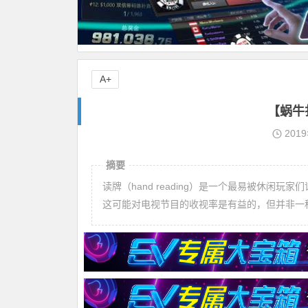
A+
【蜗牛
201
摘要
读牌（hand reading）是一个最易被休
这可能对电视节目的收视率是有益的，但并非一