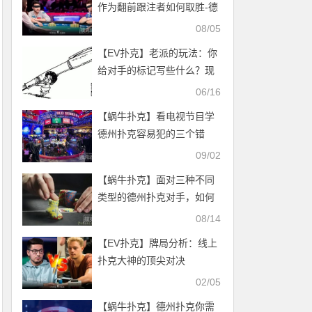
作为翻前跟注者如何取胜-德
州扑克技巧
08/05
【EV扑克】老派的玩法：你
给对手的标记写些什么？现
在还这么做吗？
06/16
【蜗牛扑克】看电视节目学
德州扑克容易犯的三个错
09/02
【蜗牛扑克】面对三种不同
类型的德州扑克对手，如何
制定3-bet计划
08/14
【EV扑克】牌局分析：线上
扑克大神的顶尖对决
02/05
【蜗牛扑克】德州扑克你需