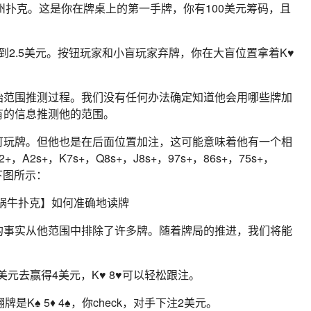
德州扑克。这是你在牌桌上的第一手牌，你有100美元筹码，且
到2.5美元。按钮玩家和小盲玩家弃牌，你在大盲位置拿着K♥ 
始范围推测过程。我们没有任何办法确定知道他会用哪些牌加
有的信息推测他的范围。
可玩牌。但他也是在后面位置加注，这可能意味着他有一个相
s+，K7s+，Q8s+，J8s+，97s+，86s+，75s+，
如下图所示：
的事实从他范围中排除了许多牌。随着牌局的推进，我们将能
美元去赢得4美元，K♥ 8♥可以轻松跟注。
牌是K♠ 5♦ 4♠，你check，对手下注2美元。