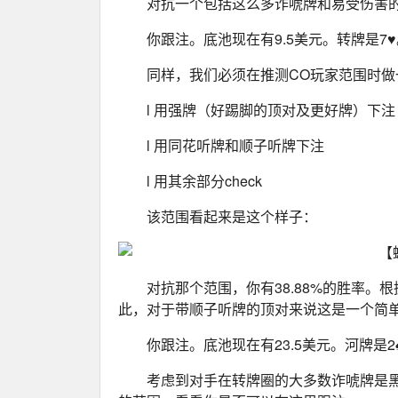
对抗一个包括这么多诈唬牌和易受伤害
你跟注。底池现在有9.5美元。转牌是7♥
同样，我们必须在推测CO玩家范围时做
l 用强牌（好踢脚的顶对及更好牌）下注
l 用同花听牌和顺子听牌下注
l 用其余部分check
该范围看起来是这个样子：
对抗那个范围，你有38.88%的胜率。
此，对于带顺子听牌的顶对来说这是一个简
你跟注。底池现在有23.5美元。河牌是2♠
考虑到对手在转牌圈的大多数诈唬牌是