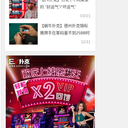
的 “好运气”/”坏运气”
03/21
【蜗牛扑克】德州扑克锦标
赛牌手在筹码量不到25BB时
所犯的最大错误
11/11