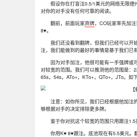
假设你在打盲注0.5/1美元的网络无限
对你的对手没有任何可靠的阅读。
翻前，前面玩家
弃牌
，CO玩家率先加注
8♥。
我们还没看到翻牌，但我们已经可以开
注，我们能做到的最好的事情是基于我们已
因为对手加注，他很可能有一手强牌或
对较宽的范围。我们可以推测他的范围是：22+，A2
65s，54s，ATo+，KTo+，QTo+，JTo。
注意：如你所见，我们已经根据他加注
够根据对手的决定排除更多牌。
鉴于你对抗这个较宽的范围只用跟注1.5
你用K♥ 8♥跟注。底池现在有5.5美元。翻