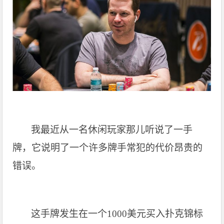
我最近从一名休闲玩家那儿听说了一手
牌，它说明了一个许多牌手常犯的代价昂贵的
错误。
这手牌发生在一个1000美元买入扑克锦标