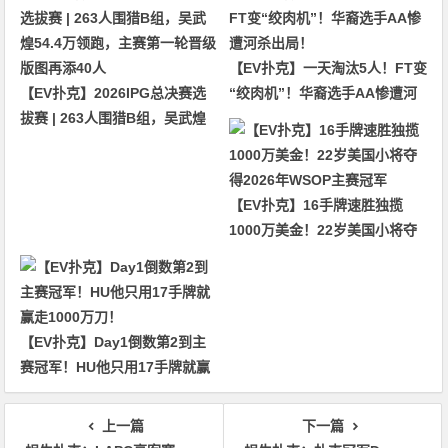
【EV扑克】一天淘汰5人！FT变
【EV扑克】2026IPG总决赛选
“绞肉机”！华裔选手AA惨遭河
拔赛 | 263人围猎B组，吴武煌
杀出局！
54.4万领跑，主赛第一轮晋级版
图再添40人
【EV扑克】16手牌速胜独揽
1000万美金！22岁美国小将夺
得2026年WSOP主赛冠军
【EV扑克】Day1倒数第2到主
赛冠军！HU他只用17手牌就赢
走1000万刀！
上一篇
下一篇