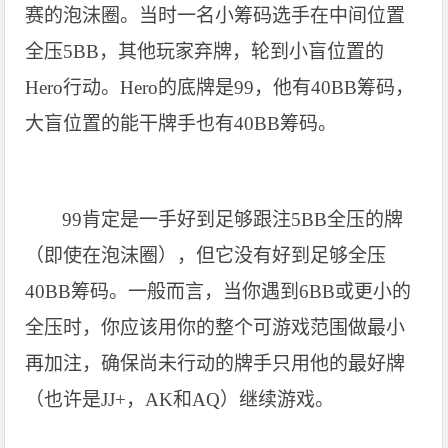
赛的泡沫圈。当时一名小筹码选手在中间位置
全压5BB，其他玩家弃牌，轮到小盲位置的
Hero行动。Hero的底牌是99，他有40BB筹码，
大盲位置的能干牌手也有40BB筹码。
99
肯定是一手好到足够跟注5BB全压的牌
（即使在泡沫圈），但它没有好到足够全压
40BB筹码。一般而言，当你遇到6BB或更小的
全压时，你应该用你的整个可游戏范围做最小
再加注，确保尚未行动的牌手只用他的最好牌
（也许是JJ+，AK和AQ）继续游戏。