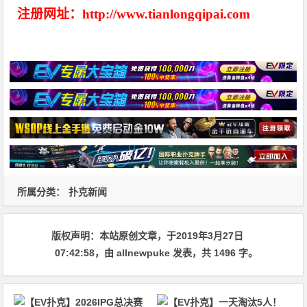
注册网址：http://www.tianlongqipai.com
所属分类：
扑克新闻
版权声明：
本站原创文章，于2019年3月27日
07:42:58
，由
allnewpuke
发表，共 1496 字。