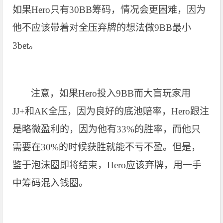
如果Hero只有30BB筹码，情况会更困难，因为
他不应该带着对全压弃牌的想法做9BB最小
3bet。
注意，如果Hero投入9BB而大盲玩家用
JJ+和AK全压，因为良好的底池赔率，Hero跟注
是略微盈利的，因为他有33%的胜率，而他只
需要在30%的时候获胜就能不亏不盈。但是，
鉴于泡沫圈即将结束，Hero应该弃牌，用一手
中筹码混入钱圈。