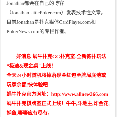
Jonathan都会在自己的博客
（JonathanLittlePoker.com）发表技术性文章。
目前Jonathan是扑克媒体CardPlayer.com和
PokerNews.com的专栏作者。
好消息 蜗牛扑克GG扑克室-全新德扑玩法
“极速&现金桌"上线！
全天24小时随机将掉落现金红包至牌局底池或
玩家余额!快体验吧
蜗牛扑克官方网址：http://www.allnew366.com
蜗牛扑克棋牌室正式上线！牛牛,斗地主,炸金花,
捕鱼,等等应有尽有，