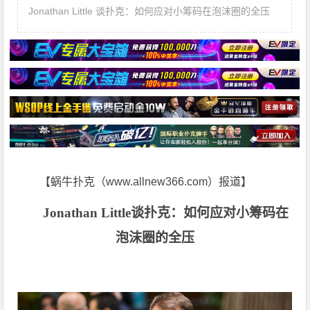
Jonathan Little 谈扑克：如何应对小筹码在泡沫圈的全压
【蜗牛扑克（www.allnew366.com）报道】
Jonathan Little
谈扑克：如何应对小筹码在
泡沫圈的全压