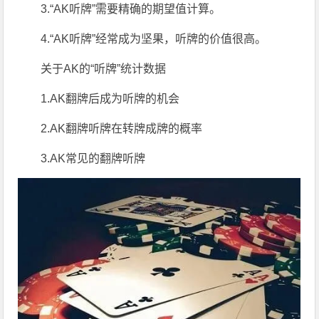
3.“AK听牌”需要精确的期望值计算。
4.“AK听牌”经常成为坚果，听牌的价值很高。
关于AK的“听牌”统计数据
1.AK翻牌后成为听牌的机会
2.AK翻牌听牌在转牌成牌的概率
3.AK常见的翻牌听牌