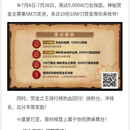
🎯7月6日-7月28日，高达5,000W刀总保底，神秘赏
金主赛事5M刀奖池，多达10份10W刀赏金等你来抢夺！
同时，赏金之王排行榜热血回归！拼积分，冲排
名，瓜分丰厚奖励！
🌞盛夏已至，是时候登上属于你的牌桌舞台！