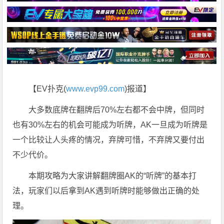
【EV扑克(
www.evp99.com
)报道】
大多数底牌在翻牌后70%左右都不会中牌，但同时
也有30%左右的机会可能成为听牌，AK一旦成为听牌是
一个比较让人头疼的情况，弃牌可惜，不弃牌又要付出
不少代价。
本期攻略为大家讲解翻牌圈AK的“听牌”的基本打
法，玩家们以后拿到AK遇到听牌时能够做出正确的处
理。