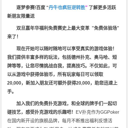
逐梦参赛!百度 “
丹牛也疯狂逆转胜
”
了解更多
活跃
新朋友限量送
双旦嘉年华福利
免费赛史上最大变革
”免费体验场”
来了！
现在开始可以随时随地可以享受真实的游戏体验！
我们提供丰富多样的玩法，包括德州扑克、奥马哈、短
牌等等，让您尽情挑战自我，提高技巧。不仅如此，
可
以从游戏中获得体验币，所有玩家每日可以领取
20,000，新加入朋友还可额外获得20,000，助您迅速上
手。
加入我们的免费扑克游戏，和全球的牌手们一起切
磋技艺，感受扑克游戏的乐趣吧！
EV扑克作为GGPoker
在国内新开设的旗舰品牌，每月不断推出福利反馈活