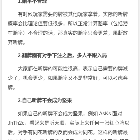
1.赔率不合理
有时候玩家需要的牌被其他玩家拿着，实际的听牌
概率会比理论值要低很多，所以正常计算赔率（包括潜
在赔率）不合理的话，那真实的赔率只会更差，果断放
弃听牌。
2.翻牌圈有对手下注之后，多人平跟入局
大家都在听牌的可能性很高，表示自己需要的牌减
少了，机会更少，如果赔率又不是非常好，可以考虑弃
牌。
3.自己听牌不会成为坚果
如果自己的听牌不会成为坚果，例如 AsKs 面对
JhTh2c，看起来是听天顺，实际上来任何一张红心牌以
后，对手有同花听牌的反而会成为同花，这样的听牌最