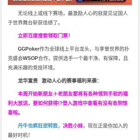
无论线上或线下赛场，最激励人心的就是见证国人
于世界舞台斩获佳绩了。
立即百度搜索领取门票！
GGPoker
作为全球线上平台龙头，与享誉世界的扑
克盛会
WSOP
合作，提供选手一个最干净、有保障，且
充满乐趣的竞技环境。
龙华富贵 激动人心的赛事福利来袭：
本周开始新朋友＋老朋友都将有各种领到手软的福
利大放送，要如何获得!?登入游戏中查看有没有收到惊
喜啦。
丹牛也疯狂逆转胜
，
决胜小妹
，现在正是你加入的
最好时机！