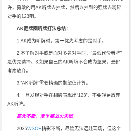
许，勇敢的用AK听牌去抽牌，然后以抽到的强牌去粉碎
对手的123吧。
AK翻牌圈听牌打法总结：
1.AK成为听牌时，第一优先考虑的是对手。
2.不了解对手或是面对多名对手时，“最低代价看牌”
是优先选择。3.如果自己的AK听牌不会成为坚果，最好
考虑放弃。
3.“AK听牌”需要精确的期望值计算。
4.一旦发现对手在翻牌表现出“123”，不要轻易放弃
AK听牌。
高光不断，夏季赛战火未歇
2025
WSOP
精彩不断，尽管无法远赴现场，但这个