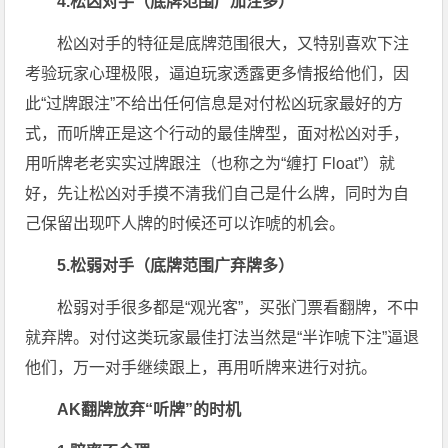
4.松凶对手（底牌范围广加注多）
松凶对手的特征是底牌范围很大，又特别喜欢下注
考验玩家心理极限，逼迫玩家透露更多情报给他们，因
此“过牌跟注”不给出任何信息是对付松凶玩家最好的方
式，而听牌正是这个行动的最佳牌型，面对松凶对手，
用听牌老老实实过牌跟注（也称之为“缠打 Float”）就
好，先让松凶对手摸不清我们自己是什么牌，同时为自
己保留出现吓人牌的时候还可以诈唬的机会。
5.松弱对手（底牌范围广弃牌多）
松弱对手很多都是“观光客”，买张门票看翻牌，不中
就弃牌。对付这类玩家最佳打法当然是“半诈唬下注”逼退
他们，万一对手继续跟上，再用听牌来进行对抗。
AK翻牌放弃“听牌”的时机