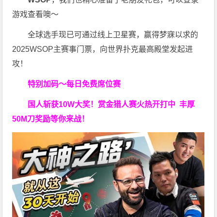
游戏查看噢～
全球选手现已可通过线上卫星赛，赢得梦寐以求的
2025WSOP主赛事门票，向世界扑克最高殿堂发起进
攻！
特别加码～每日免费席位赛
国人斩获
10W
大奖！
赏金猎人赛火热开打中 丰厚
50M刀奖励等你来战！