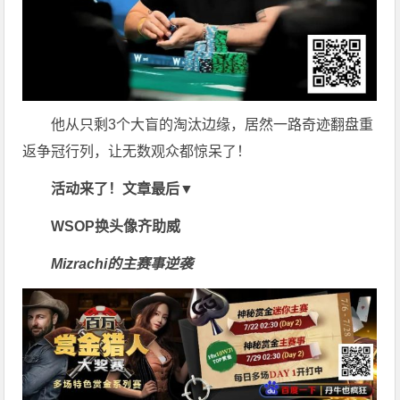
他从只剩3个大盲的淘汰边缘，居然一路奇迹翻盘重
返争冠行列，让无数观众都惊呆了！
活动来了！文章最后▼
WSOP换头像齐助威
Mizrachi的主赛事逆袭