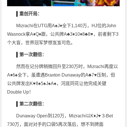
▌
重创开局：
Mizrachi在UTG用A♠J♦全下1,140万，HJ位的John
Wasnock拿A♦Q♦跟，公共牌A♣3♦10♦8♣8♥，前者剩下3
个大盲，世界冠军梦想岌岌可危。
▌
第一次翻倍：
然而在记分牌稍微回升至230万时，Mizrachi再度以
A♦6♠全下，虽遭遇Braxton Dunaway的A♣7♥压制，但
公共牌发出K♥8♠5♠J♠A♠，河底同花让他完成关键
Double Up！
▌
第二次翻倍：
Dunaway Open到120万，Mizrachi以K♦J♥ 3-Bet
730万，面对对手的口袋5再次落后，想不到牌面