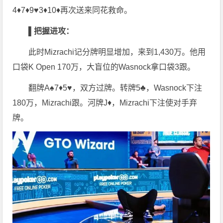
4♦7♦9♥3♦10♦再次送来同花救命。
▌
把握进攻：
此时Mizrachi记分牌明显增加，来到1,430万。他用
口袋K Open 170万，大盲位的Wasnock拿口袋3跟。
翻牌A♠7♦5♥，双方过牌。转牌5♣，Wasnock下注
180万，Mizrachi跟。河牌J♦，Mizrachi下注使对手弃
牌。