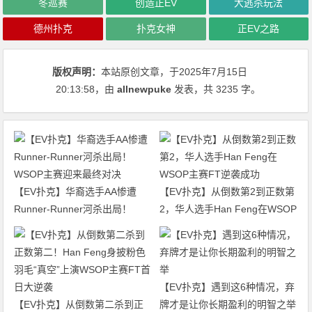
冬巡赛
创造正EV
大逃杀玩法
德州扑克
扑克女神
正EV之路
版权声明：
本站原创文章，于2025年7月15日
20:13:58
，由
allnewpuke
发表，共 3235 字。
【EV扑克】华裔选手AA惨遭
【EV扑克】从倒数第2到正数第
Runner-Runner河杀出局！
2，华人选手Han Feng在WSOP
WSOP主赛迎来最终对决
主赛FT逆袭成功
【EV扑克】遇到这6种情况，弃
【EV扑克】从倒数第二杀到正
牌才是让你长期盈利的明智之举