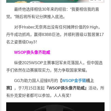
最终他选择相信30年来的经验：“我要相信我的直
觉。”随后将所有记分牌推入底池。
对手Hrabec无奈亮出没有任何摊牌价值的9 High，
丹牛成功抓鸡，赢得83BB巨池，并顺利晋级以暂居第17
名之姿晋级Day3！
WSOP换头像齐助威
纵使2025WSOP主赛事冠军未花落国人，但中国选
手们依然在边赛展现实力，努力争取国家荣耀。
GG为助力国人迎接8月的
【
WSOP金手链
线上
赛】
，于7月15日发起
『WSOP换头像齐助威』
活动，所
有扑克爱好者都可以参加，人人有奖！