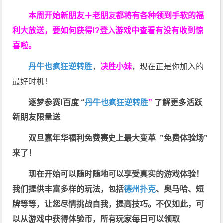
本周开始新朋友＋老朋友都将有各种领到手软的福
利大放送，要如何获得!?登入游戏中查看有没有收到惊
喜啦。
丹牛也疯狂逆转胜
，
决胜小妹
，现在正是你加入的
最好时机！
逐梦参赛!百度 “
丹牛也疯狂逆转胜
”
了解更多
活跃
新朋友限量送
双旦嘉年华福利
免费赛史上最大变革
”免费体验场”
来了！
现在开始可以随时随地可以享受真实的游戏体验！
我们提供丰富多样的玩法，包括
德州扑克
、奥马哈、短
牌等等，让您尽情挑战自我，提高技巧。不仅如此，
可
以从游戏中获得体验币，所有玩家每日可以领取