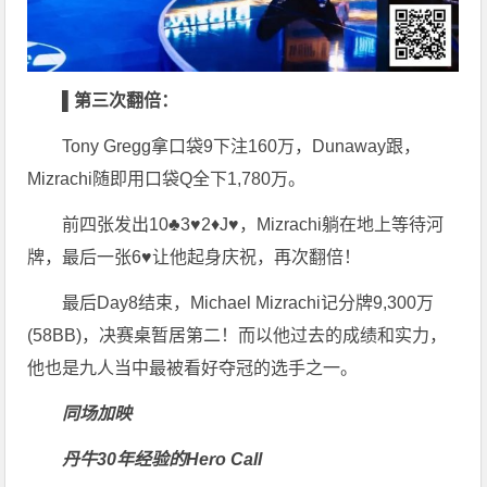
▌
第三次翻倍：
Tony Gregg拿口袋9下注160万，Dunaway跟，
Mizrachi随即用口袋Q全下1,780万。
前四张发出10♣3♥2♦J♥，Mizrachi躺在地上等待河
牌，最后一张6♥让他起身庆祝，再次翻倍！
最后Day8结束，Michael Mizrachi记分牌9,300万
(58BB)，决赛桌暂居第二！而以他过去的成绩和实力，
他也是九人当中最被看好夺冠的选手之一。
同场加映
丹牛30年经验的Hero Call