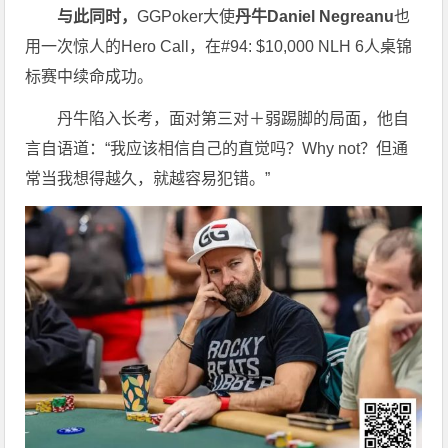
与此同时，
GGPoker大使
丹牛
Daniel Negreanu
也
用一次惊人的Hero Call，在#94: $10,000 NLH 6人桌锦
标赛中续命成功。
丹牛陷入长考，面对第三对＋弱踢脚的局面，他自
言自语道：“我应该相信自己的直觉吗？Why not？但通
常当我想得越久，就越容易犯错。”