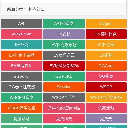
所属分类：
扑克新闻
APL
APT亚巡赛
EVgirls
evpks.com
EV女孩
EV德州扑克
EV扑克
EV扑克娱乐场
EV扑克室
EV扑克小游戏
EV疯狂送票
EV福利
EV邀请有礼
EV顶级反馈60%
GGCare
GGpoker
GGPUKE
GG扑克
GG春季狂欢赛
Sashimi
WSOP
WSOP冬巡赛
WSOP金手链
WSOP金手链战报
WSOP高手过招
丹牛也疯狂逆转胜
优惠活动
促销活动
免费比赛
免费赛