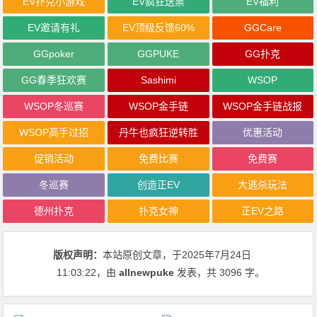
EV扑克小游戏
EV疯狂送票
EV福利
EV邀请有礼
EV顶级反馈60%
GGCare
GGpoker
GGPUKE
GG扑克
GG春季狂欢赛
Sashimi
WSOP
WSOP冬巡赛
WSOP金手链
WSOP金手链战报
WSOP高手过招
丹牛也疯狂逆转胜
优惠活动
促销活动
免费比赛
免费赛
冬巡赛
创造正EV
大逃杀玩法
德州扑克
扑克女神
正EV之路
版权声明：
本站原创文章，于2025年7月24日
11:03:22
，由
allnewpuke
发表，共 3096 字。