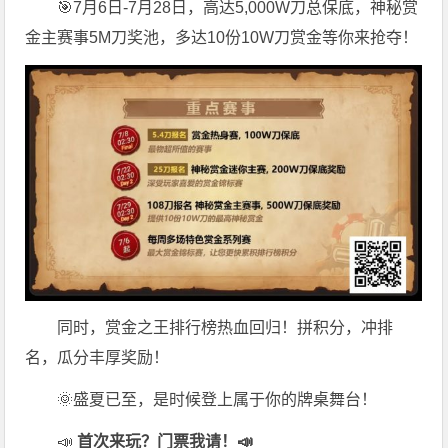
🎯7月6日-7月28日，高达5,000W刀总保底，神秘赏
金主赛事5M刀奖池，多达10份10W刀赏金等你来抢夺！
同时，赏金之王排行榜热血回归！拼积分，冲排
名，瓜分丰厚奖励！
🌞盛夏已至，是时候登上属于你的牌桌舞台！
📣
首次来玩？门票我请！📣