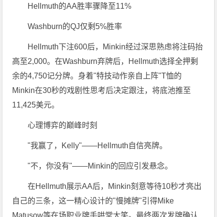
Hellmuth的AA胜率骤降至11%
Washburn的QJ仅剩5%胜率
Hellmuth下注600后，Minkin经过深思熟虑将注码抬
高至2,000。在Washburn弃牌后，Hellmuth选择全押剩
余的4,750记分牌。身着"特技动作亲自上阵"T恤的
Minkin在30秒的戏剧性思考后决定跟注，将底池推至
11,425美元。
心理博弈的巅峰时刻
"我赢了，Kelly"——Hellmuth自信亮牌。
"不，你没有"——Minkin的回应引发悬念。
在Hellmuth展示AA后，Minkin刻意等待10秒才亮出
自己的三条，这一精心设计的"慢摊牌"引得Mike
Matusow等在场职业牌手哄堂大笑。最终两次发牌确认