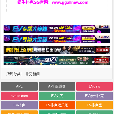
蜗牛扑克GG官网：
www.ggallnew.com
所属分类：
扑克新闻
APL
APT亚巡赛
EVgirls
evpks.com
EV女孩
EV德州扑克
EV扑克
EV扑克娱乐场
EV扑克室