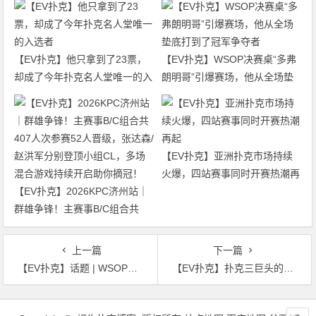
【EV扑克】他只拿到了23票，
【EV扑克】WSOP决赛桌“多弗
却成了今年扑克名人堂唯一的入
朗明哥”引爆赛场，他从全场垫
选者
底打到了冠军争夺者
【EV扑克】亚洲扑克市场持续
火爆，四站赛事同时开赛热潮再
【EV扑克】2026KPC济州站｜
起
群雄争锋！主赛事B/C组合共
407人次参赛52人晋级，张达森/
赵洪军分别登顶小组CL，多场
上一篇
下一篇
混合游戏持续开启助你摘冠！
【EV扑克】话题 | WSOP主赛税务揭秘：冠军缴税近400万，免税玩家笑到最后
【EV扑克】扑克三巨头的WSOP成绩单：Ivey量少而精，丹牛首次盈利，Hellmuth刷经验值
文