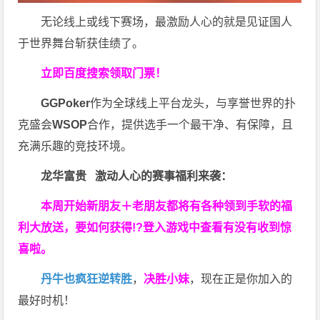
无论线上或线下赛场，最激励人心的就是见证国人
于世界舞台斩获佳绩了。
立即百度搜索领取门票！
GGPoker
作为全球线上平台龙头，与享誉世界的扑
克盛会
WSOP
合作，提供选手一个最干净、有保障，且
充满乐趣的竞技环境。
龙华富贵 激动人心的赛事福利来袭：
本周开始新朋友＋老朋友都将有各种领到手软的福
利大放送，要如何获得!?登入游戏中查看有没有收到惊
喜啦。
丹牛也疯狂逆转胜
，
决胜小妹
，现在正是你加入的
最好时机！