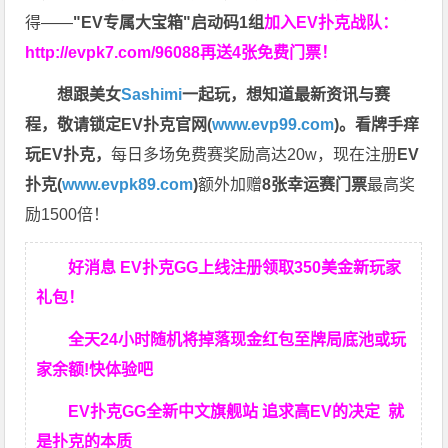
得——
"EV专属大宝箱"启动码1组
加入EV扑克战队：
http://evpk7.com/96088
再送4张免费门票！
想跟美女
Sashimi
一起玩，
想知道最新资讯与赛
程，
敬请锁定EV扑克官网(
www.evp99.com
)。
看牌手痒
玩EV扑克，
每日多场免费赛奖励高达20w，现在注册
EV
扑克(
www.evpk89.com
)
额外加赠
8张幸运赛门票
最高奖
励1500倍！
好消息 EV扑克GG上线注册领取350美金新玩家
礼包！
全天24小时随机将掉落现金红包至牌局底池或玩
家余额!快体验吧
EV扑克GG
全新中文旗舰站
追求高EV
的决定
就
是扑克的本质