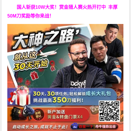
国人斩获
10W
大奖！
赏金猎人赛火热开打中 丰厚
50M刀奖励等你来战！