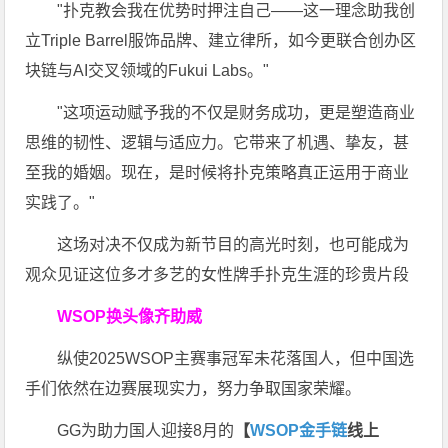
"扑克教会我在优势时押注自己——这一理念助我创
立Triple Barrel服饰品牌、建立律所，如今更联合创办区
块链与AI交叉领域的Fukui Labs。"
"这项运动赋予我的不仅是财务成功，更是塑造商业
思维的韧性、逻辑与适应力。它带来了机遇、挚友，甚
至我的婚姻。现在，是时候将扑克策略真正运用于商业
实践了。"
这场对决不仅成为新节目的高光时刻，也可能成为
观众见证这位多才多艺的女性牌手扑克生涯的珍贵片段
WSOP换头像齐助威
纵使2025WSOP主赛事冠军未花落国人，但中国选
手们依然在边赛展现实力，努力争取国家荣耀。
GG为助力国人迎接8月的
【
WSOP金手链
线上