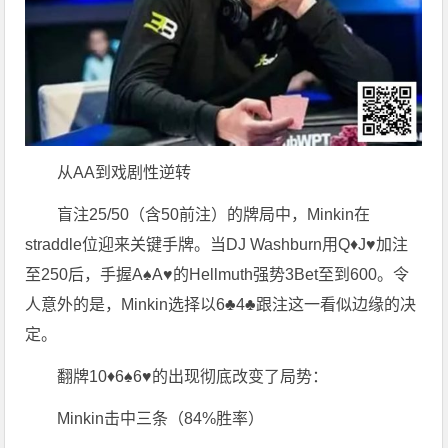
从AA到戏剧性逆转
盲注25/50（含50前注）的牌局中，Minkin在
straddle位迎来关键手牌。当DJ Washburn用Q♦J♥加注
至250后，手握A♠A♥的Hellmuth强势3Bet至到600。令
人意外的是，Minkin选择以6♣4♣跟注这一看似边缘的决
定。
翻牌10♦6♠6♥的出现彻底改变了局势：
Minkin击中三条（84%胜率）