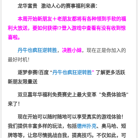
龙华富贵 激动人心的赛事福利来袭：
本周开始新朋友＋老朋友都将有各种领到手软的福
利大放送，要如何获得!?登入游戏中查看有没有收到惊
喜啦。
丹牛也疯狂逆转胜
，
决胜小妹
，现在正是你加入的
最好时机！
逐梦参赛!百度 “
丹牛也疯狂逆转胜
”
了解更多
活跃
新朋友限量送
双旦嘉年华福利
免费赛史上最大变革
”免费体验场”
来了！
现在开始可以随时随地可以享受真实的游戏体验！
我们提供丰富多样的玩法，包括
德州扑克
、奥马哈、短
牌等等，让您尽情挑战自我，提高技巧。不仅如此，
可