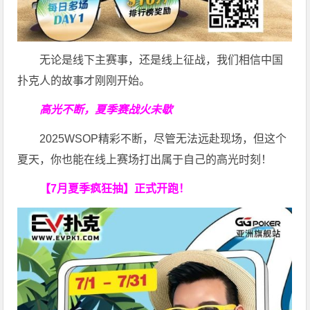
无论是线下主赛事，还是线上征战，我们相信中国
扑克人的故事才刚刚开始。
高光不断，夏季赛战火未歇
2025WSOP精彩不断，尽管无法远赴现场，但这个
夏天，你也能在线上赛场打出属于自己的高光时刻！
【7月夏季疯狂抽】正式开跑！