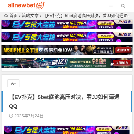
首页
策略文章
【EV扑克】5bet底池高压对决，看JJ如何逼退QQ
A+
【EV扑克】5bet底池高压对决，看JJ如何逼退
QQ
2025年7月24日