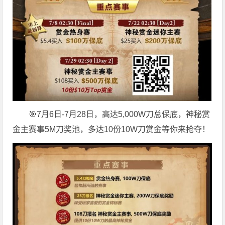
🎯7月6日-7月28日，高达5,000W刀总保底，神秘赏
金主赛事5M刀奖池，多达10份10W刀赏金等你来抢夺！