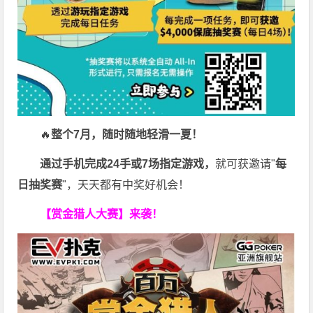
🔥
整个7月，随时随地轻滑一夏！
通过手机完成24手或7场指定游戏，
就可获邀请"
每
日抽奖赛
"，天天都有中奖好机会！
【赏金猎人大赛】来袭！