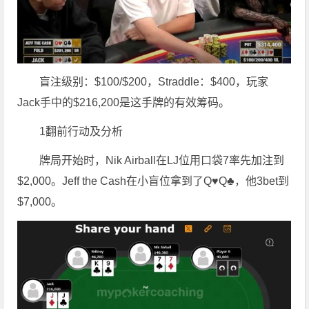
盲注级别：$100/$200，Straddle：$400，玩家
Jack手中的$216,200是这手牌的有效筹码。
1
翻前行动及分析
牌局开始时，Nik Airball在LJ位用口袋7率先加注到
$2,000。Jeff the Cash在小盲位拿到了Q♥Q♣，他3bet到
$7,000。