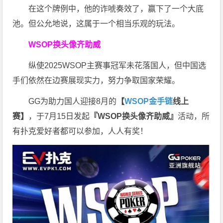
在这个牌例中，他的诈唬奏效了，赢下了一个大底
池。但公允地说，这属于一个相当乐观的玩法。
WSOP换头像齐助威
纵使2025WSOP主赛事冠军未花落国人，但中国选
手们依然在边赛展现实力，努力争取国家荣耀。
GG为助力国人迎接8月的
【
WSOP金手链
线上
赛】
，于7月15日发起
『WSOP换头像齐助威』
活动，所
有扑克爱好者都可以参加，人人有奖！