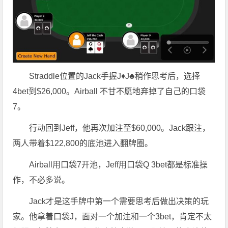
Straddle位置的Jack手握J♦J♣稍作思考后，选择
4bet到$26,000。Airball 不甘不愿地弃掉了自己的口袋
7。
行动回到Jeff，他再次加注至$60,000。Jack跟注，
两人带着$122,800的底池进入翻牌圈。
Airball用口袋7开池，Jeff用口袋Q 3bet都是标准操
作，不必多说。
Jack才是这手牌中第一个需要思考后做出决策的玩
家。他拿着口袋J，面对一个加注和一个3bet，肯定不太