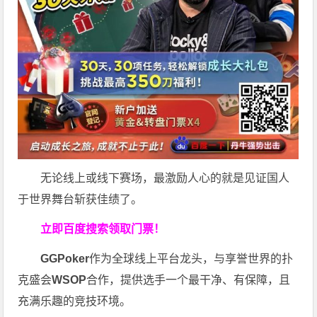
无论线上或线下赛场，最激励人心的就是见证国人
于世界舞台斩获佳绩了。
立即百度搜索领取门票！
GGPoker
作为全球线上平台龙头，与享誉世界的扑
克盛会
WSOP
合作，提供选手一个最干净、有保障，且
充满乐趣的竞技环境。