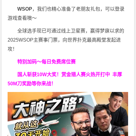
WSOP
，我们也精心准备了老朋友礼包，可以登录
游戏查看噢～
全球选手现已可通过线上卫星赛，赢得梦寐以求的
2025WSOP主赛事门票，向世界扑克最高殿堂发起进
攻！
特别加码～每日免费席位赛
国人斩获
10W
大奖！
赏金猎人赛火热开打中 丰厚
50M刀奖励等你来战！