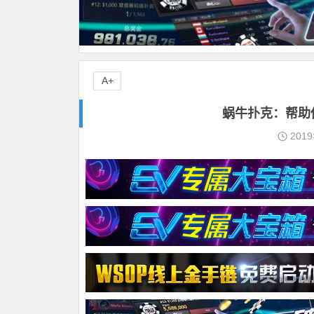
A+
蜗牛扑克：帮助
201