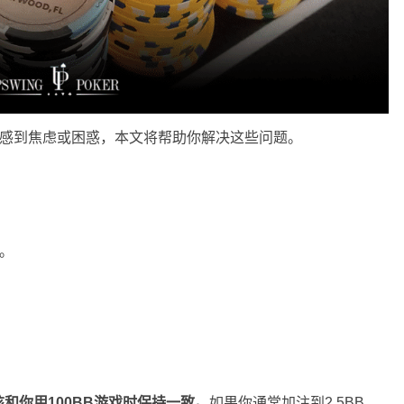
）时感到焦虑或困惑，本文将帮助你解决这些问题。
牌。
和你用100BB游戏时保持一致。
如果你通常加注到2.5BB，