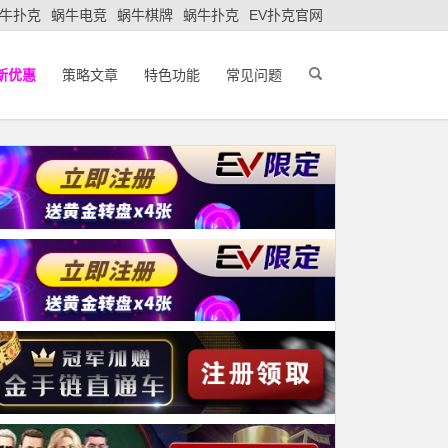
牛扑克
蜗牛电竞
蜗牛棋牌
蜗牛扑克
EV扑克官网
新优惠
策略文章
特色功能
常见问题