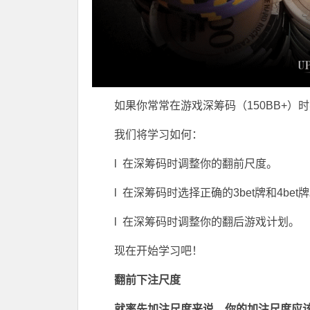
如果你常常在游戏深筹码（150BB+
我们将学习如何：
l 在深筹码时调整你的翻前尺度。
l 在深筹码时选择正确的3bet牌和4bet
l 在深筹码时调整你的翻后游戏计划。
现在开始学习吧！
翻前下注尺度
就率先加注尺度来说，你的加注尺度应该