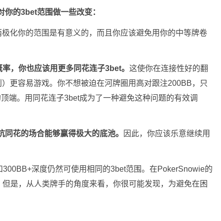
对你的3bet范围做一些改变：
，两极化你的范围是有意义的，而且你应该避免用你的中等牌卷
率，你也应该用更多同花连子3bet。
这使你在连接性好的翻
利）更容易游戏。你不想被迫在河牌圈用高对跟注200BB，只
顶端。用同花连子3bet成为了一种避免这种问题的有效调
抗同花的场合能够赢得极大的底池。
因此，你应该乐意继续用
和300BB+深度仍然可使用相同的3bet范围。在PokerSnowie的
。但是，从人类牌手的角度来看，你很可能发现，为避免在困