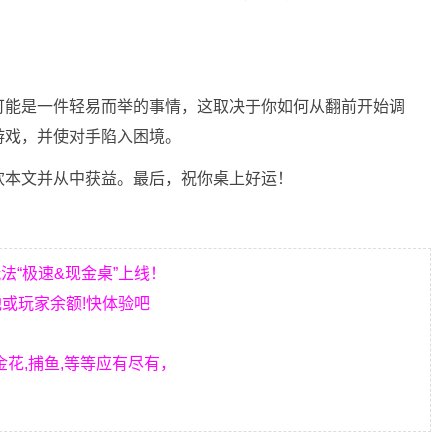
可能是一件轻易而举的事情，这取决于你如何从翻前开始调
游戏，并使对手陷入困境。
欢本文并从中获益。最后，祝你桌上好运！
法“极速&现金桌”上线！
或玩家余额!快体验吧
金花,捕鱼,等等应有尽有，