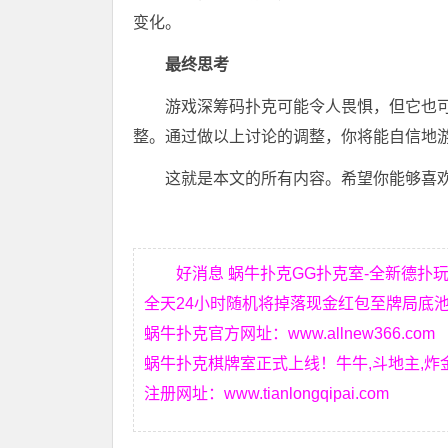
变化。
最终思考
游戏深筹码扑克可能令人畏惧，但它也
整。通过做以上讨论的调整，你将能自信地
这就是本文的所有内容。希望你能够喜
好消息 蜗牛扑克GG扑克室-全新德扑玩
全天24小时随机将掉落现金红包至牌局底池
蜗牛扑克官方网址：
www.allnew366.com
蜗牛扑克棋牌室正式上线！牛牛,斗地主,炸
注册网址：
www.tianlongqipai.com