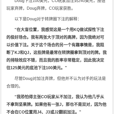
Doug下注100美元，CO玩家加注到240美元，按钮
玩家弃牌，Doug弃牌，CO玩家获胜。
以下是Doug对于转牌圈下注的解释：
“在大盲位置，我感觉这是一个用KQ做试探性下注
的极好场合。我有两张大于顶对的高牌，因为我绝对可
以价值下注。关于这个场合的另一个有趣事情是，我阻
断了KJ和QJ，这些牌是最常在转牌圈拿到顶对的牌。我
的排除效应不错，而且我的胜率非常稳定，因此我决定
往125美元的底池下注100美元。”
尽管Doug对加注弃牌，但他并不认为对手的玩法是
合理的。
“我恐怕得主张CO玩家从不加注，我认为他几乎从
不拿到坚果牌。如果他有一张J，那也不是双对，因为他
不会在CO位置用J4、J3或J2翻前加注。”