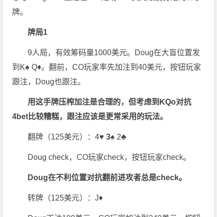
牌。
牌局1
9人局，有效筹码量1000美元。Doug在大盲位置发
到K
♠
Q♦。翻前，CO玩家率先加注到40美元，按钮玩家
跟注，Doug也跟注。
用这手牌压榨加注是合理的，但考虑到KQo对抗
4bet比较糟糕，跟注应该是更常采用的玩法。
翻牌（125美元）：4
♥
3♠
2
♣
Doug check，CO玩家check，按钮玩家check。
Doug
在不利位置对抗翻前进攻者总是check。
转牌（125美元）：J♦