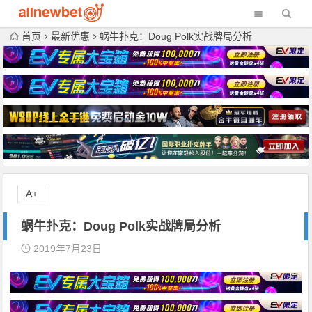
首页
最新优惠
蜗牛扑克：Doug Polk实战牌局分析
A+
蜗牛扑克：Doug Polk实战牌局分析
2019年7月23日