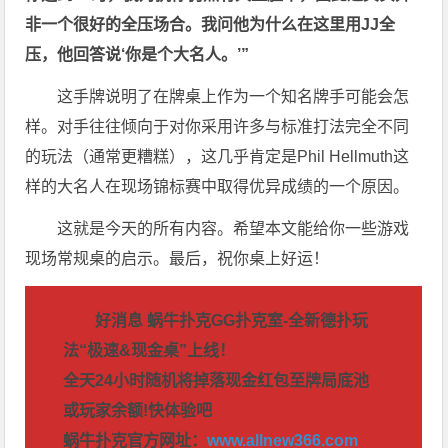
非一个很好的全压场合。我问他为什么在这里用JJ全
压，他回答说‘你是个大名人。’”
这手牌说明了在牌桌上作为一个知名牌手可能会怎
样。对手往往倾向于对你采用许多与标准打法完全不同
的玩法（通常更糟糕），这几乎肯定是Phil Hellmuth这
样的大名人在现场锦标赛中取得优异成绩的一个原因。
这就是今天的所有内容。希望本文能给你一些游戏
现场常规桌的启示。最后，祝你桌上好运！
好消息 蜗牛扑克GG扑克室-全新德扑玩
法“极速&现金桌”上线！
全天24小时随机将掉落现金红包至牌局底池
或玩家余额!快体验吧
蜗牛扑克官方网址：
www.allnew366.com