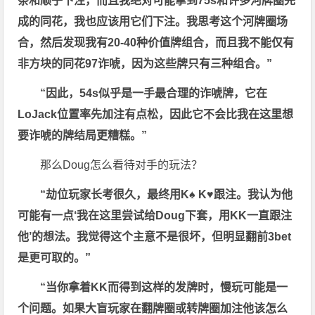
条和顺子下注，而且我绝对可能拿到75s和许多河牌圈完
成的同花，我也应该用它们下注。我思考这个河牌圈场
合，然后发现我有20-40种价值牌组合，而且我不能仅有
非方块的同花97诈唬，因为这些牌只有三种组合。”
“因此，54s似乎是一手最合理的诈唬牌，它在
LoJack位置率先加注有点松，因此它不会比我在这里想
要诈唬的牌结局更糟糕。”
那么Doug怎么看待对手的玩法？
“劫位玩家长考很久，最终用K
♠
K
♥
跟注。我认为他
可能有一点‘我在这里尝试给Doug下套，用KK一直跟注
他’的想法。我觉得这个主意不是很坏，但明显翻前3bet
是更可取的。”
“当你拿着KK而得到这样的发牌时，慢玩可能是一
个问题。如果大盲玩家在翻牌圈或转牌圈加注他该怎么