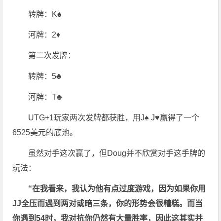
转牌：K
♠
河牌：2♦
第二次发牌：
转牌：5
♣
河牌：T
♣
UTG+1玩家两次发牌都获胜，用J
♠
J♥赢得了一个
6525美元的底池。
虽然对手这次赢了，但Doug并不欣赏对手这手牌的
玩法：
“在我看来，我认为他有点过度游戏，因为如果你用
JJ全压而遇到两对或暗三条，你的形势会很糟糕。而当
你遇到54时，我对抗你仍然有大量胜率，因此这其实并