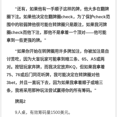
“
还有，如果他有一手顺子这样的牌，他大多在翻牌
圈下注。如果他决定在翻牌圈check，为了保护check范
围中的较弱牌他很可能在转牌圈只是跟注，如果我河牌
圈check而他下注，那他不是拿着一个顶对——他可能
拿到一些更强的牌。”
“如果你开始在转牌圈用许多牌加注，你被加注是自
讨苦吃，因为大盲玩家可能拿到暗三条、65、A5或两
对。按钮玩家弃牌，而我决定放弃KQ，但如果我拿着
75、76或后门同花听牌，我可能决定在转牌圈对他
3bet，并且一直玩下去，因为如果我拿着顺子或暗三
条，我将采用那种玩法尝试赢得你的所有筹码。”
牌局2
9人桌，有效筹码量1500美元。