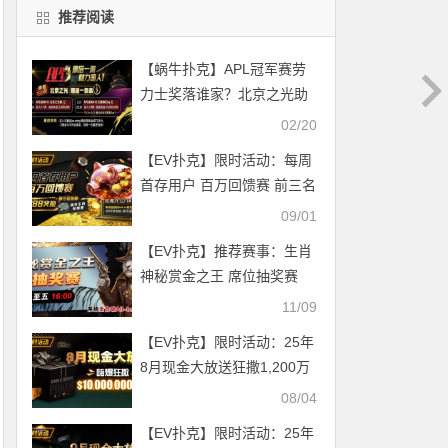
推荐阅读
【蜗牛扑克】APL冠军赛劳
力士奖落谁家？北京之光助
战一条命，实现百万梦想更
02/20
近一步！
【EV扑克】限时活动：每周
首存用户 百万回馈赛 前三名
加赠8888奖励
09/01
【EV扑克】推荐赛事：生肖
神秘赏金之王 席位抽奖赛
11/09
【EV扑克】限时活动：25年
8月现金大放送狂撒1,200万
美金！
08/04
【EV扑克】限时活动：25年