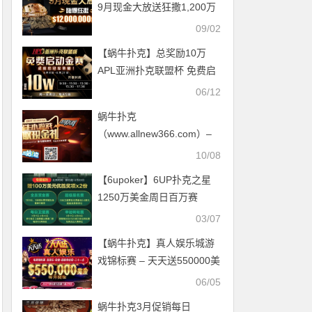
9月现金大放送狂撒1,200万
美金！
09/02
【蜗牛扑克】总奖励10万
APL亚洲扑克联盟杯 免费启
动金赛
06/12
蜗牛扑克
（www.allnew366.com）–
国庆天天乐，游戏不间断
10/08
【6upoker】6UP扑克之星
1250万美金周日百万赛
03/07
【蜗牛扑克】真人娱乐城游
戏锦标赛 – 天天送550000美
金
06/05
蜗牛扑克3月促销每日