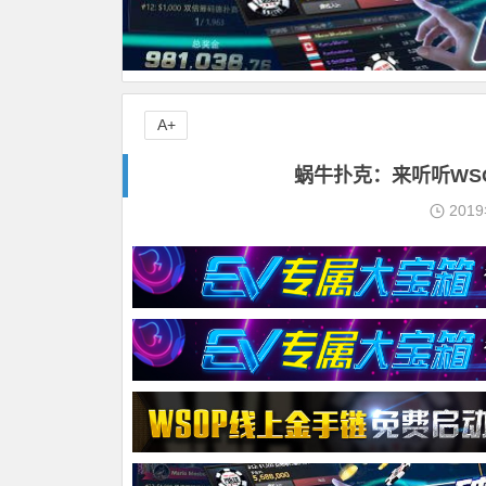
A+
蜗牛扑克：来听听WSOP
201