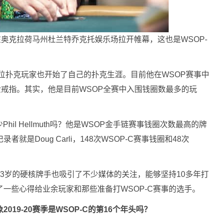
赛在奥克拉荷马州杜兰特乔克托娱乐场拉开帷幕，这也是WSOP-
有一位扑克玩家也开始了自己的扑克生涯。目前他在WSOP赛事中
C金戒指。其实，他是目前WSOP全赛中入围钱圈数最多的玩
il Hellmuth吗？他是WSOP金手链赛事钱圈次数最高的牌
就是Doug Carli，148次WSOP-C赛事钱圈和48次
63岁的硬核牌手也吸引了不少媒体的关注，能够坚持10多年打
了一些心得给业余玩家和那些准备打WSOP-C赛事的选手。
019-20赛季是WSOP-C的第16个年头吗？