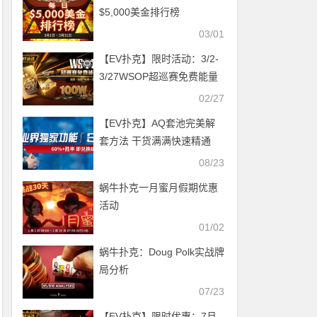
$5,000美金排行榜
03/01
【EV扑克】限时活动：3/2-
3/27WSOP超巡赛免费能量
卡100W总奖励免费赛
02/27
【EV扑克】AQ套池完美解
套方法 干货满满快速精通
08/23
蜗牛扑克一月蜜月假期优惠
活动
01/02
蜗牛扑克：Doug Polk实战牌
局分析
07/23
【EV扑克】限时优惠：7月