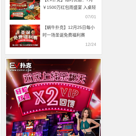
￥1500万红包雨盛宴 入桌轻
松领
07/01
【蜗牛扑克】12月25日每小
时一场圣诞免费福利赛
12/24