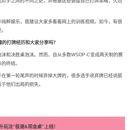
出对手之间的不同之处，并根据这些调整自己打牌策略，久而
非纯粹娱乐，我建议大家多看看网上的训练视频。如今，有很
径。
有趣的打牌经历和大家分享吗？
沫和决胜桌泡沫。然而，自从多数WSOP-C变成两天制的赛
沫的终结。
手在第一轮尾声的时候弃掉大牌的，很多选手说弃牌已经说腻
低于他们出局的损失。
扑玩法“极速&现金桌”上线！