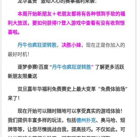
龙华富贵 激动人心的赛事福利来袭：
本周开始新朋友＋老朋友都将有各种领到手软的福
利大放送，要如何获得!?登入游戏中查看有没有收到惊
喜啦。
丹牛也疯狂逆转胜
，
决胜小妹
，现在正是你加入的
最好时机！
逐梦参赛!百度 “
丹牛也疯狂逆转胜
”
了解更多
活跃
新朋友限量送
双旦嘉年华福利
免费赛史上最大变革
”免费体验场”
来了！
现在开始可以随时随地可以享受真实的游戏体验！
我们提供丰富多样的玩法，包括
德州扑克
、奥马哈、短
牌等等，让您尽情挑战自我，提高技巧。不仅如此，
可