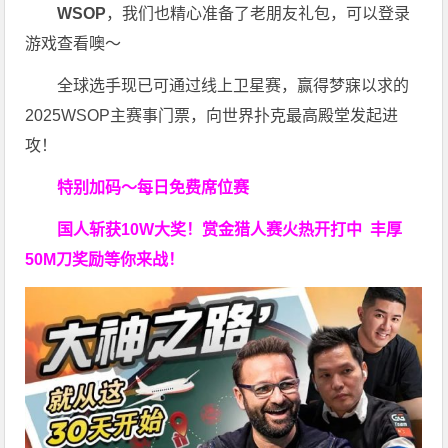
WSOP
，我们也精心准备了老朋友礼包，可以登录
游戏查看噢～
全球选手现已可通过线上卫星赛，赢得梦寐以求的
2025WSOP主赛事门票，向世界扑克最高殿堂发起进
攻！
特别加码～每日免费席位赛
国人斩获
10W
大奖！
赏金猎人赛火热开打中 丰厚
50M刀奖励等你来战！