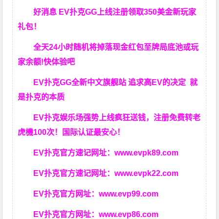
好消息 EV扑克GG上线注册领取350美金新玩家
礼包！
全天24小时随机将掉落现金红包至牌局底池或玩
家余额!快体验吧
EV扑克GG
全新中文旗舰站
追求高EV
的决定
就
是扑克的本质
EV扑克娱乐场强势上线疯狂送钱，注册免费转老
虎機100次！国际认证最安心！
EV扑克官方速记网址：
www.evpk89.com
EV扑克官方速记网址：
www.evpk22.com
EV扑克官方网址：
www.evp99.com
EV扑克官方网址：
www.evp86.com