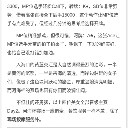
3300，MP位选手轻松Call下，转牌：K♦️，SB位非常强
势，借着高张直接全下后手15000，这个动作让MP位选
手有点难受了，但经过几分钟的思考后选择开牌。
MP位精准抓鸡，但很可惜，河牌：A♣️，这张Ace让
MP位选手无奈的拍了拍桌子，嘲讽了一下发的确实好，
也给自己没打错加加油。
入海口的黄蓝交汇是大自然调得最烈的油彩，一半
是黄河的沉郁，一半是碧海的清透，而岸边驻足的女子
们，像极了这色块间跃动的鎏金，厚重温婉清亮明媚，
而河海杯的赛场也因有你们而波澜壮阔。
不但壮阔还勇猛，以上四位美女全部晋级主赛
Day2。河海杯赛场一应俱全，餐饮服务一样不差，除了
现场按摩服务
外。