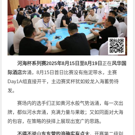
河海杯系列赛2025年8月15日至8月19日
正在
风华国
际酒店
奔涌，8月15日首日比赛没有拖泥带水，主赛
Day1A组直接开干，主边赛奖杯犹如蛟龙入海蓄势待
发。
赛场内的选手们正如黄河水般气势汹涌，每一次出
牌，都似河水奔涌，充满力量与果敢；又如同面对大海
的包容，在策略的抉择上展现出宽广的思路。
不得不说山东东营的浪确实有点大
，开赛第二级别