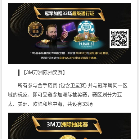
▌【3M刀洲际抽奖赛】
所有参与金手链赛 (包含卫星赛) 并与冠军属同一区
域的玩家，即可受邀参加洲际抽奖赛，赛区划分为亚
太、美洲、欧陆和地中海，共设有33场！