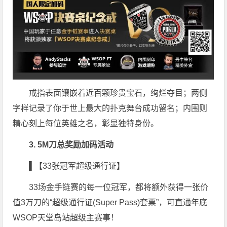
戒指表面镶嵌着近百颗珍贵宝石，绚烂夺目；两侧
字样记录了你于世上最大的扑克舞台成功留名；内围则
精心刻上每位英雄之名，彰显独特身份。
3. 5M刀总奖励加码活动
▌【33张冠军超级通行证】
33场金手链赛的每一位冠军，都将额外获得一张价
值3万刀的“超级通行证(Super Pass)套票”，可直通年底
WSOP天堂岛站超级主赛事！