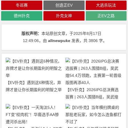
冬巡赛
创造正EV
大逃杀玩法
德州扑克
扑克女神
正EV之路
版权声明：
本站原创文章，于2025年8月17日
12:49:06
，由
allnewpuke
发表，共 3806 字。
【EV扑克】遇到这6种情况，弃
牌才是让你长期盈利的明智之举
【EV扑克】2026IPG总决赛选
拔赛 | 263人围猎B组，吴武煌
54.4万领跑，主赛第一轮晋级版
图再添40人