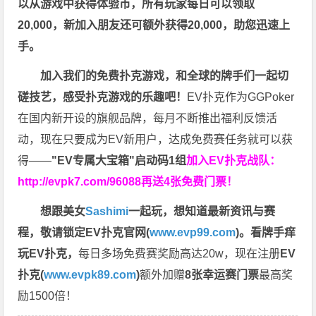
以从游戏中获得体验币，所有玩家每日可以领取
20,000，新加入朋友还可额外获得20,000，助您迅速上
手。
加入我们的免费扑克游戏，和全球的牌手们一起切
磋技艺，感受扑克游戏的乐趣吧！
EV扑克作为GGPoker
在国内新开设的旗舰品牌，每月不断推出福利反馈活
动，现在只要成为EV新用户，达成免费赛任务就可以获
得——
"EV专属大宝箱"启动码1组
加入EV扑克战队：
http://evpk7.com/96088
再送4张免费门票！
想跟美女
Sashimi
一起玩，
想知道最新资讯与赛
程，
敬请锁定EV扑克官网(
www.evp99.com
)。
看牌手痒
玩EV扑克，
每日多场免费赛奖励高达20w，现在注册
EV
扑克(
www.evpk89.com
)
额外加赠
8张幸运赛门票
最高奖
励1500倍！