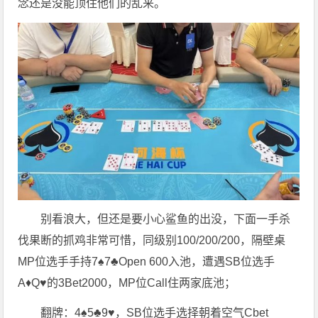
念还是没能顶住他们的乱来。
别看浪大，但还是要小心鲨鱼的出没，下面一手杀
伐果断的抓鸡非常可惜，同级别100/200/200，隔壁桌
MP位选手手持7♠️7♣️Open 600入池，遭遇SB位选手
A♦️Q♥️的3Bet2000，MP位Call住两家底池；
翻牌：4♠️5♣️9♥️，SB位选手选择朝着空气Cbet