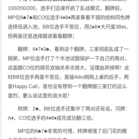
100/200/200，选手们迅速开启了乱战模式，翻牌前，
MP位6♣️7♣️和CO位选手4♦️8♦️两家拿着不错的结构同色牌
选择低调入池，BB位选手不答应，用2♠️6♥️大尺度3Bet，
但两家还是选择跟进看看翻牌；
翻牌：6♦️7♦️3♣️，看到这个翻牌，三家彻底乱成了一
锅粥，MP位选手打了个半池试图保护一下自己的两对，
这面跟CO位的顺花双抽关系也很大，没理由弃掉啊！此
时BB位选手再度不答应，直接Allin刚刚上桌的后手，两
家Happy Call，谁也没有想到一个翻牌圈三家打的这么
激烈，要么说这里的浪大呢！
转牌：2♣️，BB位选手还集中了两对还有追，河牌：
A♦️，CO位选手的4♦️8♦️成花成功翻三倍。
MP位的6♣️7♣️非常的可惜，转牌增强了后门花的概