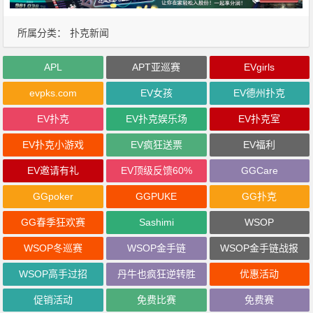
所属分类：
扑克新闻
APL
APT亚巡赛
EVgirls
evpks.com
EV女孩
EV德州扑克
EV扑克
EV扑克娱乐场
EV扑克室
EV扑克小游戏
EV疯狂送票
EV福利
EV邀请有礼
EV顶级反馈60%
GGCare
GGpoker
GGPUKE
GG扑克
GG春季狂欢赛
Sashimi
WSOP
WSOP冬巡赛
WSOP金手链
WSOP金手链战报
WSOP高手过招
丹牛也疯狂逆转胜
优惠活动
促销活动
免费比赛
免费赛