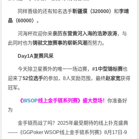
同样晋级的还有知名选手
靳疆濮（320000）
和
李靖
晶
（60000）
。
河海杯欢迎你来
亲历东营黄河入海的浩渺浪涛
，与
此同时也为
铸就文旅赛事的崭新风潮
而努力。
Day1A
复赛风采
今天除卫星赛外的唯一一场边赛，
#1中型锦标赛
也
迎来了
52
位选手
的参加，8人奖励范围，最终
赵家宽
获得
冠军。
《
WSOP
线上金手链系列赛》
盛大登场！
你准备好
为
金手链而战了吗？2025年最受期待的线上扑克盛典
——《GGPoker WSOP线上金手链系列赛》8月17日-9