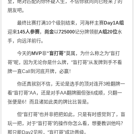
至，绝对匹配的你怀疑人生，不信你就问问已经来了的
朋友吧。
最终比赛打满10个级别结束，河海杯主赛
Day1A组
迎来
145人
参赛
，
尚金
以
725000
记分牌领航
A组20位
水
手，向远洋前行。
今天的
MVP
非
“盲打哥”
莫属，为什么称之为“盲打
哥”呢，因为无论你是什么牌，“盲打哥”从发牌到手不看
牌一直Call到河底开牌，必赢！
你还真就别不信，无论是选手的顶对连开3枪翻牌一
看“盲打哥”AA，还是对手AA翻牌圈但张6成顺，只翻一
张便是6！而且诸如此类的牌比比皆是。
但“盲打哥”也并非把把如此，只是有时感觉到了，盲
玩一把，对于“盲打哥”的操作你怎么看，想要教训他吗？
那只能Day2见啦，“盲打哥”成功晋级。