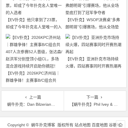
【EV扑克】他只拿到了23票，
【EV扑克】WSOP决赛桌“多弗
却成了今年扑克名人堂唯一的入
朗明哥”引爆赛场，他从全场垫
选者
底打到了冠军争夺者
【EV扑克】亚洲扑克市场持续
火爆，四站赛事同时开赛热潮再
【EV扑克】2026KPC济州站｜
起
群雄争锋！主赛事B/C组合共
407人次参赛52人晋级，张达森/
赵洪军分别登顶小组CL，多场
上一篇
下一篇
混合游戏持续开启助你摘冠！
蜗牛扑克：Dan Bilzerian称自己是扑克界的LAG牌风先锋人物
【蜗牛扑克】Phil Ivey & 百家塔案件最新进展：百家塔成功扣押Ivey的PPC奖金
文
章
Copyright © 蜗牛扑克博客 版权所有
站点地图
百度地图
谷歌地