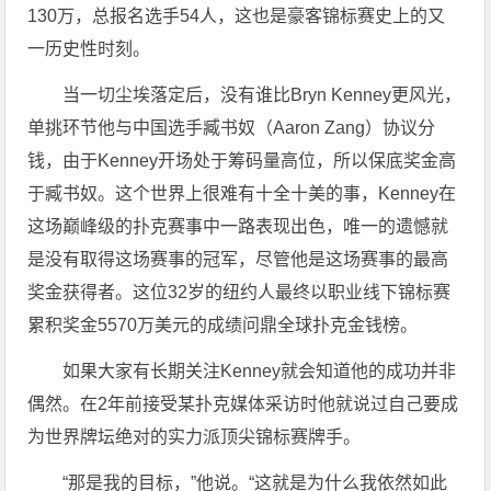
130万，总报名选手54人，这也是豪客锦标赛史上的又
一历史性时刻。
当一切尘埃落定后，没有谁比Bryn Kenney更风光，
单挑环节他与中国选手臧书奴（Aaron Zang）协议分
钱，由于Kenney开场处于筹码量高位，所以保底奖金高
于臧书奴。这个世界上很难有十全十美的事，Kenney在
这场巅峰级的扑克赛事中一路表现出色，唯一的遗憾就
是没有取得这场赛事的冠军，尽管他是这场赛事的最高
奖金获得者。这位32岁的纽约人最终以职业线下锦标赛
累积奖金5570万美元的成绩问鼎全球扑克金钱榜。
如果大家有长期关注Kenney就会知道他的成功并非
偶然。在2年前接受某扑克媒体采访时他就说过自己要成
为世界牌坛绝对的实力派顶尖锦标赛牌手。
“那是我的目标，”他说。“这就是为什么我依然如此