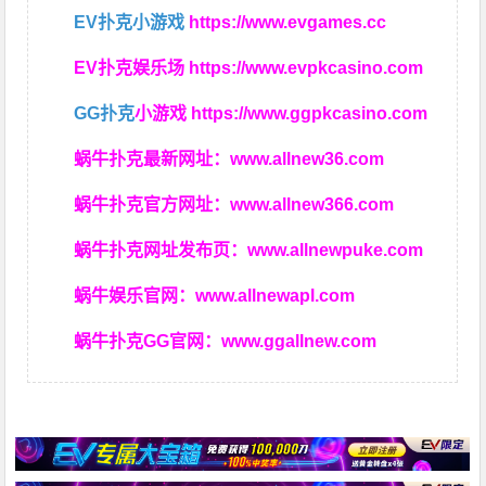
EV扑克小游戏
https://www.evgames.cc
EV扑克娱乐场
https://www.evpkcasino.com
GG扑克
小游戏
https://www.ggpkcasino.com
蜗牛扑克最新网址：
www.allnew36.com
蜗牛扑克官方网址：
www.allnew366.com
蜗牛扑克网址发布页：
www.allnewpuke.com
蜗牛娱乐官网：
www.allnewapl.com
蜗牛扑克GG官网：
www.ggallnew.com