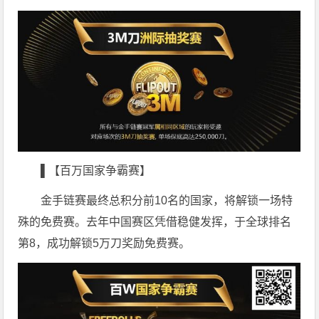
▌【百万国家争霸赛】
金手链赛最终总积分前10名的国家，将解锁一场特
殊的免费赛。去年中国赛区凭借稳健发挥，于全球排名
第8，成功解锁5万刀奖励免费赛。