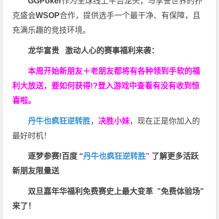
GGPoker
作为全球线上平台龙头，与享誉世界的扑
克盛会
WSOP
合作，提供选手一个最干净、有保障，且
充满乐趣的竞技环境。
龙华富贵 激动人心的赛事福利来袭：
本周开始新朋友＋老朋友都将有各种领到手软的福
利大放送，要如何获得!?登入游戏中查看有没有收到惊
喜啦。
丹牛也疯狂逆转胜
，
决胜小妹
，现在正是你加入的
最好时机！
逐梦参赛!百度 “
丹牛也疯狂逆转胜
”
了解更多
活跃
新朋友限量送
双旦嘉年华福利
免费赛史上最大变革
”免费体验场”
来了！