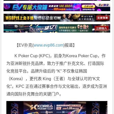
【EV扑克(
www.evp86.com
)报道】
K Poker Cup (KPC)，前身为Korea Poker Cup，作
为亚洲新锐扑克品牌，致力于推广扑克文化、打造国际
化竞技平台。品牌升级后的 “K” 不仅象征韩国
（Korea），更代表 King（王者）与全球认可的“K文
化”。KPC 正在通过赛事合作与文化输出，逐步成为亚洲
通向国际扑克舞台的关键门户。