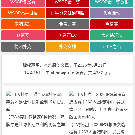
WSOP冬巡赛
WSOP金手链
WSOP金手链战报
WSOP高手过招
丹牛也疯狂逆转胜
优惠活动
促销活动
免费比赛
免费赛
冬巡赛
创造正EV
大逃杀玩法
德州扑克
扑克女神
正EV之路
版权声明：
本站原创文章，于2025年8月21日
14:42:51
，由
allnewpuke
发表，共 4332 字。
【EV扑克】遇到这6种情况，弃
牌才是让你长期盈利的明智之举
【EV扑克】2026IPG总决赛选
拔赛 | 263人围猎B组，吴武煌