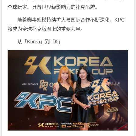
全球玩家、具备世界级影响力的扑克品牌。
随着赛事规模持续扩大与国际合作不断深化，KPC
将成为全球扑克版图上的重要力量。
从「Korea」到「K」