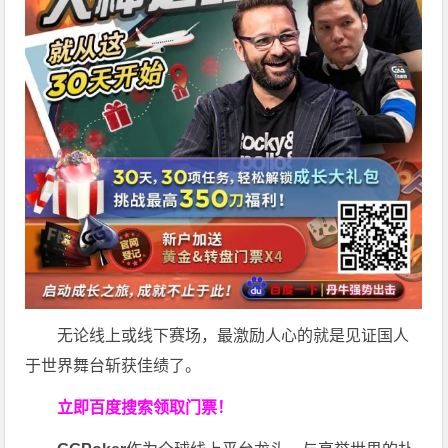
无论线上或线下赛场，最激励人心的就是见证国人
于世界舞台斩获佳绩了。
立即百度搜索领取门票！