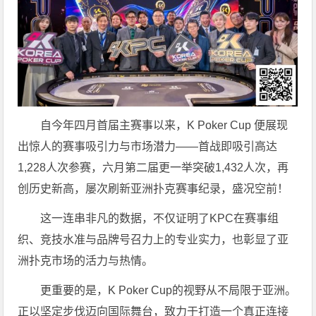
自今年四月首届主赛事以来，K Poker Cup 便展现
出惊人的赛事吸引力与市场潜力——首战即吸引高达
1,228人次参赛，六月第二届更一举突破1,432人次，再
创历史新高，屡次刷新亚洲扑克赛事纪录，盛况空前！
这一连串非凡的数据，不仅证明了KPC在赛事组
织、竞技水准与品牌号召力上的专业实力，也彰显了亚
洲扑克市场的活力与热情。
更重要的是，K Poker Cup的视野从不局限于亚洲。
正以坚定步伐迈向国际舞台，致力于打造一个真正连接