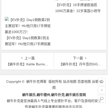
【EV扑克】16手牌速胜独揽
1000万美金！22岁美国小将夺
得2026年WSOP主赛冠军
【EV扑克】Day1倒数第2到主
赛冠军！HU他只用17手牌就赢
走1000万刀！
上一篇
下一篇
【蜗牛扑克】Kahle Burns问鼎GPI年度玩家排行榜，Sean Winter紧随其后
【蜗牛扑克】丹牛签约GGPoker担任其最新品牌代言人
文
章
Copyright © 蜗牛扑克博客 版权所有
站点地图
百度地图
谷歌地
导
图
航
蜗牛娱乐,蜗牛德州,蜗牛扑克,蜗牛娱乐官网
蜗牛扑克是亚洲最具人气线上专业德扑平台，客户及游戏的安全
性是蜗牛扑克最重要的服务信念与宗旨.