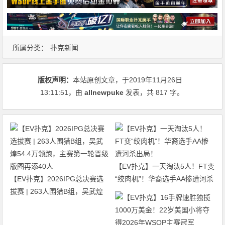
所属分类：
扑克新闻
版权声明：
本站原创文章，于2019年11月26日
13:11:51
，由
allnewpuke
发表，共 817 字。
【EV扑克】一天淘汰5人！FT变
【EV扑克】2026IPG总决赛选
“绞肉机”！华裔选手AA惨遭河杀
拔赛 | 263人围猎B组，吴武煌
出局！
54.4万领跑，主赛第一轮晋级版
图再添40人