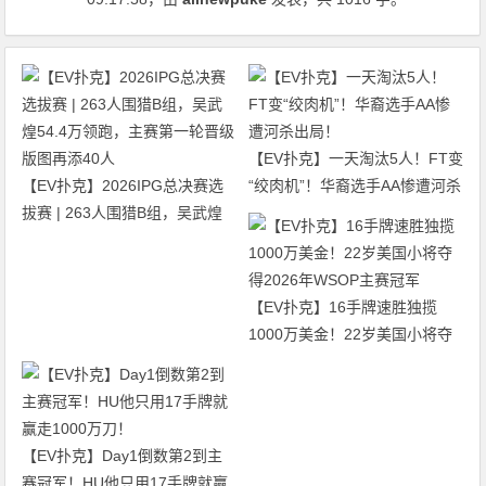
【EV扑克】一天淘汰5人！FT变
【EV扑克】2026IPG总决赛选
“绞肉机”！华裔选手AA惨遭河杀
拔赛 | 263人围猎B组，吴武煌
出局！
54.4万领跑，主赛第一轮晋级版
图再添40人
【EV扑克】16手牌速胜独揽
1000万美金！22岁美国小将夺
得2026年WSOP主赛冠军
【EV扑克】Day1倒数第2到主
赛冠军！HU他只用17手牌就赢