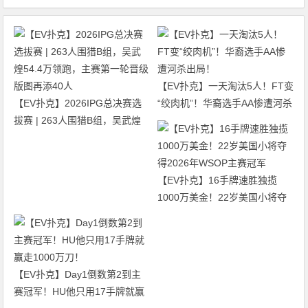
【EV扑克】一天淘汰5人！FT变
【EV扑克】2026IPG总决赛选
“绞肉机”！华裔选手AA惨遭河杀
拔赛 | 263人围猎B组，吴武煌
出局！
54.4万领跑，主赛第一轮晋级版
图再添40人
【EV扑克】16手牌速胜独揽
1000万美金！22岁美国小将夺
得2026年WSOP主赛冠军
【EV扑克】Day1倒数第2到主
赛冠军！HU他只用17手牌就赢