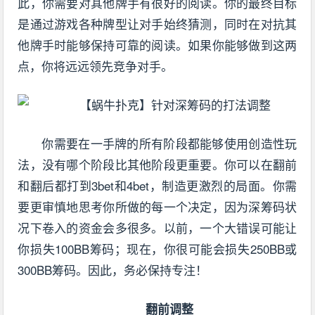
此，你需要对其他牌手有很好的阅读。你的最终目标
是通过游戏各种牌型让对手始终猜测，同时在对抗其
他牌手时能够保持可靠的阅读。如果你能够做到这两
点，你将远远领先竞争对手。
你需要在一手牌的所有阶段都能够使用创造性玩
法，没有哪个阶段比其他阶段更重要。你可以在翻前
和翻后都打到3bet和4bet，制造更激烈的局面。你需
要更审慎地思考你所做的每一个决定，因为深筹码状
况下卷入的资金会多很多。以前，一个大错误可能让
你损失100BB筹码；现在，你很可能会损失250BB或
300BB筹码。因此，务必保持专注！
翻前调整