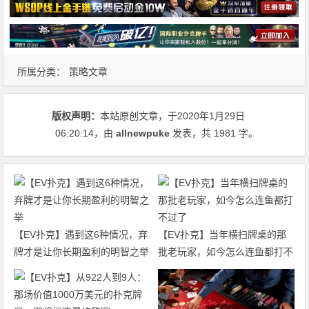
所属分类：
策略文章
版权声明：
本站原创文章，于2020年1月29日
06:20:14
，由
allnewpuke
发表，共 1981 字。
【EV扑克】遇到这6种情况，弃
【EV扑克】当年横扫牌桌的那
牌才是让你长期盈利的明智之举
批老玩家，如今怎么连鱼都打不
过了