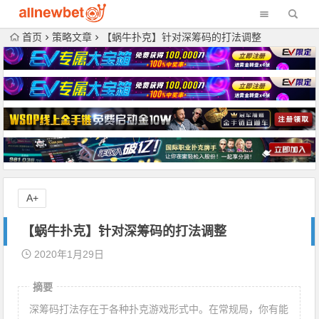
首页
策略文章
【蜗牛扑克】针对深筹码的打法调整
A+
【蜗牛扑克】针对深筹码的打法调整
2020年1月29日
摘要
深筹码打法存在于各种扑克游戏形式中。在常规局，你有能