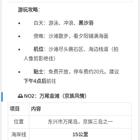
游玩攻略
：
白天：游泳、冲浪、
黑沙浴
傍晚：沙滩散步，看夕阳铺满海面
机位
：沙滩尽头礁石区、海边栈道（拍
人像剪影绝佳）
贴士
：免费开放，停车费约20元。建议
下午4点后
前往
🌅 NO2：万尾金滩（京族风情）
项目
内容
位置
东兴市万尾岛，京族三岛之一
海岸线
15公里