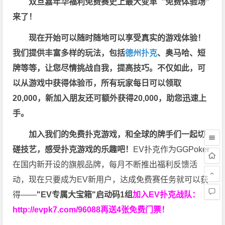
双旦嘉年华福利
免费赛史上最大变革
”免费体验场”
来了！
现在开始可以随时随地可以享受真实的游戏体验！
我们提供丰富多样的玩法，包括
德州扑克
、奥马哈、短
牌等等，让您尽情挑战自我，提高技巧。不仅如此，
可
以从游戏中获得体验币，所有玩家每日可以领取
20,000，新加入朋友还可额外获得20,000，助您迅速上
手。
加入我们的免费扑克游戏，和全球的牌手们一起切
磋技艺，感受扑克游戏的乐趣吧！
EV扑克作为GGPoker
在国内新开设的旗舰品牌，每月不断推出福利反馈活
动，现在只要成为EV新用户，达成免费赛任务就可以获
得——
"EV专属大宝箱"启动码1组
加入EV扑克战队：
http://evpk7.com/96088
再送4张免费门票！