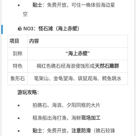
贴士
：免费开放，可住一晚体验海边星
空
🪨 NO3：怪石滩（海上赤壁）
项目
内容
别称
“海上赤壁”
特色
褐红色礁石经海浪侵蚀形成
天然石雕群
象形石
笔架山、金龟望海、袋鼠观海、鳄鱼跳水
游玩攻略
：
拍礁石、海浪、夕阳同框的大片
租渔船出海打渔，海鲜
现场加工
贴士
：免费开放，
注意防滑
（礁石较锋