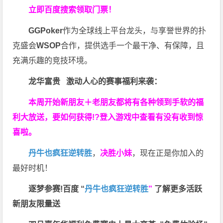
立即百度搜索领取门票！
GGPoker
作为全球线上平台龙头，与享誉世界的扑
克盛会
WSOP
合作，提供选手一个最干净、有保障，且
充满乐趣的竞技环境。
龙华富贵 激动人心的赛事福利来袭：
本周开始新朋友＋老朋友都将有各种领到手软的福
利大放送，要如何获得!?登入游戏中查看有没有收到惊
喜啦。
丹牛也疯狂逆转胜
，
决胜小妹
，现在正是你加入的
最好时机！
逐梦参赛!百度 “
丹牛也疯狂逆转胜
”
了解更多
活跃
新朋友限量送