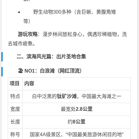
野生动物300多种（含巨蜥、黄腹角雉
等）
游玩攻略
：漫步林间放松身心，偶遇珍稀植物，洗
去城市疲惫。
二、滨海风光篇：出片圣地合集
🏖️ NO1：白浪滩（网红顶流）
项目
内容
特点
白中泛黑的
钛矿沙滩
，中国最大海滩之一
宽度
最宽处
2.8公里
长度
约
8公里
称号
国家4A级景区、“中国最美旅游休闲目的地”