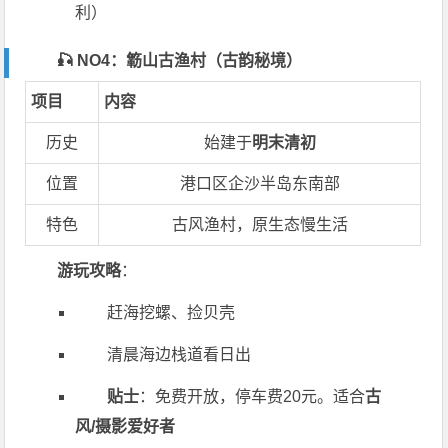
利）
🎣 NO4：簕山古渔村（古韵秘境）
项目
内容
历史
始建于
明末清初
位置
港口区企沙半岛东南部
特色
古风渔村，原生态慢生活
游玩攻略
：
赶海挖螺、捡贝壳
清晨海边栈道看日出
贴士
：免费开放，停车费20元。适合
古
风/摄影爱好者