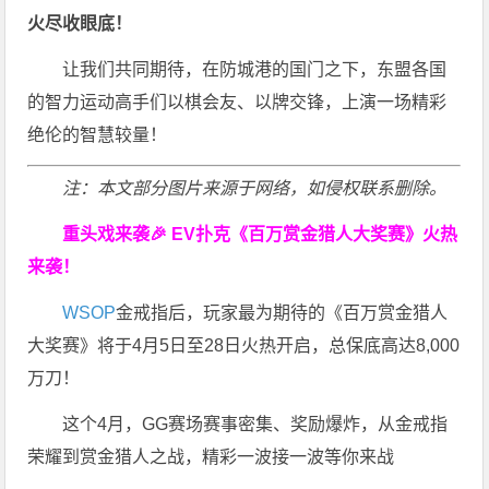
火尽收眼底！
让我们共同期待，在防城港的国门之下，东盟各国
的智力运动高手们以棋会友、以牌交锋，上演一场精彩
绝伦的智慧较量！
注：本文部分图片来源于网络，如侵权联系删除。
重头戏来袭
🎉
EV扑克
《百万赏金猎人大奖赛》
火热
来袭！
WSOP
金戒指后，玩家最为期待的《百万赏金猎人
大奖赛》将于4月5日至28日火热开启，总保底高达8,000
万刀！
这个4月，GG赛场赛事密集、奖励爆炸，从金戒指
荣耀到赏金猎人之战，精彩一波接一波等你来战