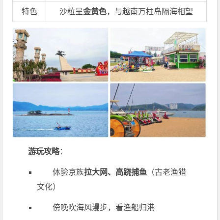
特色
沙粒呈
金黄色
，与越南万柱岛隔海相望
游玩攻略
：
体验京族
拉大网、高跷捕鱼
（古老渔猎
文化）
傍晚吹海风漫步，看渔船归港