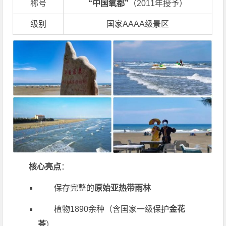
称号
“中国氧都”
（2011年授予）
级别
国家AAAA级景区
核心亮点
：
保存完整的
原始亚热带雨林
植物1890余种（含国家一级保护
金花
茶
）