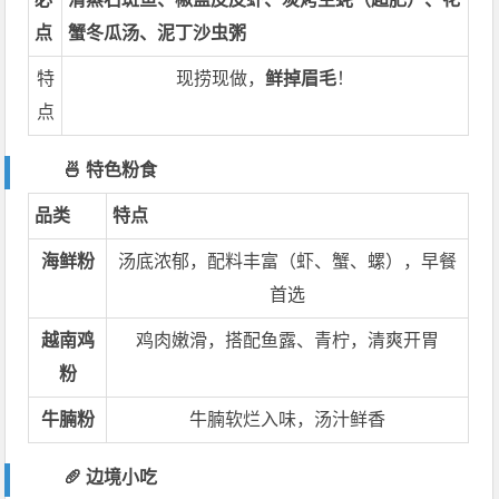
点
蟹冬瓜汤、泥丁沙虫粥
特
现捞现做，
鲜掉眉毛
！
点
🍜 特色粉食
品类
特点
海鲜粉
汤底浓郁，配料丰富（虾、蟹、螺），早餐
首选
越南鸡
鸡肉嫩滑，搭配鱼露、青柠，清爽开胃
粉
牛腩粉
牛腩软烂入味，汤汁鲜香
🥖 边境小吃