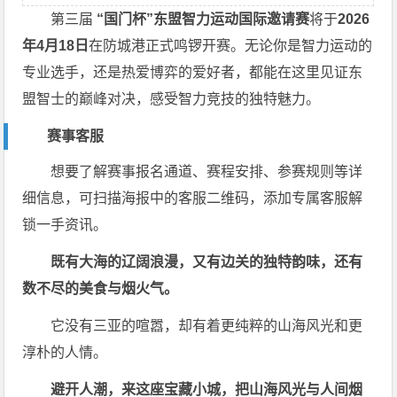
第三届
“国门杯”东盟智力运动国际邀请赛
将于
2026
年4月18日
在防城港正式鸣锣开赛。无论你是智力运动的
专业选手，还是热爱博弈的爱好者，都能在这里见证东
盟智士的巅峰对决，感受智力竞技的独特魅力。
赛事客服
想要了解赛事报名通道、赛程安排、参赛规则等详
细信息，可扫描海报中的客服二维码，添加专属客服解
锁一手资讯。
既有大海的辽阔浪漫，又有边关的独特韵味，还有
数不尽的美食与烟火气。
它没有三亚的喧嚣，却有着更纯粹的山海风光和更
淳朴的人情。
避开人潮，来这座宝藏小城，把山海风光与人间烟