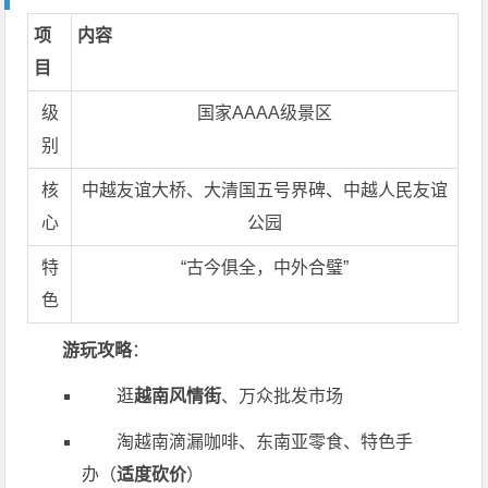
项
内容
目
级
国家AAAA级景区
别
核
中越友谊大桥、大清国五号界碑、中越人民友谊
心
公园
特
“古今俱全，中外合璧”
色
游玩攻略
：
逛
越南风情街
、万众批发市场
淘越南滴漏咖啡、东南亚零食、特色手
办（
适度砍价
）