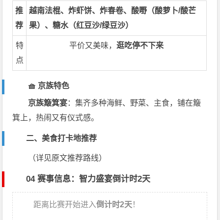
推
越南法棍、炸虾饼、炸春卷、酸嘢（酸萝卜/酸芒
荐
果）、糖水（红豆沙/绿豆沙）
特
平价又美味，
逛吃停不下来
点
🧺 京族特色
京族簸箕宴
：集齐多种海鲜、野菜、主食，铺在簸
箕上，热闹又有仪式感。
二、美食打卡地推荐
（详见原文推荐路线）
04 赛事信息：智力盛宴倒计时2天
距离比赛开始进入
倒计时2天
！