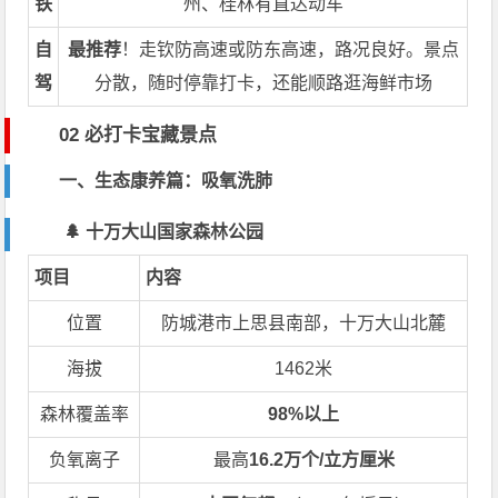
铁
州、桂林有直达动车
自
最推荐
！走钦防高速或防东高速，路况良好。景点
驾
分散，随时停靠打卡，还能顺路逛海鲜市场
02 必打卡宝藏景点
一、生态康养篇：吸氧洗肺
🌲 十万大山国家森林公园
项目
内容
位置
防城港市上思县南部，十万大山北麓
海拔
1462米
森林覆盖率
98%以上
负氧离子
最高
16.2万个/立方厘米