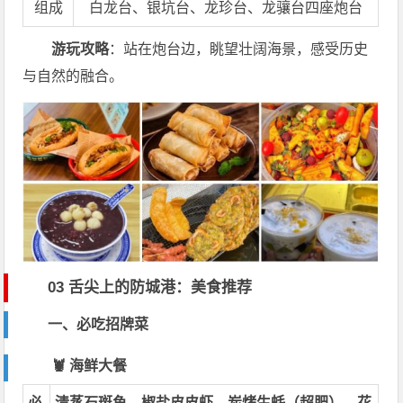
组成
白龙台、银坑台、龙珍台、龙骧台四座炮台
游玩攻略
：站在炮台边，眺望壮阔海景，感受历史
与自然的融合。
03 舌尖上的防城港：美食推荐
一、必吃招牌菜
🦞 海鲜大餐
必
清蒸石斑鱼、椒盐皮皮虾、
炭烤生蚝
（超肥）、花