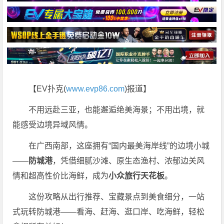
【EV扑克(
www.evp86.com
)报道】
不用远赴三亚，也能邂逅绝美海景；不用出境，就
能感受边境异域风情。
在广西南部，这座拥有“国内最美海岸线”的边境小城
——
防城港
，凭借细腻沙滩、原生态渔村、浓郁边关风
情和超高性价比海鲜，成为
小众旅行天花板
。
这份攻略从出行推荐、宝藏景点到美食细分，一站
式玩转防城港——看海、赶海、逛口岸、吃海鲜，轻松