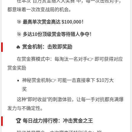
在本次“百万赏金猎人大奖赛”中，每一次击败对手，
都意味着一次改变战局的机会。
🎯
最高单次赏金高达 $100,000！
🎯
多达10份顶级赏金等待猎人争夺！
🔥 赏金机制：击败即奖励
在赏金赛模式中：每淘汰一名对手👉 即可获得对应
赏金奖励
神秘赏金机制👉 可能一击直接拿下 $10万大
奖
这种“即时收益”的刺激体验，让每一手对抗都充满爆
发力与不确定性。
🏆 每日战力排行榜：冲击赏金之王