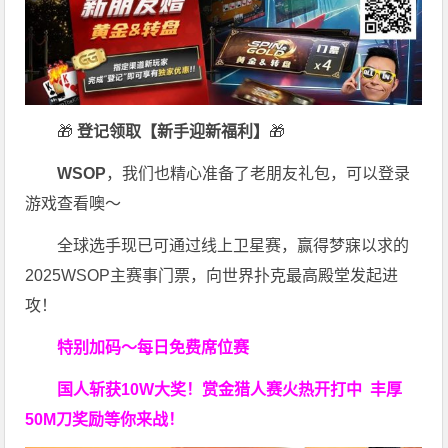
🎁
登记领取【新手迎新福利】
🎁
WSOP
，我们也精心准备了老朋友礼包，可以登录
游戏查看噢～
全球选手现已可通过线上卫星赛，赢得梦寐以求的
2025WSOP主赛事门票，向世界扑克最高殿堂发起进
攻！
特别加码～每日免费席位赛
国人斩获
10W
大奖！
赏金猎人赛火热开打中 丰厚
50M刀奖励等你来战！