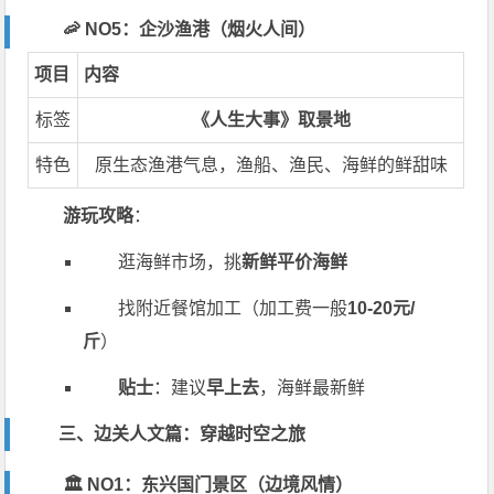
🦐 NO5：企沙渔港（烟火人间）
项目
内容
标签
《人生大事》取景地
特色
原生态渔港气息，渔船、渔民、海鲜的鲜甜味
游玩攻略
：
逛海鲜市场，挑
新鲜平价海鲜
找附近餐馆加工（加工费一般
10-20元/
斤
）
贴士
：建议
早上去
，海鲜最新鲜
三、边关人文篇：穿越时空之旅
🏛️ NO1：东兴国门景区（边境风情）