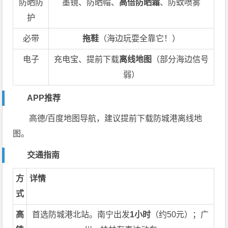
防晒防
墨镜、防晒帽、
高倍防晒霜
、防蚊喷雾
护
必带
拖鞋
（海边玩耍全靠它！）
电子
充电宝、提前下载
离线地图
（部分海边信号
弱）
APP推荐
高德/百度地图导航，建议提前下载防城港离线地
图。
交通指南
方
详情
式
高
首选防城港北站。南宁出发
1小时
（约50元）；广