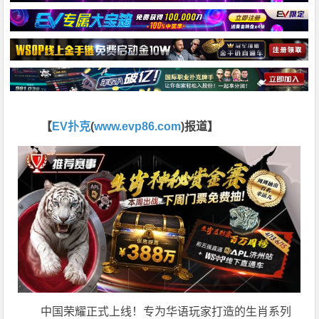
【
EV扑克
(
www.evp86.com
)报道】
中国荣耀正式上线！专为华语玩家打造的生肖系列