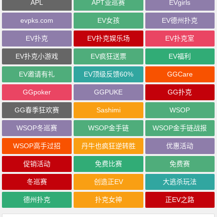
APL
APT亚巡赛
EVgirls
evpks.com
EV女孩
EV德州扑克
EV扑克
EV扑克娱乐场
EV扑克室
EV扑克小游戏
EV疯狂送票
EV福利
EV邀请有礼
EV顶级反馈60%
GGCare
GGpoker
GGPUKE
GG扑克
GG春季狂欢赛
Sashimi
WSOP
WSOP冬巡赛
WSOP金手链
WSOP金手链战报
WSOP高手过招
丹牛也疯狂逆转胜
优惠活动
促销活动
免费比赛
免费赛
冬巡赛
创造正EV
大逃杀玩法
德州扑克
扑克女神
正EV之路