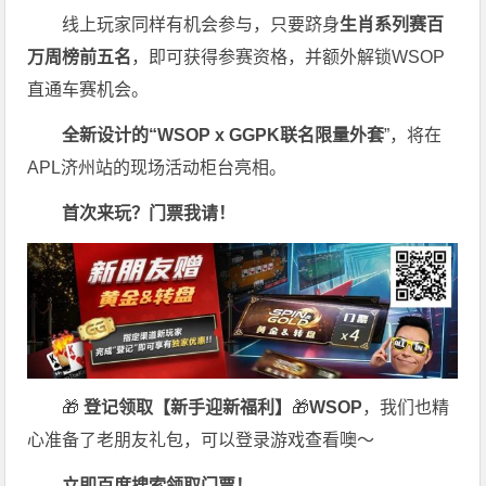
线上玩家同样有机会参与，只要跻身
生肖系列赛百
万周榜前五名
，即可获得参赛资格，并额外解锁WSOP
直通车赛机会。
全新设计的“
WSOP x GGPK
联名限量外套
”，将在
APL济州站的现场活动柜台亮相。
首次来玩？门票我请！
🎁
登记领取【新手迎新福利】
🎁
WSOP
，我们也精
心准备了老朋友礼包，可以登录游戏查看噢～
立即百度搜索领取门票！