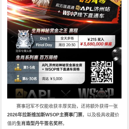
赛事冠军不仅能收获丰厚奖励，还将额外获得一张
2026
年拉斯维加斯
WSOP
主赛事门票
，以及极具收藏价
值的
生肖造型丹牛签名奖杯
。