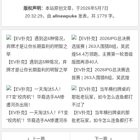
版权声明：
本站原创文章，于2026年5月7日
20:32:29
，由
allnewpuke
发表，共 1779 字。
【EV扑克】遇到这6种情况，弃
牌才是让你长期盈利的明智之举
【EV扑克】2026IPG总决赛选
拔赛 | 263人围猎B组，吴武煌
54.4万领跑，主赛第一轮晋级版
图再添40人
【EV扑克】一天淘汰5人！FT变
【EV扑克】当年横扫牌桌的那
“绞肉机”！华裔选手AA惨遭河杀
批老玩家，如今怎么连鱼都打不
出局！
过了
上一篇
下一篇