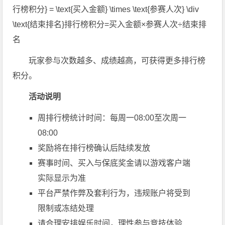
行榜积分} = \text{买入金额} \times \text{参赛人次} \div
\text{结束排名}
排行榜积分
=
买入金额
×
参赛人次
÷
结束排
名
玩家参与次数越多、成绩越高，可获得更多排行榜
积分。
活动说明
周排行榜统计时间：每周一08:00至次周一
08:00
奖励将在排行榜确认后陆续发放
赛事时间、买入与保底奖金请以游戏客户端
实际显示为准
平台严禁作弊及套利行为，违规账户将受到
限制或冻结处理
请合理安排娱乐时间，理性参与竞技体验