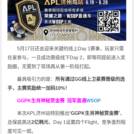
5月17日还会迎来关键的线上Day 1赛事，玩家只需
在家参与，一旦成功晋级线下Day 2，即等同提前进入奖
励圈，无需到了现场再从第一阶段打起。
最具吸引力的是：
所有通过
GG
线上卫星赛晋级的选
手，主赛奖励统一加码
10%
！
GGPK生肖神秘赏金赛
冠军直通
WSOP
本次APL济州站特别推出“
GGPK
生肖神秘赏金赛
”，
总保底高达
2
亿韩元
，Day 1设置四个Flight，竞争激烈程
度可见一斑。