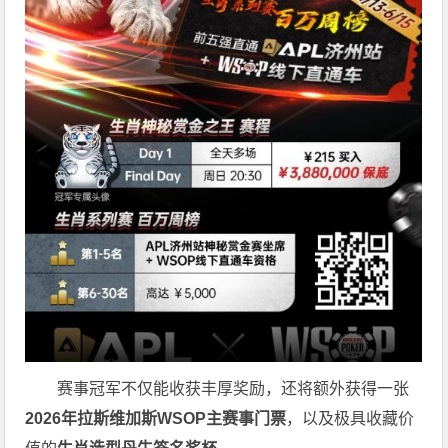
赛事冠军不仅能收获丰厚奖励，还将额外获得一张
2026
年拉斯维加斯
WSOP
主赛事门票
，以及极具收藏价