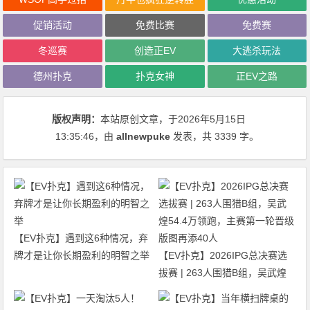
促销活动
免费比赛
免费赛
冬巡赛
创造正EV
大逃杀玩法
德州扑克
扑克女神
正EV之路
版权声明：
本站原创文章，于2026年5月15日
13:35:46
，由
allnewpuke
发表，共 3339 字。
【EV扑克】遇到这6种情况，弃
牌才是让你长期盈利的明智之举
【EV扑克】2026IPG总决赛选
拔赛 | 263人围猎B组，吴武煌
54.4万领跑，主赛第一轮晋级版
图再添40人