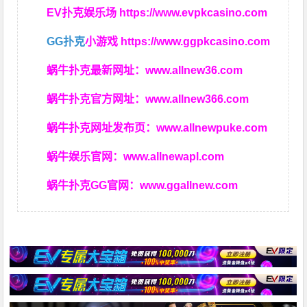
EV扑克娱乐场
https://www.evpkcasino.com
GG扑克
小游戏
https://www.ggpkcasino.com
蜗牛扑克最新网址：
www.allnew36.com
蜗牛扑克官方网址：
www.allnew366.com
蜗牛扑克网址发布页：
www.allnewpuke.com
蜗牛娱乐官网：
www.allnewapl.com
蜗牛扑克GG官网：
www.ggallnew.com