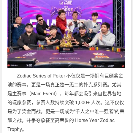
Zodiac Series of Poker 不仅仅是一场拥有巨额奖金
池的赛事，更是一场真正独一无二的扑克系列赛。尤其
是主赛事（Main Event），每年都会吸引来自世界各地
的玩家参赛，参赛人数持续突破 1,000+ 人次。这不仅仅
是为了奖金而战，更是一场成为“千人之中唯一强者”的荣
耀之战，并争夺象征至高荣誉的 Horse Year Zodiac
Trophy。