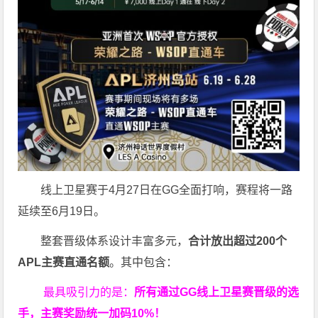
线上卫星赛于4月27日在GG全面打响，赛程将一路
延续至6月19日。
整套晋级体系设计丰富多元，
合计放出
超过200个
APL主赛直通名额
。其中包含：
最具吸引力的是：
所有通过
GG
线上卫星赛晋级的选
手，主赛奖励统一加码
10%
！