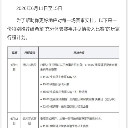
2026年6月11日至15日
为了帮助你更好地应对每一场赛事安排，以下是一
份特别推荐给希望“充分体验赛事并尽情投入比赛”的玩家
行程计划。