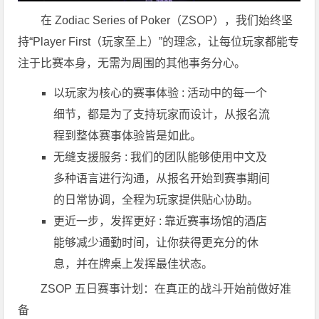
在 Zodiac Series of Poker（ZSOP），我们始终坚
持“Player First（玩家至上）”的理念，让每位玩家都能专
注于比赛本身，无需为周围的其他事务分心。
以玩家为核心的赛事体验 : 活动中的每一个
细节，都是为了支持玩家而设计，从报名流
程到整体赛事体验皆是如此。
无缝支援服务 : 我们的团队能够使用中文及
多种语言进行沟通，从报名开始到赛事期间
的日常协调，全程为玩家提供贴心协助。
更近一步，发挥更好 : 靠近赛事场馆的酒店
能够减少通勤时间，让你获得更充分的休
息，并在牌桌上发挥最佳状态。
ZSOP 五日赛事计划：在真正的战斗开始前做好准
备