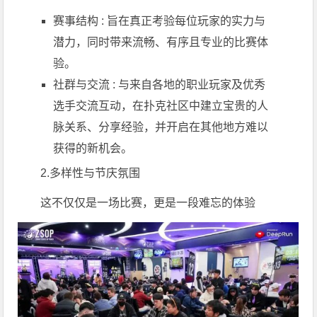
赛事结构 : 旨在真正考验每位玩家的实力与
潜力，同时带来流畅、有序且专业的比赛体
验。
社群与交流 : 与来自各地的职业玩家及优秀
选手交流互动，在扑克社区中建立宝贵的人
脉关系、分享经验，并开启在其他地方难以
获得的新机会。
2.多样性与节庆氛围
这不仅仅是一场比赛，更是一段难忘的体验