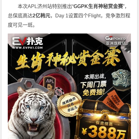
本次APL济州站特别推出“
GGPK
生肖神秘赏金赛
”，
总保底高达
2
亿韩元
，Day 1设置四个Flight，竞争激烈程
度可见一斑。