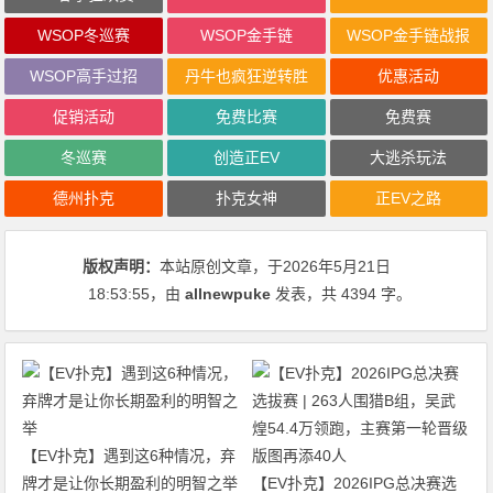
WSOP冬巡赛
WSOP金手链
WSOP金手链战报
WSOP高手过招
丹牛也疯狂逆转胜
优惠活动
促销活动
免费比赛
免费赛
冬巡赛
创造正EV
大逃杀玩法
德州扑克
扑克女神
正EV之路
版权声明：
本站原创文章，于2026年5月21日
18:53:55
，由
allnewpuke
发表，共 4394 字。
【EV扑克】遇到这6种情况，弃
牌才是让你长期盈利的明智之举
【EV扑克】2026IPG总决赛选