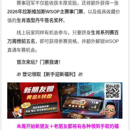
赛事冠军不仅能收获丰厚奖励，还将额外获得一张
2026
年拉斯维加斯
WSOP
主赛事门票
，以及极具收藏价
值的
生肖造型丹牛签名奖杯
。
线上玩家同样有机会参与，只要跻身
生肖系列赛百
万周榜前五名
，即可获得参赛资格，并额外解锁WSOP
直通车赛机会。
首次来玩？门票我请！
🎁
登记领取【新手迎新福利】
🎁
本周开始新朋友＋老朋友都将有各种领到手软的福