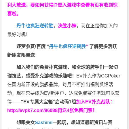
利大放送，要如何获得!?登入游戏中查看有没有收到惊
喜啦。
丹牛也疯狂逆转胜
，
决胜小妹
，现在正是你加入的
最好时机！
逐梦参赛!百度 “
丹牛也疯狂逆转胜
”
了解更多
活跃
新朋友限量送
加入我们的免费扑克游戏，和全球的牌手们一起切
磋技艺，感受扑克游戏的乐趣吧！
EV扑克作为GGPoker
在国内新开设的旗舰品牌，每月不断推出福利反馈活
动，现在只要成为EV新用户，达成免费赛任务就可以获
得——
"EV专属大宝箱"启动码1组
加入EV扑克战队：
http://evpk7.com/96088
再送4张免费门票！
想跟美女
Sashimi
一起玩，
想知道最新资讯与赛