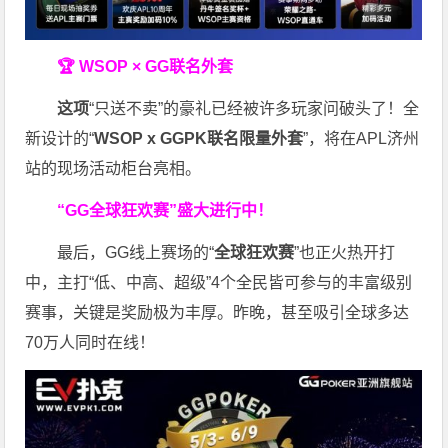
🏆 WSOP × GG联名外套
这项
“只送不卖”的豪礼已经被许多玩家问破头了！全
新设计的“
WSOP x GGPK
联名限量外套
”，将在APL济州
站的现场活动柜台亮相。
“GG全球狂欢赛”盛大进行中！
最后，GG线上赛场的“
全球狂欢赛
”也正火热开打
中，主打“低、中高、超级”4个全民皆可参与的丰富级别
赛事，关键是奖励极为丰厚。
昨晚，甚至吸引全球多达
70万人同时在线！