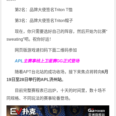
第2名：品牌大使签名Triton T恤
第3名：品牌大使签名Triton帽子
现在，你只需要选好自己的阵容，然后开始为比赛“
sweating”吧。祝你好运！
网页版游戏请扫码下面二维码参加
APL
主赛事线上卫星赛
GG正式登场
随着APT台北站的成功收场，接下来焦点将转向
6
月
19
日至
28
日举行的
APL
济州站
。
目前完整赛程表已出炉，十天的时间里，数十场不
同规格、不同玩法的赛事轮番登场。