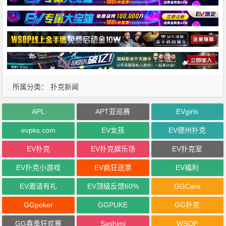
所属分类：
扑克新闻
APL
APT亚巡赛
EVgirls
evpks.com
EV女孩
EV德州扑克
EV扑克
EV扑克娱乐场
EV扑克室
EV扑克小游戏
EV疯狂送票
EV福利
EV邀请有礼
EV顶级反馈60%
GGCare
GGpoker
GGPUKE
GG扑克
GG春季狂欢赛
Sashimi
WSOP