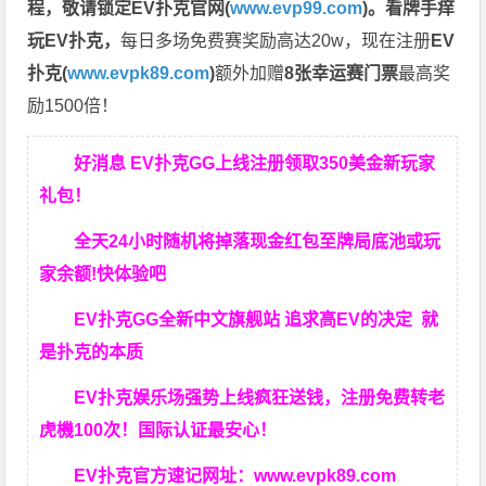
程，
敬请锁定EV扑克官网(
www.evp99.com
)。
看牌手痒
玩EV扑克，
每日多场免费赛奖励高达20w，现在注册
EV
扑克(
www.evpk89.com
)
额外加赠
8张幸运赛门票
最高奖
励1500倍！
好消息 EV扑克GG上线注册领取350美金新玩家
礼包！
全天24小时随机将掉落现金红包至牌局底池或玩
家余额!快体验吧
EV扑克GG
全新中文旗舰站
追求高EV
的决定
就
是扑克的本质
EV扑克娱乐场强势上线疯狂送钱，注册免费转老
虎機100次！国际认证最安心！
EV扑克官方速记网址：
www.evpk89.com