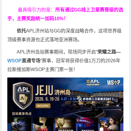
最具吸引力的是：
所有通过
GG
线上卫星赛晋级的选
手，主赛奖励统一加码
10%
！
依托
APL济州站与GG的深度战略合作，这项世界级
顶级赛事资源也正式落地亚洲赛场。
APL济州岛站赛事期间，现场同步开启“
荣耀之路
—
WSOP
直通专场
”赛事，冠军将获得价值1万刀的2026年
拉斯维加斯WSOP主赛门票一张！