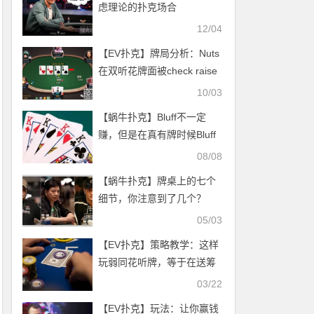
虑理论的扑克场合
12/04
【EV扑克】牌局分析：Nuts
在双听花牌面被check raise
10/03
【蜗牛扑克】Bluff不一定
赚，但是在真有牌时候Bluff
能赚更多
08/08
【蜗牛扑克】牌桌上的七个
细节，你注意到了几个？
05/03
【EV扑克】策略教学：这样
玩弱同花听牌，等于在送筹
码！
03/22
【EV扑克】玩法：让你赢钱