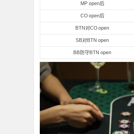
MP open后
CO open后
BTN对CO open
SB对BTN open
BB防守BTN open