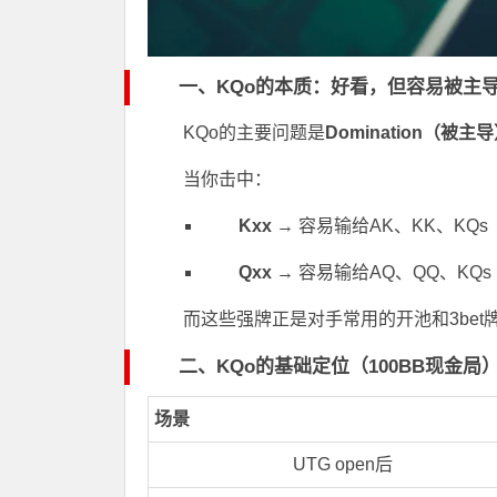
一、KQo的本质：好看，但容易被主
KQo的主要问题是
Domination（被主
当你击中：
Kxx
→ 容易输给AK、KK、KQs
Qxx
→ 容易输给AQ、QQ、KQs
而这些强牌正是对手常用的开池和3bet
二、KQo的基础定位（100BB现金局
场景
UTG open后