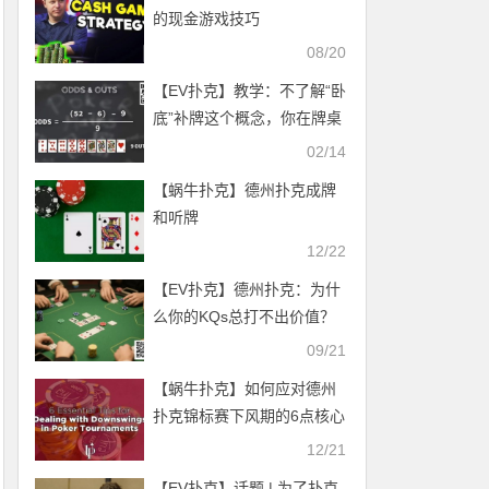
的现金游戏技巧
08/20
【EV扑克】教学：不了解“卧
底”补牌这个概念，你在牌桌
难挣大钱！
02/14
【蜗牛扑克】德州扑克成牌
和听牌
12/22
【EV扑克】德州扑克：为什
么你的KQs总打不出价值？
99%的玩家都犯了这一步错
09/21
【蜗牛扑克】如何应对德州
扑克锦标赛下风期的6点核心
建议（一）
12/21
【EV扑克】话题 | 为了扑克