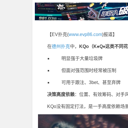
【EV扑克(
www.evp86.com
)报道】
在
德州扑克
中，
KQo（K♠Q♦这类不同
明显强于大量垃圾牌
但面对强范围时经常被压制
可用于跟注、3bet、甚至弃牌
决策高度依赖
：位置、有效筹码、对手
KQo没有固定打法，是一手高度依赖场