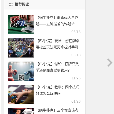
推荐阅读
【蜗牛扑克】向筹码大户诈
唬——五种最差的诈唬术
05/16
【EV扑克】玩法：想在牌桌
用松凶玩法死死拿捏对手可
用这招！
06/13
【EV扑克】​讨论 | 打牌靠数
学还是靠直觉更管用？
11/26
【EV扑克】教学：四个技巧
教你怎么玩短码
01/26
【蜗牛扑克】三个你应该考