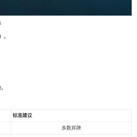
导
导）
。
牌。
）
标准建议
多数弃牌