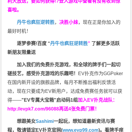
利大放送，要如何获得!?登入游戏中查看有没有收到惊
喜啦。
丹牛也疯狂逆转胜
，
决胜小妹
，现在正是你加入的
最好时机！
逐梦参赛!百度 “
丹牛也疯狂逆转胜
”
了解更多
活跃
新朋友限量送
加入我们的免费扑克游戏，和全球的牌手们一起切
磋技艺，感受扑克游戏的乐趣吧！
EV扑克作为GGPoker
在国内新开设的旗舰品牌，每月不断推出福利反馈活
动，现在只要成为EV新用户，达成免费赛任务就可以获
得——
"EV专属大宝箱"启动码1组
加入EV扑克战队：
http://evpk7.com/96088
再送4张免费门票！
想跟美女
Sashimi
一起玩，
想知道最新资讯与赛
程，
敬请锁定EV扑克官网(
www.evp99.com
)。
看牌手痒