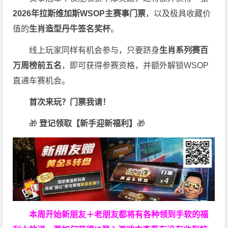
2026
年拉斯维加斯
WSOP
主赛事门票
，以及极具收藏价
值的
生肖造型丹牛签名奖杯
。
线上玩家同样有机会参与，只要跻身
生肖系列赛百
万周榜前五名
，即可获得参赛资格，并额外解锁WSOP
直通车赛机会。
首次来玩？门票我请！
🎁
登记领取【新手迎新福利】
🎁
本周开始新朋友＋老朋友都将有各种领到手软的福