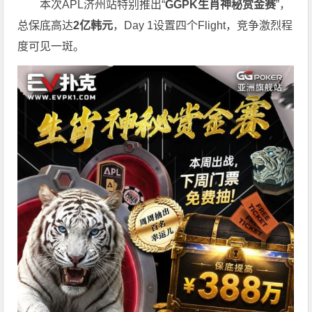
本次APL济州站特别推出“
GGPK
生肖神秘赏金赛
”，
总保底高达
2
亿韩元
，Day 1设置四个Flight，竞争激烈程
度可见一斑。