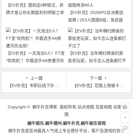
【EV扑克】遇到这6种情况，弃
牌才是让你长期盈利的明智之举
【EV扑克】2026IPG总决赛选
拔赛 | 263人围猎B组，吴武煌
54.4万领跑，主赛第一轮晋级版
图再添40人
【EV扑克】一天淘汰5人！FT变
【EV扑克】当年横扫牌桌的那
“绞肉机”！华裔选手AA惨遭河杀
批老玩家，如今怎么连鱼都打不
出局！
过了
上一篇
下一篇
【EV扑克】专职玩线下扑克能不能赚到理想收入？
【EV扑克】范围上限被卡住：为什么你读懂了对手，却总是不敢下注？
文
章
Copyright © 蜗牛扑克博客 版权所有
站点地图
百度地图
谷歌地
导
图
航
蜗牛娱乐,蜗牛德州,蜗牛扑克,蜗牛娱乐官网
蜗牛扑克是亚洲最具人气线上专业德扑平台，客户及游戏的安全