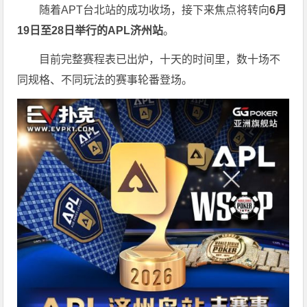
随着APT台北站的成功收场，接下来焦点将转向
6
月
19
日至
28
日举行的
APL
济州站
。
目前完整赛程表已出炉，十天的时间里，数十场不
同规格、不同玩法的赛事轮番登场。