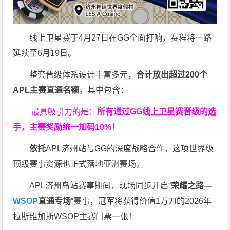
线上卫星赛于4月27日在GG全面打响，赛程将一路
延续至6月19日。
整套晋级体系设计丰富多元，
合计放出
超过200个
APL主赛直通名额
。其中包含：
最具吸引力的是：
所有通过
GG
线上卫星赛晋级的选
手，主赛奖励统一加码
10%
！
依托
APL济州站与GG的深度战略合作，这项世界级
顶级赛事资源也正式落地亚洲赛场。
APL济州岛站赛事期间，现场同步开启“
荣耀之路
—
WSOP
直通专场
”赛事，冠军将获得价值1万刀的2026年
拉斯维加斯WSOP主赛门票一张！