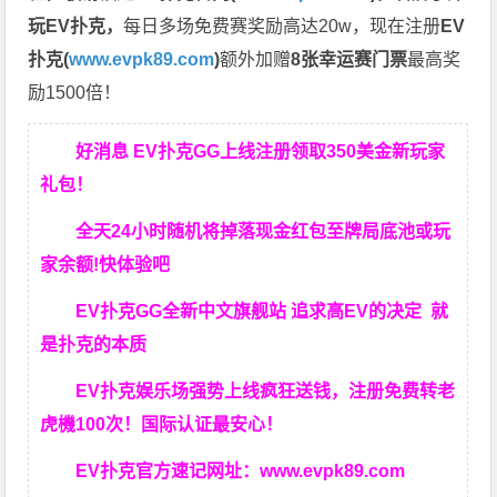
玩EV扑克，
每日多场免费赛奖励高达20w，现在注册
EV
扑克(
www.evpk89.com
)
额外加赠
8张幸运赛门票
最高奖
励1500倍！
好消息 EV扑克GG上线注册领取350美金新玩家
礼包！
全天24小时随机将掉落现金红包至牌局底池或玩
家余额!快体验吧
EV扑克GG
全新中文旗舰站
追求高EV
的决定
就
是扑克的本质
EV扑克娱乐场强势上线疯狂送钱，注册免费转老
虎機100次！国际认证最安心！
EV扑克官方速记网址：
www.evpk89.com