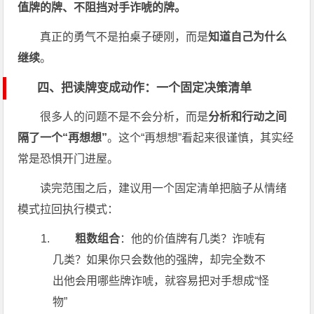
值牌的牌、不阻挡对手诈唬的牌。
真正的勇气不是拍桌子硬刚，而是
知道自己为什么
继续
。
四、把读牌变成动作：一个固定决策清单
很多人的问题不是不会分析，而是
分析和行动之间
隔了一个“再想想”
。这个“再想想”看起来很谨慎，其实经
常是恐惧开门进屋。
读完范围之后，建议用一个固定清单把脑子从情绪
模式拉回执行模式：
粗数组合
：他的价值牌有几类？诈唬有
几类？如果你只会数他的强牌，却完全数不
出他会用哪些牌诈唬，就容易把对手想成“怪
物”