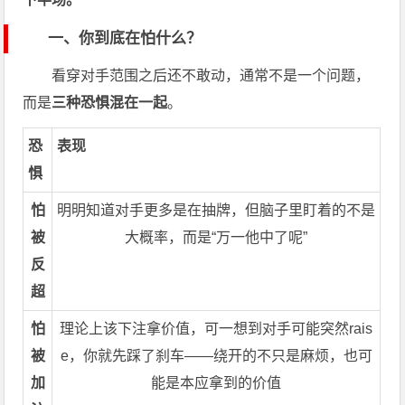
一、你到底在怕什么？
看穿对手范围之后还不敢动，通常不是一个问题，
而是
三种恐惧混在一起
。
恐
表现
惧
怕
明明知道对手更多是在抽牌，但脑子里盯着的不是
被
大概率，而是“万一他中了呢”
反
超
怕
理论上该下注拿价值，可一想到对手可能突然rais
被
e，你就先踩了刹车——绕开的不只是麻烦，也可
加
能是本应拿到的价值