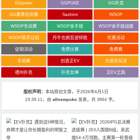
GGpoker
GGPUKE
GG扑克
GG春季狂欢赛
Sashimi
WSOP
WSOP冬巡赛
WSOP金手链
WSOP金手链战报
WSOP高手过招
丹牛也疯狂逆转胜
优惠活动
促销活动
免费比赛
免费赛
冬巡赛
创造正EV
大逃杀玩法
德州扑克
扑克女神
正EV之路
版权声明：
本站原创文章，于2026年6月1日
19:39:11
，由
allnewpuke
发表，共 3864 字。