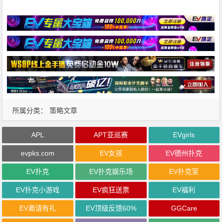
所属分类：
策略文章
APL
APT亚巡赛
EVgirls
evpks.com
EV女孩
EV德州扑克
EV扑克
EV扑克娱乐场
EV扑克室
EV扑克小游戏
EV疯狂送票
EV福利
EV邀请有礼
EV顶级反馈60%
GGCare