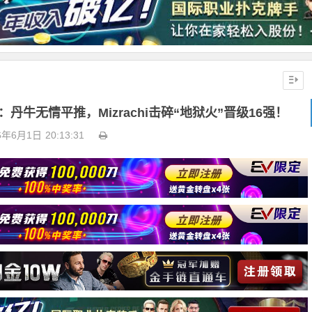
赛：丹牛无情平推，Mizrachi击碎“地狱火”晋级16强！
6年6月1日
20:13:31