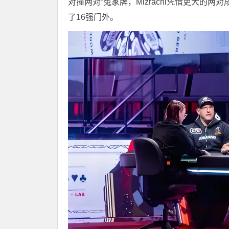
对撞两对”冤家牌，Mizrachi凭借更大的两
了16强门外。