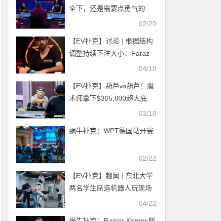
全下，还是需要点勇气的
02/20
【EV扑克】讨论 | 根据结构
调整持续下注大小：Faraz
Jaka 的课程
04/10
【EV扑克】葫芦vs葫芦！魔
术师拿下$305,800超大底
池！
03/10
蜗牛扑克：WPT德国站开赛
02/22
【EV扑克】趣闻 | 东北大学
两名学生制造机器人玩现场
扑克以改进仓库中的机器人
04/22
算法
蜗牛扑克：Rainer Kempe斩