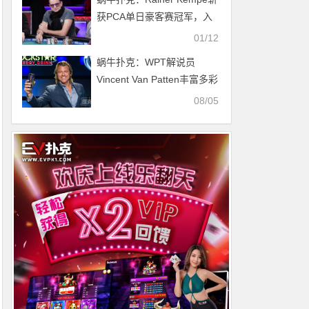
获PCA单日豪客赛冠军，入
账$908,100
01/12
蜗牛扑克：WPT解说员
Vincent Van Patten丰富多彩
的职业生涯
08/05