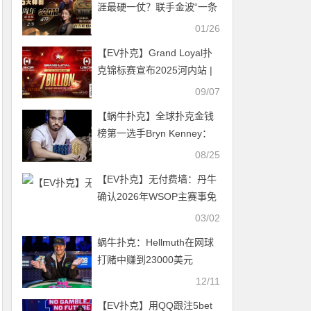
涯最硬一仗？联手金波“一条
命”出战【第六届GG大师争
01/26
霸赛】！
【EV扑克】Grand Loyal扑
克锦标赛宣布2025河内站 |
开幕赛保底70亿越南盾，由
09/07
USOP倾力支持
【蜗牛扑克】全球扑克金钱
榜第一选手Bryn Kenney：
2.5亿美元的职业累积奖金是
08/25
有可能的
【EV扑克】无付费墙：丹牛
确认2026年WSOP主赛事免
费直播
03/02
蜗牛扑克：Hellmuth在网球
打赌中赚到23000美元
12/11
【EV扑克】用QQ跟注5bet