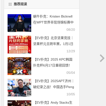
推荐阅读
蜗牛扑克：Kristen Bicknell
在WPT世界非现场锦标赛中
取得两场胜利
08/20
【EV扑克】北京坚果竞技｜
坚果杯元旦跨年赛，1月1日
与您一起辞旧迎新！
12/29
【EV扑克】2025 KPC韩国
扑克杯6月17日重磅回馈！
总保底飙升至13.6亿KRW!
05/04
【EV扑克】2025APT济州｜
破纪录之战！中国选手Peng
Zhou领跑主赛最终48强！
10/05
【EV扑克】Andy Stacks生