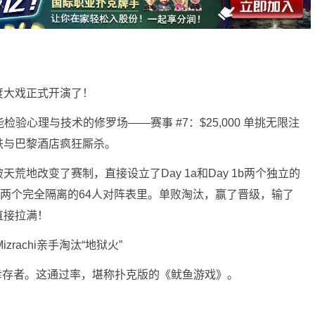
度大戏正式开演了！
验心理与技术的修罗场——赛事 #7：$25,000 单挑无限注
铁与巴黎酒店疯狂厮杀。
荒地改变了赛制，直接设立了Day 1a和Day 1b两个独立的
进两个完全隔离的64人对阵表里。单败淘汰，赢了晋级，输了
直接拉满！
zrachi亲手淘汰“地狱火”
8位幸存者。这通过率，堪称扑克版的《鱿鱼游戏》。