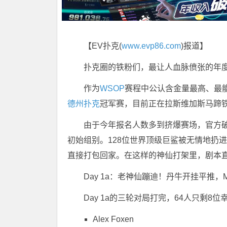
【EV扑克(
www.evp86.com
)报道】
扑克圈的铁粉们，最让人血脉偾张的年
作为
WSOP
赛程中公认含金量最高、最能检
德州扑克
冠军赛，目前正在拉斯维加斯马蹄
由于今年报名人数多到挤爆赛场，官方破天
初始组别。128位世界顶级巨鲨被无情地扔
直接打包回家。在这样的神仙打架里，剧本
Day 1a：老神仙蹦迪！丹牛开挂平推，Mi
Day 1a的三轮对局打完，64人只剩
Alex Foxen