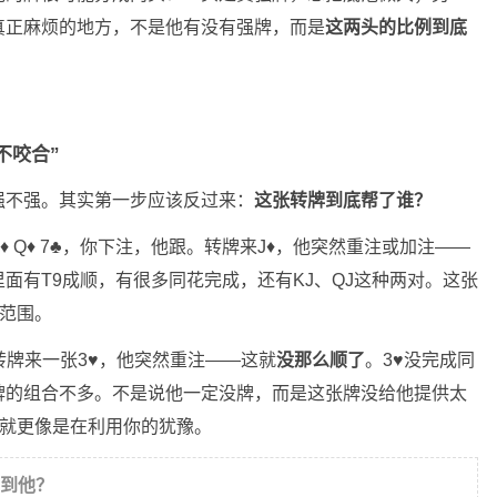
真正麻烦的地方，不是他有没有强牌，而是
这两头的比例到底
不咬合”
强不强。其实第一步应该反过来：
这张转牌到底帮了谁？
 Q♦ 7♣，你下注，他跟。转牌来J♦，他突然重注或加注——
面有T9成顺，有很多同花完成，还有KJ、QJ这种两对。这张
的范围。
，转牌来一张3♥，他突然重注——这就
没那么顺了
。3♥没完成同
牌的组合不多。不是说他一定没牌，而是这张牌没给他提供太
注就更像是在利用你的犹豫。
到他？