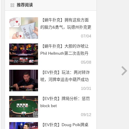
推荐阅读
【蜗牛扑克】拥有这些方面
的脑力&勇气，玩德州扑克更
易成功
07/04
【蜗牛扑克】大胆的诈唬让
Phil Hellmuth第二次击败丹
牛
05/08
【EV扑克】玩法：两对转诈
唬，河牌幸运击中葫芦成功
夺池
10/31
【EV扑克】牌局分析：惩罚
block bet
09/12
【EV扑克】Doug Polk牌桌