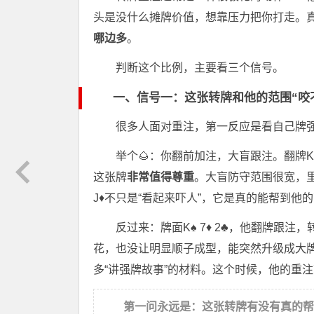
头是没什么摊牌价值，想靠压力把你打走。
哪边多
。
判断这个比例，主要看三个信号。
一、信号一：这张转牌和他的范围“咬
很多人面对重注，第一反应是看自己牌
举个🌰：你翻前加注，大盲跟注。翻牌K♦
这张牌
非常值得尊重
。大盲防守范围很宽，里
J♦不只是“看起来吓人”，它是真的能帮到他
反过来：牌面K♠ 7♦ 2♣，他翻牌跟注
花，也没让明显顺子成型，能突然升级成大
多“讲强牌故事”的材料。这个时候，他的重
第一问永远是：这张转牌有没有真的帮