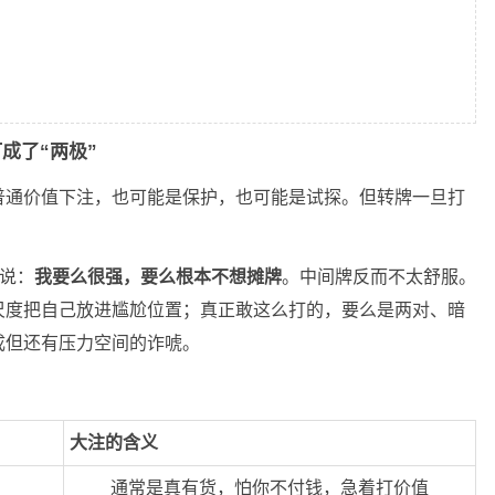
成了“两极”
普通价值下注，也可能是保护，也可能是试探。但转牌一旦打
。
在说：
我要么很强，要么根本不想摊牌
。中间牌反而不太舒服。
尺度把自己放进尴尬位置；真正敢这么打的，要么是两对、暗
成但还有压力空间的诈唬。
大注的含义
通常是真有货，怕你不付钱，急着打价值