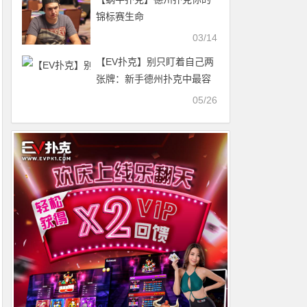
锦标赛生命
03/14
【EV扑克】别只盯着自己两
张牌：新手德州扑克中最容
易被忽略的“范围思维”
05/26