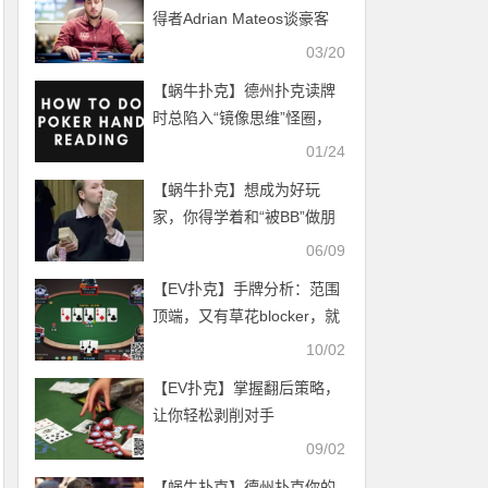
得者Adrian Mateos谈豪客
赛：其实就是一份普通工作
03/20
而已
【蜗牛扑克】德州扑克读牌
时总陷入“镜像思维”怪圈，
你是不是也这样？
01/24
【蜗牛扑克】想成为好玩
家，你得学着和“被BB”做朋
友
06/09
【EV扑克】手牌分析：范围
顶端，又有草花blocker，就
一定要call吗？
10/02
【EV扑克】掌握翻后策略，
让你轻松剥削对手
09/02
【蜗牛扑克】德州扑克你的