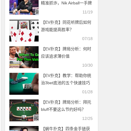
精准抓诈，Nik Airball一手牌
损失超68万
11/19
【EV扑克】同花听牌后如何
游戏能提高胜率？
07/18
【EV扑克】牌局分析：何时
应该追求薄价值
10/30
【EV扑克】教学：帮助你统
治3bet底池的五个快速技巧
01/28
【EV扑克】牌局分析：拜托
bluff不要这么节约好吗？
12/25
【蜗牛扑克】四条金手链获