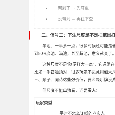
帮到了 → 先尊重
没帮到 → 再往下查
二、信号二：下注尺度是不是把范围打
半池、一半多一点，很多时候还可能是
到80%底池、满池，甚至超池，意义就变了
这种尺度不是“随便打大一点”，它通常
比如一手普通顶对，很多玩家不愿意用超大
三、顺子、同花这些强价值，要么是听牌没
但尺度不能单独看，还要
看人
：
玩家类型
平时不怎么诈唬的老实人