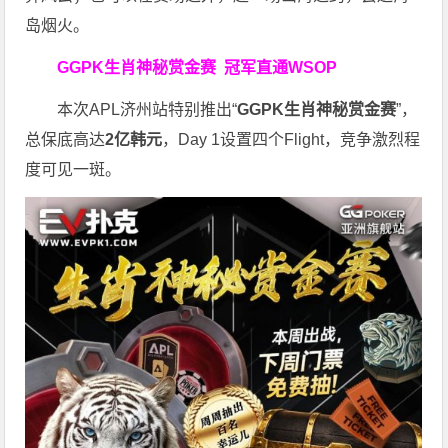
岛烟火。
GGPK生肖神秘赏金赛
冠军直通WSOP
本次APL济州站特别推出“
GGPK
生肖神秘赏金赛
”，
总保底高达
2
亿韩元
，Day 1设置四个Flight，竞争激烈程
度可见一斑。