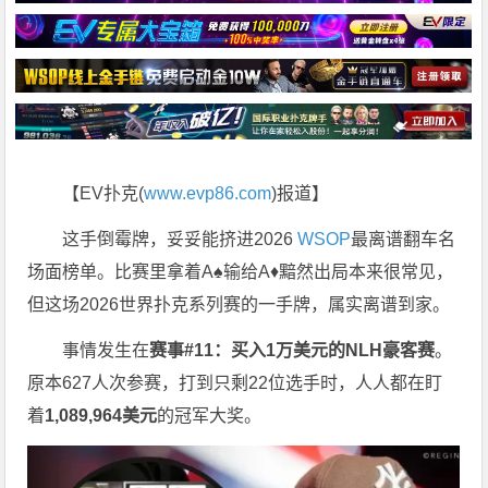
【EV扑克(
www.evp86.com
)报道】
这手倒霉牌，妥妥能挤进2026
WSOP
最离谱翻车名
场面榜单。比赛里拿着A♠输给A♦黯然出局本来很常见，
但这场2026世界扑克系列赛的一手牌，属实离谱到家。
事情发生在
赛事#11：买入1万美元的NLH豪客赛
。
原本627人次参赛，打到只剩22位选手时，人人都在盯
着
1,089,964美元
的冠军大奖。