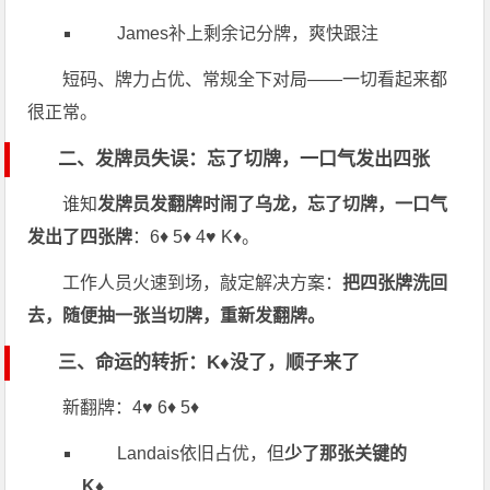
James补上剩余记分牌，爽快跟注
短码、牌力占优、常规全下对局——一切看起来都
很正常。
二、发牌员失误：忘了切牌，一口气发出四张
谁知
发牌员发翻牌时闹了乌龙，忘了切牌，一口气
发出了四张牌
：6♦ 5♦ 4♥ K♦。
工作人员火速到场，敲定解决方案：
把四张牌洗回
去，随便抽一张当切牌，重新发翻牌。
三、命运的转折：K♦没了，顺子来了
新翻牌：4♥ 6♦ 5♦
Landais依旧占优，但
少了那张关键的
K♦