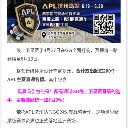
线上卫星赛于4月27日在GG全面打响，赛程将一路
延续至6月19日。
整套晋级体系设计丰富多元，
合计放出
超过200个
APL主赛直通名额
。其中包含：
最具吸引力的是：
所有通过
GG
线上卫星赛晋级的选
手，主赛奖励统一加码
10%
！
依托
APL济州站与GG的深度战略合作，这项世界级
顶级赛事资源也正式落地亚洲赛场。