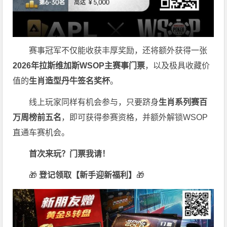
赛事冠军不仅能收获丰厚奖励，还将额外获得一张
2026
年拉斯维加斯
WSOP
主赛事门票
，以及极具收藏价
值的
生肖造型丹牛签名奖杯
。
线上玩家同样有机会参与，只要跻身
生肖系列赛百
万周榜前五名
，即可获得参赛资格，并额外解锁WSOP
直通车赛机会。
首次来玩？门票我请！
🎁
登记领取【新手迎新福利】
🎁