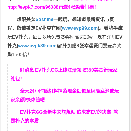
http://evpk7.com/96088
再送4张免费门票！
想跟美女
Sashimi
一起玩，
想知道最新资讯与赛
程，
敬请锁定EV扑克官网(
www.evp99.com
)。
看牌手痒
玩EV扑克，
每日多场免费赛奖励高达20w，现在注册
EV
扑克(
www.evpk89.com
)
额外加赠
8张幸运赛门票
最高奖
励1500倍！
好消息 EV扑克GG上线注册领取350美金新玩家
礼包！
全天24小时随机将掉落现金红包至牌局底池或玩
家余额!快体验吧
EV扑克GG
全新中文旗舰站
追求高EV
的决定
就
是扑克的本质