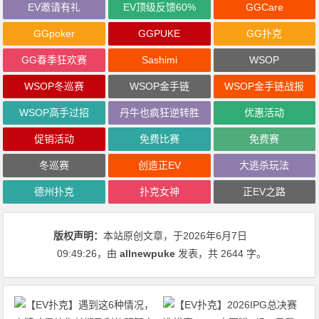
EV邀请有礼
EV顶级反馈60%
GGCare
GGpoker
GGPUKE
GG扑克
GG春季狂欢赛
Sashimi
WSOP
WSOP冬巡赛
WSOP金手链
WSOP金手链战报
WSOP高手过招
丹牛也疯狂逆转胜
优惠活动
促销活动
免费比赛
免费赛
冬巡赛
创造正EV
大逃杀玩法
德州扑克
扑克女神
正EV之路
版权声明：
本站原创文章，于2026年6月7日
09:49:26
，由
allnewpuke
发表，共 2644 字。