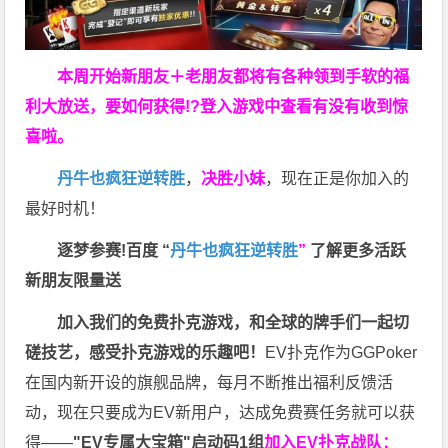
本周开始新朋友＋老朋友都将有各种领到手软的福
利大放送，要如何获得!?登入游戏中查看有没有收到惊
喜啦。
丹牛也疯狂逆转胜
，
决胜小妹
，现在正是你加入的
最好时机！
逐梦参赛!百度 “
丹牛也疯狂逆转胜
”
了解更多
活跃
新朋友限量送
加入我们的免费扑克游戏，和全球的牌手们一起切
磋技艺，感受扑克游戏的乐趣吧！
EV扑克作为GGPoker
在国内新开设的旗舰品牌，每月不断推出福利反馈活
动，现在只要成为EV新用户，达成免费赛任务就可以获
得——
"EV专属大宝箱"启动码1组
加入EV扑克战队：