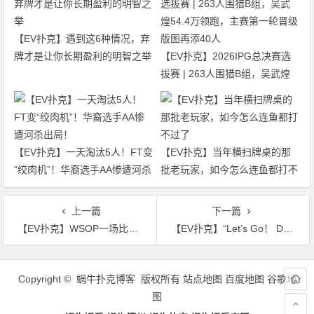
【EV扑克】遇到这6种情况，弃
牌才是让你长期盈利的明智之举
【EV扑克】2026IPG总决赛选
拔赛 | 263人围猎B组，吴武煌
54.4万领跑，主赛第一轮晋级版
图再添40人
【EV扑克】一天淘汰5人！FT变
【EV扑克】当年横扫牌桌的那
“绞肉机”！华裔选手AA惨遭河杀
批老玩家，如今怎么连鱼都打不
出局！
过了
上一篇
下一篇
【EV扑克】WSOP一场比赛两大名场面：发牌错误送走短码，Isildur1诈唬成功却主动弃牌
【EV扑克】“Let’s Go！ Dong Chen！”从1美元奇迹到4美元截胡：丹牛为何非抢到陈东不可？
文
章
Copyright © 蜗牛扑克博客 版权所有
站点地图
百度地图
谷歌地
导
图
航