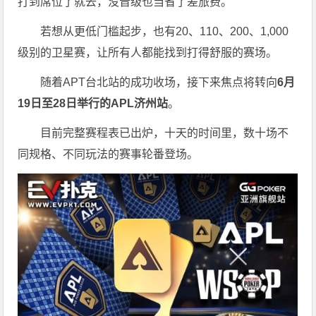
打到席位了就去，没晋级也当省了差旅费。
若想从更低门槛起步，也有20、110、200、1,000
级别的卫星赛，让所有人都能找到打得舒服的赛场。
随着APT台北站的成功收场，接下来焦点将转向
6
月
19
日至
28
日举行的
APL
济州站
。
目前完整赛程表已出炉，十天的时间里，数十场不
同规格、不同玩法的赛事轮番登场。