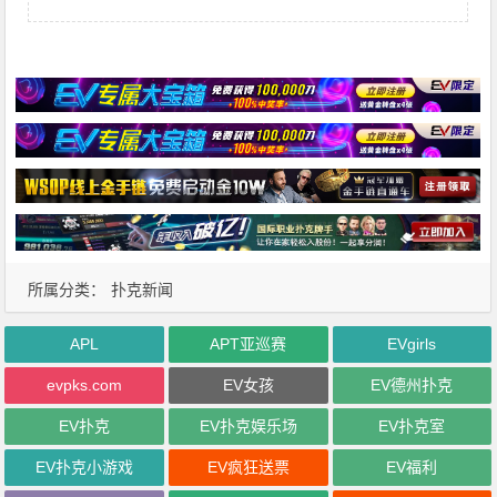
所属分类：
扑克新闻
APL
APT亚巡赛
EVgirls
evpks.com
EV女孩
EV德州扑克
EV扑克
EV扑克娱乐场
EV扑克室
EV扑克小游戏
EV疯狂送票
EV福利