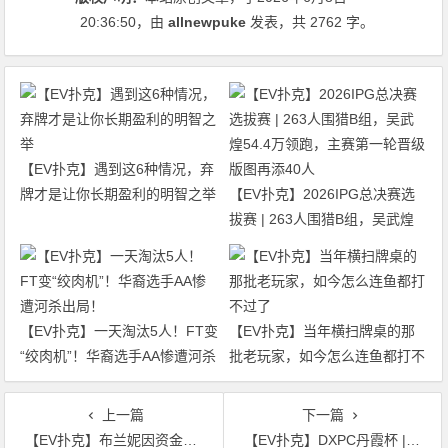
20:36:50
，由
allnewpuke
发表，共 2762 字。
【EV扑克】遇到这6种情况，弃
牌才是让你长期盈利的明智之举
【EV扑克】2026IPG总决赛选
拔赛 | 263人围猎B组，吴武煌
54.4万领跑，主赛第一轮晋级版
图再添40人
【EV扑克】一天淘汰5人！FT变
【EV扑克】当年横扫牌桌的那
“绞肉机”！华裔选手AA惨遭河杀
批老玩家，如今怎么连鱼都打不
出局！
过了
上一篇
下一篇
【EV扑克】布兰妮因资金合规问题被“请出局”，直播中断数分钟
【EV扑克】DXPC丹霞杯 | 主赛首轮共计224人次参赛52人晋级，刘永生/杨京达分别领跑C/D组