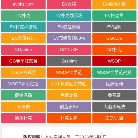
evpks.com
EV女孩
EV德州扑克
EV扑克
EV扑克娱乐场
EV扑克室
EV扑克小游戏
EV疯狂送票
EV福利
EV邀请有礼
EV顶级反馈60%
GGCare
GGpoker
GGPUKE
GG扑克
GG春季狂欢赛
Sashimi
WSOP
WSOP冬巡赛
WSOP金手链
WSOP金手链战报
WSOP高手过招
丹牛也疯狂逆转胜
优惠活动
促销活动
免费比赛
免费赛
冬巡赛
创造正EV
大逃杀玩法
德州扑克
扑克女神
正EV之路
版权声明：
本站原创文章，于2026年6月8日