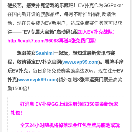
磋技艺，感受扑克游戏的乐趣吧！
EV扑克作为GGPoker
在国内新开设的旗舰品牌，每月不断推出福利反馈活
动，现在只要成为EV新用户，达成免费赛任务就可以获
得——
"EV专属大宝箱"启动码1组
加入EV扑克战队：
http://evpk7.com/96088
再送4张免费门票！
想跟美女
Sashimi
一起玩，
想知道最新资讯与赛
程，
敬请锁定EV扑克官网(
www.evp99.com
)。
看牌手痒
玩EV扑克，
每日多场免费赛奖励高达20w，现在注册
EV
扑克(
www.evpk89.com
)
额外加赠
8张幸运赛门票
最高奖
励1500倍！
好消息 EV扑克GG上线注册领取350美金新玩家
礼包！
全天24小时随机将掉落现金红包至牌局底池或玩