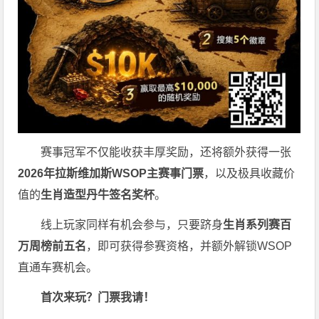
赛事冠军不仅能收获丰厚奖励，还将额外获得一张
2026
年拉斯维加斯
WSOP
主赛事门票
，以及极具收藏价
值的
生肖造型丹牛签名奖杯
。
线上玩家同样有机会参与，只要跻身
生肖系列赛百
万周榜前五名
，即可获得参赛资格，并额外解锁WSOP
直通车赛机会。
首次来玩？门票我请！