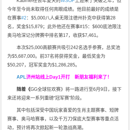
Kabrhel在去年夏天的
WSOP
上迎来了突破之年，但
今年至今尚未取得任何亮眼成绩。他目前最好的成绩是
在赛事
#2
：$5,000八人桌无限注德州扑克中获得第28
名，奖金$15,879；此外他还在赛事#15：$600底池限注
奥马哈深记分牌赛中排名第17，收获$7,461。
本次$25,000高额赛共吸引242名选手参赛，总奖池
为$5,687,000。前37名将获得奖金，最低奖金为
$50,207，冠军奖金为$1,286,285。
APL
济州站线上Day1开打
新朋友福利来了！
随着《
GG全球狂欢赛》将一路进行至6月9日，接下
来还将迎来一系列重磅“冠军赛”阶段。
其中包括深受中国玩家喜爱的生肖主题赛事、短牌
赛事、奥马哈赛事，以及千万刀保底大型赛事等重点活
动，预计将再次掀起新一轮激战高潮。