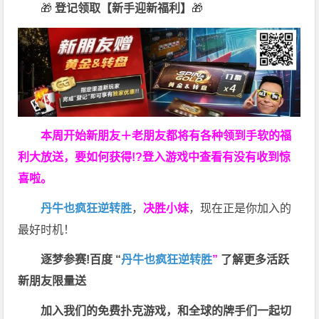
🎁
登记领取【新手迎新福利】
🎁
本周开始新朋友＋老朋友都将有各种领到手软的福
利大放送，要如何获得!?登入游戏中查看有没有收到惊
喜啦。
丹牛也疯狂逆转胜
，
决胜小妹
，现在正是你加入的
最好时机！
逐梦参赛!百度 “
丹牛也疯狂逆转胜
”
了解更多
活跃
新朋友限量送
加入我们的免费扑克游戏，和全球的牌手们一起切