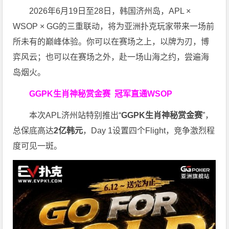
2026年6月19日至28日，韩国济州岛，APL ×
WSOP × GG的三重联动，将为亚洲扑克玩家带来一场前
所未有的巅峰体验。
你可以在赛场之上，以牌为刃，博
弈风云；也可以在赛场之外，赴一场山海之约，尝遍海
岛烟火。
GGPK生肖神秘赏金赛
冠军直通WSOP
本次APL济州站特别推出“
GGPK
生肖神秘赏金赛
”，
总保底高达
2
亿韩元
，Day 1设置四个Flight，竞争激烈程
度可见一斑。