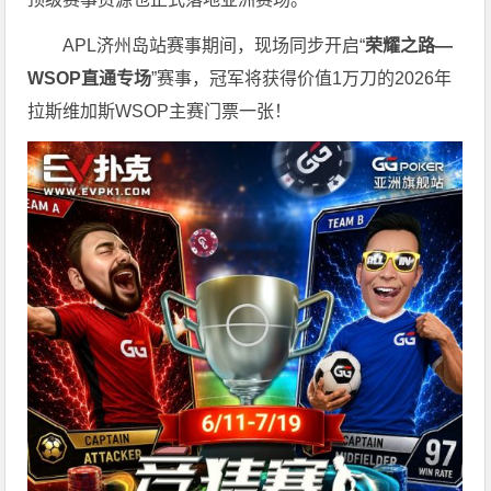
APL济州岛站赛事期间，现场同步开启“
荣耀之路
—
WSOP
直通专场
”赛事，冠军将获得价值1万刀的2026年
拉斯维加斯WSOP主赛门票一张！