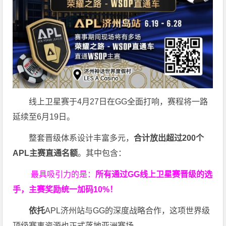
线上卫星赛于4月27日在GG全面打响，赛程将一路
延续至6月19日。
整套晋级体系设计丰富多元，
合计放出
超过200个
APL主赛直通名额
。其中包含：
最具吸引力的是：
所有通过
GG
线上卫星赛晋级的选
手，主赛奖励统一加码
10%
！
依托
APL济州站与GG的深度战略合作，这项世界级
顶级赛事资源也正式落地亚洲赛场。