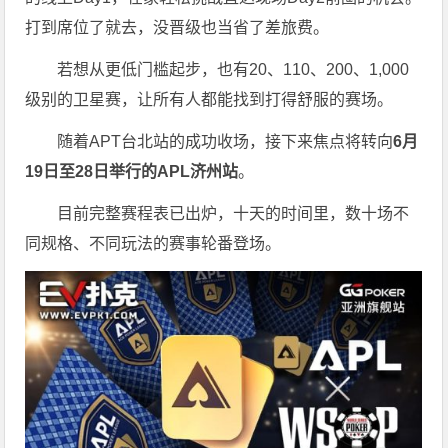
打到席位了就去，没晋级也当省了差旅费。
若想从更低门槛起步，也有20、110、200、1,000
级别的卫星赛，让所有人都能找到打得舒服的赛场。
随着APT台北站的成功收场，接下来焦点将转向
6
月
19
日至
28
日举行的
APL
济州站
。
目前完整赛程表已出炉，十天的时间里，数十场不
同规格、不同玩法的赛事轮番登场。