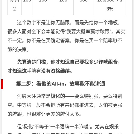
2
3%
这个数字不是让你无脑跟，而是先给你一个
地板
。
很多人面对全下会本能觉得“我要大概率赢才敢跟”，其实
不一定。你不是在买确定答案，你是在买一个赔率够不
够的决策。
先算清楚门槛，你才知道自己要找多少诈唬组合，
才知道这手牌有没有资格继续。
第二步：看他的All-in，故事能不能讲通
河牌大注通常是
极化的
——要么特别强，要么特别
空。中等牌一般不会把所有筹码都推进去，既怕被更强
的牌跟，也很难让更差的牌付太多。
但“极化”不等于“一半强牌一半诈唬”。尤其在娱乐