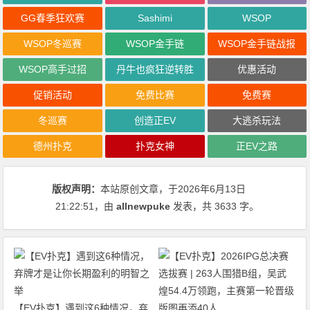
GG春季狂欢赛
Sashimi
WSOP
WSOP冬巡赛
WSOP金手链
WSOP金手链战报
WSOP高手过招
丹牛也疯狂逆转胜
优惠活动
促销活动
免费比赛
免费赛
冬巡赛
创造正EV
大逃杀玩法
德州扑克
扑克女神
正EV之路
版权声明：
本站原创文章，于2026年6月13日
21:22:51
，由
allnewpuke
发表，共 3633 字。
【EV扑克】遇到这6种情况，弃