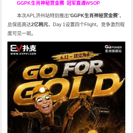
GGPK生肖神秘赏金赛
冠军直通WSOP
本次APL济州站特别推出“
GGPK
生肖神秘赏金赛
”，
总保底高达
2
亿韩元
，Day 1设置四个Flight，竞争激烈程
度可见一斑。