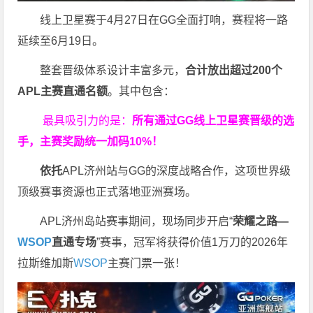
线上卫星赛于4月27日在GG全面打响，赛程将一路
延续至6月19日。
整套晋级体系设计丰富多元，
合计放出
超过200个
APL主赛直通名额
。其中包含：
最具吸引力的是：
所有通过
GG
线上卫星赛晋级的选
手，主赛奖励统一加码
10%
！
依托
APL济州站与GG的深度战略合作，这项世界级
顶级赛事资源也正式落地亚洲赛场。
APL济州岛站赛事期间，现场同步开启“
荣耀之路
—
WSOP
直通专场
”赛事，冠军将获得价值1万刀的2026年
拉斯维加斯
WSOP
主赛门票一张！