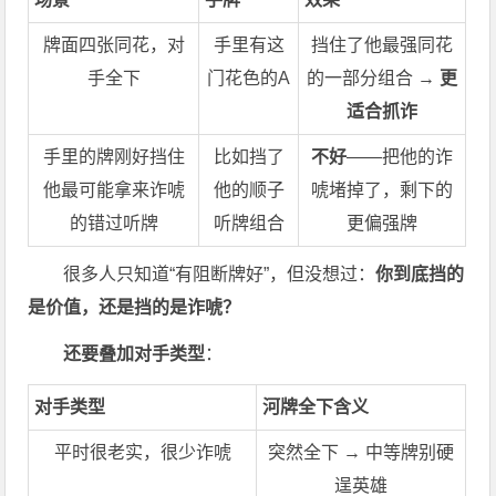
牌面四张同花，对
手里有这
挡住了他最强同花
手全下
门花色的A
的一部分组合 →
更
适合抓诈
手里的牌刚好挡住
比如挡了
不好
——把他的诈
他最可能拿来诈唬
他的顺子
唬堵掉了，剩下的
的错过听牌
听牌组合
更偏强牌
很多人只知道“有阻断牌好”，但没想过：
你到底挡的
是价值，还是挡的是诈唬？
还要叠加对手类型
：
对手类型
河牌全下含义
平时很老实，很少诈唬
突然全下 → 中等牌别硬
逞英雄