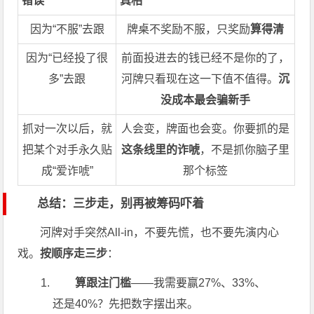
错误
真相
因为“不服”去跟
牌桌不奖励不服，只奖励
算得清
因为“已经投了很
前面投进去的钱已经不是你的了，
多”去跟
河牌只看现在这一下值不值得。
沉
没成本最会骗新手
抓对一次以后，就
人会变，牌面也会变。你要抓的是
把某个对手永久贴
这条线里的诈唬
，不是抓你脑子里
成“爱诈唬”
那个标签
总结：三步走，别再被筹码吓着
河牌对手突然All-in，不要先慌，也不要先演内心
戏。
按顺序走三步
：
算跟注门槛
——我需要赢27%、33%、
还是40%？先把数字摆出来。