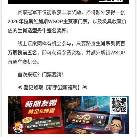
赛事冠军不仅能收获丰厚奖励，还将额外获得一张
2026
年拉斯维加斯
WSOP
主赛事门票
，以及极具收藏价
值的
生肖造型丹牛签名奖杯
。
线上玩家同样有机会参与，只要跻身
生肖系列赛百
万周榜前五名
，即可获得参赛资格，并额外解锁WSOP
直通车赛机会。
首次来玩？门票我请！
🎁
登记领取【新手迎新福利】
🎁