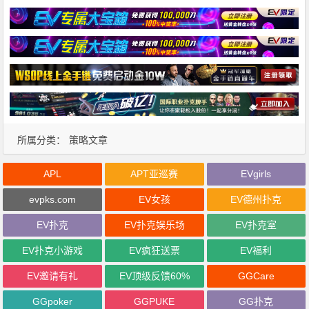
所属分类：
策略文章
APL
APT亚巡赛
EVgirls
evpks.com
EV女孩
EV德州扑克
EV扑克
EV扑克娱乐场
EV扑克室
EV扑克小游戏
EV疯狂送票
EV福利
EV邀请有礼
EV顶级反馈60%
GGCare
GGpoker
GGPUKE
GG扑克