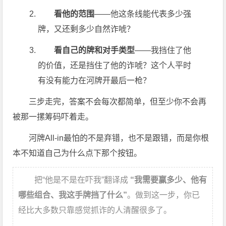
看他的范围
——他这条线能代表多少强
牌，又还剩多少自然诈唬？
看自己的牌和对手类型
——我挡住了他
的价值，还是挡住了他的诈唬？这个人平时
有没有能力在河牌开最后一枪？
三步走完，答案不会每次都简单，但至少你不会再
被那一摞筹码吓着走。
河牌All-in最怕的不是弃错，也不是跟错，而是你根
本不知道自己为什么点下那个按钮。
把“他是不是在吓我”翻译成
“我需要赢多少、他有
哪些组合、我这手牌挡了什么”
。做到这一步，你已
经比大多数只靠感觉抓诈的人清醒很多了。