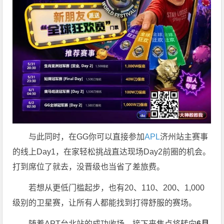
与此同时，在GG你可以直接参加
APL
济州站主赛事
的线上Day1，在家轻松挑战直达现场Day2前圈的机会。
打到席位了就去，没晋级也当省了差旅费。
若想从更低门槛起步，也有20、110、200、1,000
级别的卫星赛，让所有人都能找到打得舒服的赛场。
随着APT台北站的成功收场，接下来焦点将转向
6
月