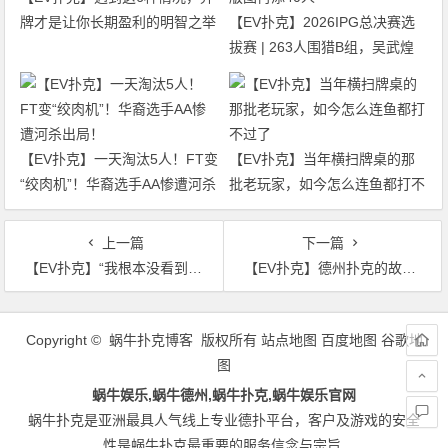
牌才是让你长期盈利的明智之举
【EV扑克】2026IPG总决赛选
拔赛 | 263人围猎B组，吴武煌
54.4万领跑，主赛第一轮晋级版
图再添40人
【EV扑克】一天淘汰5人！FT变
【EV扑克】当年横扫牌桌的那
“绞肉机”！华裔选手AA惨遭河杀
批老玩家，如今怎么连鱼都打不
出局！
过了
上一篇
下一篇
【EV扑克】“我根本没看到全下！”——他糊里糊涂跟注，却用J3杂花送对手回家
【EV扑克】德州扑克的故事线：为什么你的牌明明不差，却总是被“看穿”？
文
章
Copyright © 蜗牛扑克博客 版权所有
站点地图
百度地图
谷歌地
导
图
航
蜗牛娱乐,蜗牛德州,蜗牛扑克,蜗牛娱乐官网
蜗牛扑克是亚洲最具人气线上专业德扑平台，客户及游戏的安全
性是蜗牛扑克最重要的服务信念与宗旨.