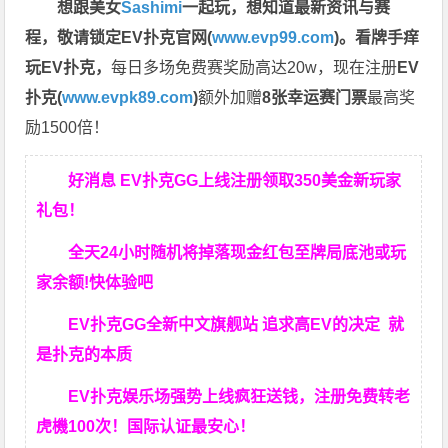
想跟美女
Sashimi
一起玩，
想知道最新资讯与赛
程，
敬请锁定EV扑克官网(
www.evp99.com
)。
看牌手痒
玩EV扑克，
每日多场免费赛奖励高达20w，现在注册
EV
扑克(
www.evpk89.com
)
额外加赠
8张幸运赛门票
最高奖
励1500倍！
好消息 EV扑克GG上线注册领取350美金新玩家
礼包！
全天24小时随机将掉落现金红包至牌局底池或玩
家余额!快体验吧
EV扑克GG
全新中文旗舰站
追求高EV
的决定
就
是扑克的本质
EV扑克娱乐场强势上线疯狂送钱，注册免费转老
虎機100次！国际认证最安心！