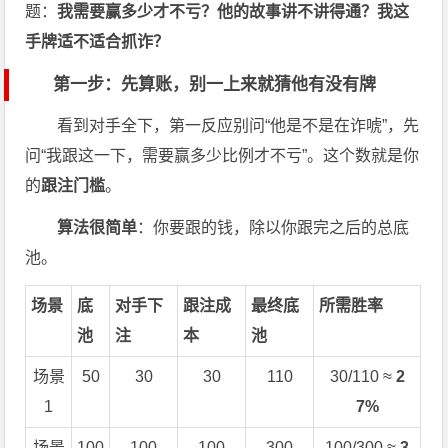
题：
我需要赢多少才不亏？他的故事讲不讲得通？我这
手牌适不适合抓诈？
第一步：先算账，别一上来就猜他有没有牌
看到对手全下，第一反应别问“他是不是在诈唬”，先
问“我跟这一下，需要赢多少比例才不亏”。这个数就是你
的
跟注门槛
。
算法很简单
：你要跟的钱，除以你跟完之后的总底
池。
场景
底
对手下
跟注成
最终底
所需胜率
池
注
本
池
场景
50
30
30
110
30/110 ≈
2
1
7%
场景
100
100
100
300
100/300 ≈
3