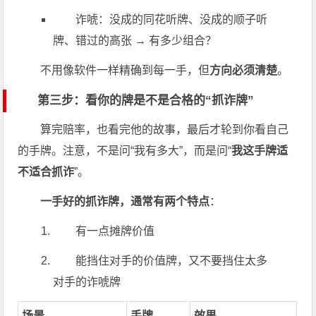
诈唬：没成的同花听牌、没成的顺子听
牌、错过的高张 → 有多少组合？
不用像软件一样精确到每一手，但
方向必须清楚
。
第三步：看你的牌是不是合格的“抓诈牌”
算完赔率，也看完他的故事，最后才轮到你看自己
的手牌。注意，不是问“我有多大”，而是问“
我这手牌适
不适合抓诈
”。
一手好的抓诈牌，通常有两个特点
：
有一点摊牌价值
能挡住对手的价值牌，又不要挡住太多
对手的诈唬牌
场景
手牌
效果