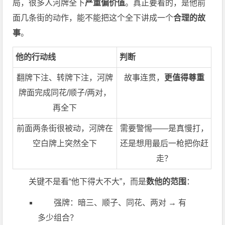
局，很多人河牌全下
严重偏价值
。真正要看的，是他前
面几条街的动作，能不能把这个全下讲成一个
合理的故
事
。
他的行动线
判断
翻牌下注、转牌下注，河牌
故事连贯，
更值得尊重
牌面完成同花/顺子/两对，
再全下
前面两条街很被动，河牌在
需要警惕——是真慢打，
空白牌上突然全下
还是想用最后一枪把你赶
走？
关键不是看“他下得大不大”，而是
数他的范围
：
强牌：暗三、顺子、同花、两对 → 有
多少组合？