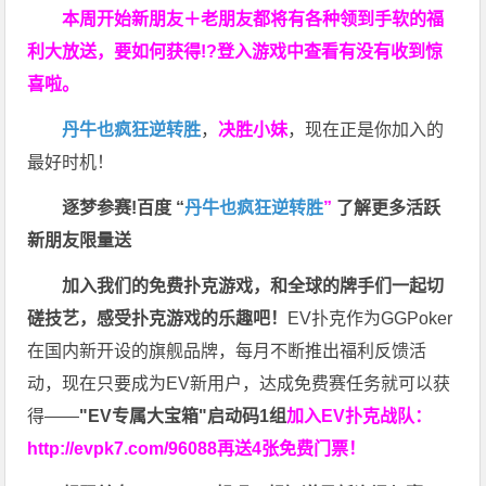
本周开始新朋友＋老朋友都将有各种领到手软的福
利大放送，要如何获得!?登入游戏中查看有没有收到惊
喜啦。
丹牛也疯狂逆转胜
，
决胜小妹
，现在正是你加入的
最好时机！
逐梦参赛!百度 “
丹牛也疯狂逆转胜
”
了解更多
活跃
新朋友限量送
加入我们的免费扑克游戏，和全球的牌手们一起切
磋技艺，感受扑克游戏的乐趣吧！
EV扑克作为GGPoker
在国内新开设的旗舰品牌，每月不断推出福利反馈活
动，现在只要成为EV新用户，达成免费赛任务就可以获
得——
"EV专属大宝箱"启动码1组
加入EV扑克战队：
http://evpk7.com/96088
再送4张免费门票！